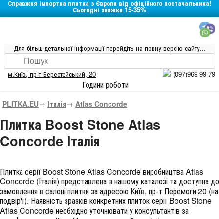
Справжня імпортна плитка з Європи від офіційного постачальника!
Сьогодні знижки 15-35%
Для більш детальної інформації перейдіть на повну версію сайту...
м.Київ
,
пр-т Берестейський, 20
(097)969-99-79
Години роботи
PLITKA.EU
→
Італія
→
Atlas Concorde
Плитка Boost Stone Atlas
Concorde Італія
Плитка серії
Boost Stone Atlas Concorde
виробництва
Atlas
Concorde
(
Італія
) представлена в нашому каталозі та доступна до
замовлення в салоні плитки за адресою Київ, пр-т Перемоги 20 (на
подвір'ї). Наявність зразків конкретних плиток серії Boost Stone
Atlas Concorde необхідно уточнювати у консультантів за