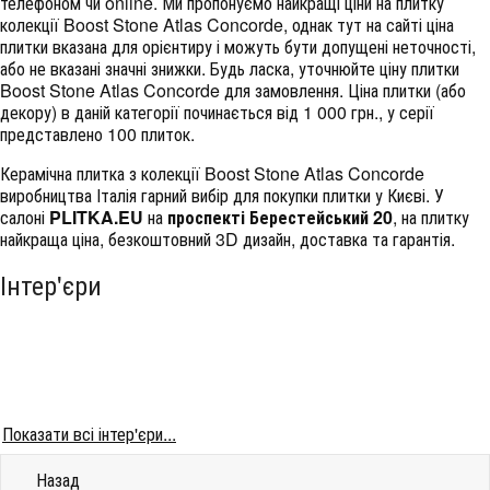
телефоном чи online. Ми пропонуємо найкращі ціни на плитку
колекції
Boost Stone Atlas Concorde
, однак тут на сайті ціна
плитки вказана для орієнтиру і можуть бути допущені неточності,
або не вказані значні знижки. Будь ласка, уточнюйте ціну плитки
Boost Stone Atlas Concorde для замовлення. Ціна плитки (або
декору) в даній категорії починається від 1 000 грн., у серії
представлено 100 плиток.
Керамічна плитка з колекції Boost Stone Atlas Concorde
виробництва Італія гарний вибір для покупки плитки у Києві. У
салоні
PLITKA.EU
на
проспекті Берестейський 20
, на плитку
найкраща ціна, безкоштовний 3D дизайн, доставка та гарантія.
Інтер'єри
Показати всі інтер'єри...
Назад