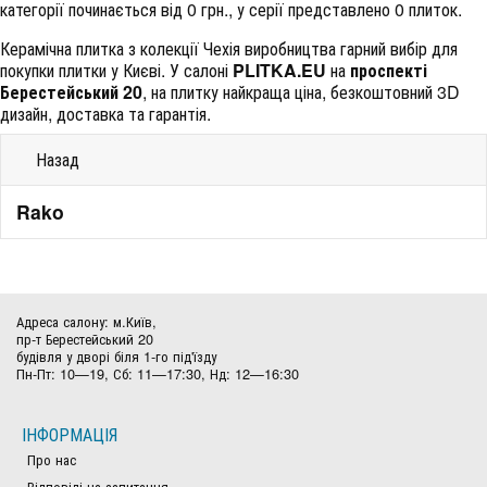
категорії починається від 0 грн., у серії представлено 0 плиток.
Керамічна плитка з колекції Чехія виробництва гарний вибір для
покупки плитки у Києві. У салоні
PLITKA.EU
на
проспекті
Берестейський 20
, на плитку найкраща ціна, безкоштовний 3D
дизайн, доставка та гарантія.
Назад
Rako
Адреса салону: м.Київ,
пр-т Берестейський 20
будівля у дворі біля 1-го під'їзду
Пн-Пт: 10—19, Сб: 11—17:30, Нд: 12—16:30
ІНФОРМАЦІЯ
Про нас
Відповіді на запитання