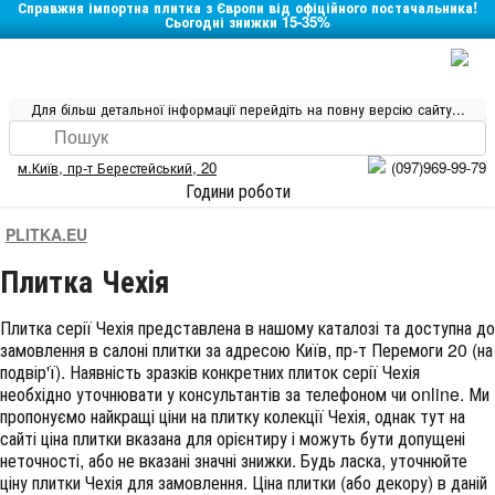
Справжня імпортна плитка з Європи від офіційного постачальника!
Сьогодні знижки 15-35%
Для більш детальної інформації перейдіть на повну версію сайту...
м.Київ
,
пр-т Берестейський, 20
(097)969-99-79
Години роботи
PLITKA.EU
Плитка Чехія
Плитка серії
Чехія
представлена в нашому каталозі та доступна до
замовлення в салоні плитки за адресою Київ, пр-т Перемоги 20 (на
подвір'ї). Наявність зразків конкретних плиток серії Чехія
необхідно уточнювати у консультантів за телефоном чи online. Ми
пропонуємо найкращі ціни на плитку колекції
Чехія
, однак тут на
сайті ціна плитки вказана для орієнтиру і можуть бути допущені
неточності, або не вказані значні знижки. Будь ласка, уточнюйте
ціну плитки Чехія для замовлення. Ціна плитки (або декору) в даній