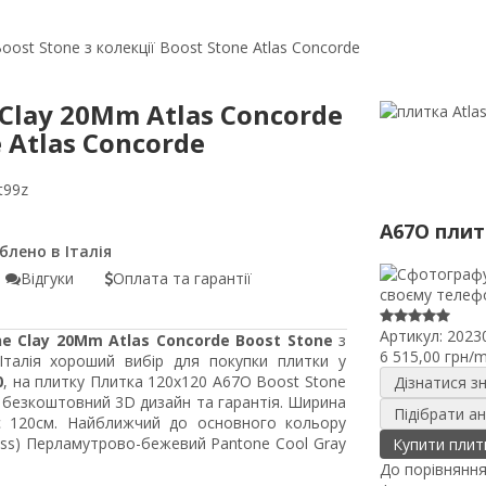
ost Stone з колекції Boost Stone Atlas Concorde
Clay 20Mm Atlas Concorde
e Atlas Concorde
t99z
A67O плит
Відгуки
Оплата та гарантії
Артикул:
2023
e Clay 20Mm Atlas Concorde Boost Stone
з
6 515,00 грн/
 Італія хороший вибір для покупки плитки у
0
, на плитку Плитка 120x120 A67O Boost Stone
Дізнатися з
, безкоштовний 3D дизайн та гарантія. Ширина
Підібрати а
є 120см. Найближчий до основного кольору
loss) Перламутрово-бежевий Pantone Cool Gray
Купити плит
До порівнянн