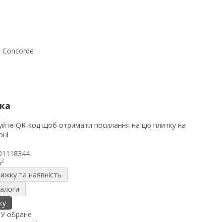
ка
01118344
2
m
нижку та наявність
налоги
ку
я
У обране