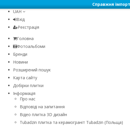
Справжня імпорт
UAH
Вхід
Реєстрація
Головна
Фотоальбоми
Бренди
Новини
Розширений пошук
Карта сайту
Добірки плитки
Інформація
Про нас
Відповіді на запитання
Відео плитка 3D дизайн
Tubadzin плитка та керамограніт Tubadzin (Польща)