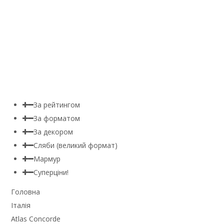
За рейтингом
За форматом
За декором
Сляби (великий формат)
Мармур
Суперціни!
Головна
Італія
Atlas Concorde