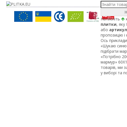
Н
Натисніть
к
плитки
, яку
або
артикул
пропозицію і
Ось приклади 
«Шукаю синю 
підібрати ма
«Потрібно 200
мармур» 60Х1 
товарів, ми 
у виборі та 