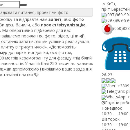
м.Київ
,
пр-т Берестей
адіслати питання, проект чи фото
(097)969-99
нопку та відправте нам
запит
, або
фото
(097)969-99
 Ви десь бачили, або
проект/візуалізацію
,
(050)828
. Ми оперативно підберемо для вас
 надішлемо посилання, фото, відео, ціни
.
останніх запитів, які ми успішно реалізували:
плитку в трикутничок!», «Допоможіть
рмур до паркетної дошки, ось фото»,
0 метрів керамограніту для фасаду «під білий
наявності». У нашій базі 250 тисяч актуальних
завжди допоможемо і вирішимо ваше завдання
постачанні плитки
26-23
Viber: +380
Telegram: pl
WhatsApp: 
Години роб
Понеділок
10:30 — 19:00
Вівторок
10:30 — 19:00