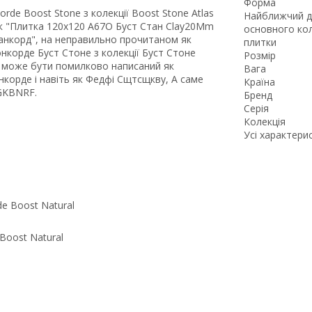
Форма
de Boost Stone з колекції Boost Stone Atlas
Найближчий 
к "Плитка 120x120 A67O Буст Стан Clay20Mm
основного ко
Канкорд", на неправильно прочитаном як
плитки
корде Буст Стоне з колекції Буст Стоне
Розмір
de може бути помилково написаний як
Вага
онкорде і навіть як Федфі Сщтсщкву, А саме
Країна
 GKBNRF.
Бренд
Серія
Колекція
Усі характери
Boost Natural