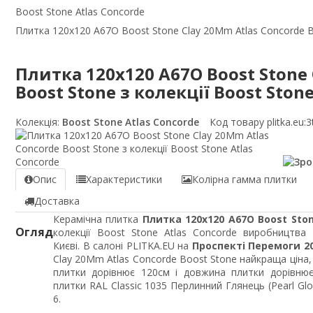
Boost Stone Atlas Concorde
Плитка 120x120 A67O Boost Stone Clay 20Mm Atlas Concorde Bo
Плитка 120x120 A67O Boost Stone 
Boost Stone з колекції Boost Ston
Колекція:
Boost Stone Atlas Concorde
Код товару plitka.eu:
3
Опис
Характеристики
Колірна гамма плитки
Доставка
Керамічна плитка
Плитка 120x120 A67O Boost Ston
Огляд
колекції Boost Stone Atlas Concorde виробництва
Києві. В салоні PLITKA.EU на
Проспекті Перемоги 2
Clay 20Mm Atlas Concorde Boost Stone найкраща ціна
плитки дорівнює 120см і довжина плитки дорівню
плитки RAL Classic 1035 Перлинний Глянець (Pearl G
6.