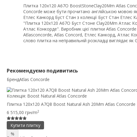
Плитка 120x120 A67O BoostStoneClay20Mm Atlas Concor
Concorde може бути прочитано англійською мовою я
Етлес Канкорд Буст Стан з колекції Буст Стан Етлес 
"Плитка 120x120 A67O Буст Стоне Clay20Mm Атлас Кон
Атлас Конкорде". Виробник цієї плитки Atlas Concor
Atlasconcorde, Atlas Concord, Етлес Канкорд, Атлас К
слово плитка на неправильній розкладці виглядає як
Рекомендуємо подивитись
Бренд
Atlas Concorde
Колекція:
Boost Natural Atlas Concorde
Плитка 120x120 A7Q8 Boost Natural Ash 20Mm Atlas Concorde 
2
6 515,00 грн/m
Купити плитку
%