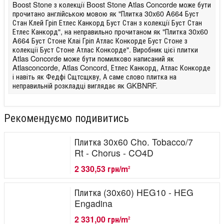
Boost Stone з колекції Boost Stone Atlas Concorde може бути
прочитано англійською мовою як "Плитка 30x60 A664 Буст
Стан Клей Гріп Етлес Канкорд Буст Стан з колекції Буст Стан
Етлес Канкорд", на неправильно прочитаном як "Плитка 30x60
A664 Буст Стоне Клаі Гріп Атлас Конкорде Буст Стоне з
колекції Буст Стоне Атлас Конкорде". Виробник цієї плитки
Atlas Concorde може бути помилково написаний як
Atlasconcorde, Atlas Concord, Етлес Канкорд, Атлас Конкорде
і навіть як Федфі Сщтсщкву, А саме слово плитка на
неправильній розкладці виглядає як GKBNRF.
Рекомендуємо подивитись
Плитка 30x60 Cho. Tobacco/7
Rt - Chorus - CO4D
2 330,53 грн/m
2
Плитка (30x60) HEG10 - HEG
Engadina
2 331,00 грн/m
2