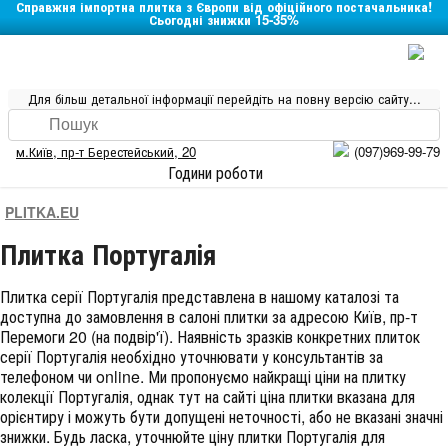
Справжня імпортна плитка з Європи від офіційного постачальника!
Сьогодні знижки 15-35%
Для більш детальної інформації перейдіть на повну версію сайту...
м.Київ
,
пр-т Берестейський, 20
(097)969-99-79
Години роботи
PLITKA.EU
Плитка Португалія
Плитка серії
Португалія
представлена в нашому каталозі та
доступна до замовлення в салоні плитки за адресою Київ, пр-т
Перемоги 20 (на подвір'ї). Наявність зразків конкретних плиток
серії Португалія необхідно уточнювати у консультантів за
телефоном чи online. Ми пропонуємо найкращі ціни на плитку
колекції
Португалія
, однак тут на сайті ціна плитки вказана для
орієнтиру і можуть бути допущені неточності, або не вказані значні
знижки. Будь ласка, уточнюйте ціну плитки Португалія для