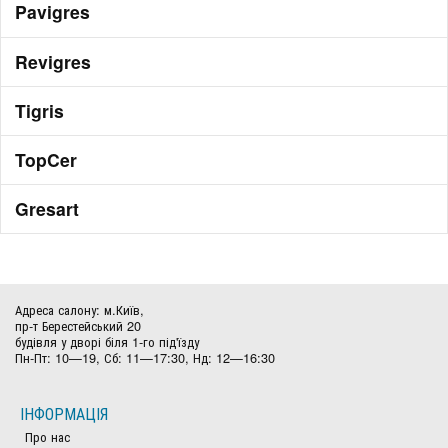
Pavigres
Revigres
Tigris
TopCer
Gresart
Адреса салону: м.Київ,
пр-т Берестейський 20
будівля у дворі біля 1-го під'їзду
Пн-Пт: 10—19, Сб: 11—17:30, Нд: 12—16:30
ІНФОРМАЦІЯ
Про нас