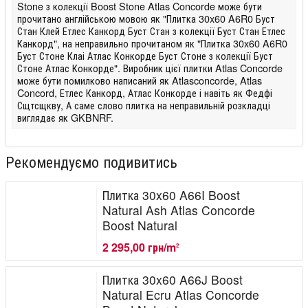
Stone з колекції Boost Stone Atlas Concorde може бути
прочитано англійською мовою як "Плитка 30x60 A6R0 Буст
Стан Клей Етлес Канкорд Буст Стан з колекції Буст Стан Етлес
Канкорд", на неправильно прочитаном як "Плитка 30x60 A6R0
Буст Стоне Клаі Атлас Конкорде Буст Стоне з колекції Буст
Стоне Атлас Конкорде". Виробник цієї плитки Atlas Concorde
може бути помилково написаний як Atlasconcorde, Atlas
Concord, Етлес Канкорд, Атлас Конкорде і навіть як Федфі
Сщтсщкву, А саме слово плитка на неправильній розкладці
виглядає як GKBNRF.
Рекомендуємо подивитись
Плитка 30x60 A66I Boost
Natural Ash Atlas Concorde
Boost Natural
2 295,00 грн/m
2
Плитка 30x60 A66J Boost
Natural Ecru Atlas Concorde