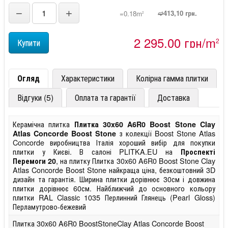
−
+
➫413,10 грн.
=0.18m
2
2 295,00 грн/m
2
Огляд
Характеристики
Колірна гамма плитки
Відгуки (5)
Оплата та гарантії
Доставка
Керамічна плитка
Плитка 30x60 A6R0 Boost Stone Clay
з колекції Boost Stone Atlas
Atlas Concorde Boost Stone
Concorde виробництва Італія хороший вибір для покупки
плитки у Києві. В салоні PLITKA.EU на
Проспекті
, на плитку Плитка 30x60 A6R0 Boost Stone Clay
Перемоги 20
Atlas Concorde Boost Stone найкраща ціна, безкоштовний 3D
дизайн та гарантія. Ширина плитки дорівнює 30см і довжина
плитки дорівнює 60см. Найближчий до основного кольору
плитки RAL Classic 1035 Перлинний Глянець (Pearl Gloss)
Перламутрово-бежевий
Плитка 30x60 A6R0 BoostStoneClay Atlas Concorde Boost