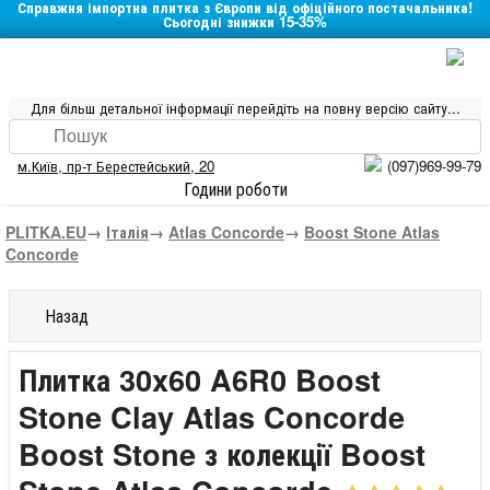
Справжня імпортна плитка з Європи від офіційного постачальника!
Сьогодні знижки 15-35%
Для більш детальної інформації перейдіть на повну версію сайту...
м.Київ
,
пр-т Берестейський, 20
(097)969-99-79
Години роботи
PLITKA.EU
→
Італія
→
Atlas Concorde
→
Boost Stone Atlas
Concorde
Назад
Плитка 30x60 A6R0 Boost
Stone Clay Atlas Concorde
Boost Stone з колекції Boost