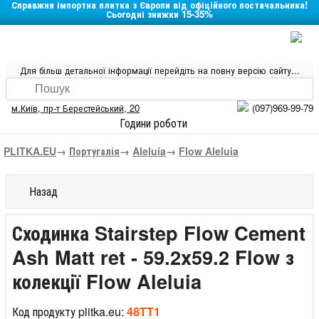
Справжня імпортна плитка з Європи від офіційного постачальника!
Сьогодні знижки 15-35%
Для більш детальної інформації перейдіть на повну версію сайту...
м.Київ
,
пр-т Берестейський, 20
(097)969-99-79
Години роботи
PLITKA.EU
→
Португалія
→
Aleluia
→
Flow Aleluia
Назад
Сходинка Stairstep Flow Cement
Ash Matt ret - 59.2x59.2 Flow з
колекції Flow Aleluia
Код продукту plitka.eu:
48TT1