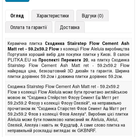
Огляд
Характеристики
Відгуки (0)
Оплата та гарантії
Доставка
Керамічна плитка
Сходинка Stairstep Flow Cement Ash
з колекції Flow Aleluia виробництва
Matt ret - 59.2x59.2 Flow
Португалія хороший вибір для покупки плитки у Києві. В салоні
PLITKA.EU на
, на плитку Сходинка
Проспекті Перемоги 20
Stairstep Flow Cement Ash Matt ret - 59.2x59.2 Flow
найкраща ціна, безкоштовний 3D дизайн та гарантія. Ширина
плитки дорівнює 59.2см і довжина плитки дорівнює 59.2см.
Сходинка Stairstep Flow Cement Ash Matt ret - 59.2x59.2
Flow з колекції Flow Aleluia може бути прочитано англійською
мовою як "Сходинка Стейрстеп Флоуу Семент Еш Метт рет
59.2x59.2 Флоуу з колекції Флоуу Олелієй", на неправильно
прочитаном як "Сходинка Стаірстеп Флов Семент Аш Матт рет
59.2x59.2 Флов з колекції Флов Алелуіа". Виробник цієї плитки
Aleluia може бути помилково написаний як Aleluia, Alelui,
Олелієй, Алелуіа і навіть як Фдудгшф, А саме слово плитка на
неправильній розкладці виглядає як GKBNRF.