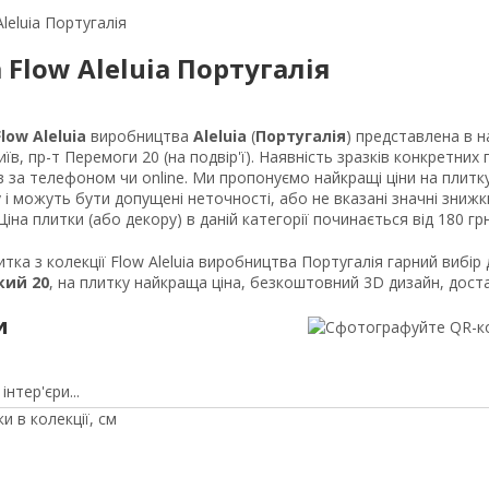
leluia Португалія
Flow Aleluia Португалія
Flow Aleluia
виробництва
Aleluia
(
Португалія
) представлена в н
їв, пр-т Перемоги 20 (на подвір'ї). Наявність зразків конкретних 
в за телефоном чи online. Ми пропонуємо найкращі ціни на плитку
 і можуть бути допущені неточності, або не вказані значні знижки
іна плитки (або декору) в даній категорії починається від 180 грн
тка з колекції Flow Aleluia виробництва Португалія гарний вибір 
кий 20
, на плитку найкраща ціна, безкоштовний 3D дизайн, доста
и
інтер'єри...
и в колекції, см