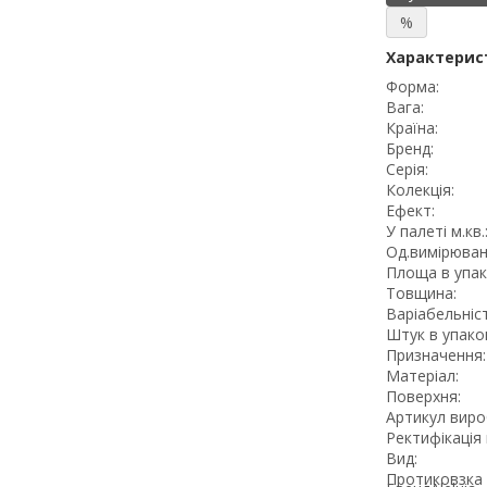
%
Характерис
Форма:
Вага:
Країна:
Бренд:
Серія:
Колекція:
Ефект:
У палеті м.кв.
Од.вимірюван
Площа в упак
Товщина:
Варіабельніст
Штук в упаков
Призначення:
Матеріал:
Поверхня:
Артикул виро
Ректифікація 
Вид:
Протиковзка 