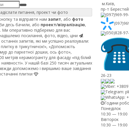
м.Київ
,
пр-т Берестей
адіслати питання, проект чи фото
(097)969-99
нопку та відправте нам
запит
, або
фото
(097)96
 Ви десь бачили, або
проект/візуалізацію
,
. Ми оперативно підберемо для вас
(050)828-97
 надішлемо посилання, фото, відео, ціни
.
останніх запитів, які ми успішно реалізували:
плитку в трикутничок!», «Допоможіть
рмур до паркетної дошки, ось фото»,
0 метрів керамограніту для фасаду «під білий
наявності». У нашій базі 250 тисяч актуальних
завжди допоможемо і вирішимо ваше завдання
постачанні плитки
26-23
Viber: +380
Telegram: pl
WhatsApp: 
Години роб
Понеділок
10:30 — 19:00
Вівторок
10:30 — 19:00