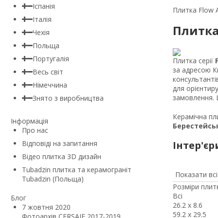
Іспанія
Плитка Flow A
Італія
Плитка 
Чехія
Польща
Португалія
Плитка серії
за адресою Ки
Весь світ
консультанті
Німеччина
для орієнтиру
замовлення. Ц
Знято з виробництва
Керамічна пли
Інформація
Берестейсь
Про нас
Відповіді на запитання
Інтер'єр
Відео плитка 3D дизайн
Tubadzin плитка та керамограніт
Показати всі 
Tubadzin (Польща)
Розміри плитк
Всі
Блог
26.2 x 8.6
7 жовтня 2020
59.2 x 29.5
Фотоархів CERSAIE 2017-2019