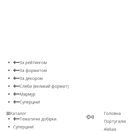
За рейтингом
За форматом
За декором
Сляби (великий формат)
Мармур
Суперціни!
Каталог
Головна
Тематичні добірки
Португалія
Суперціни!
Aleluia