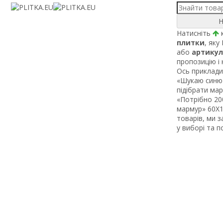
Н
Натисніть
к
плитки
, яку
або
артикул
пропозицію і
Ось приклади 
«Шукаю синю 
підібрати ма
«Потрібно 200
мармур» 60Х1 
товарів, ми 
у виборі та 