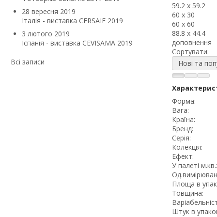
59.2 x 59.2
28 вересня 2019
60 x 30
Італія - виставка CERSAIE 2019
60 x 60
88.8 x 44.4
3 лютого 2019
доповнення
Іспанія - виставка CEVISAMA 2019
Сортувати:
Всі записи
Нові та поп
Характерис
Форма:
Вага:
Країна:
Бренд:
Серія:
Колекція:
Ефект:
У палеті м.кв.
Од.вимірюван
Площа в упак
Товщина:
Варіабельніст
Штук в упаков