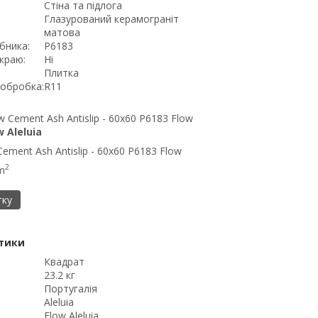
Стіна та підлога
Глазурований керамограніт
матова
бника:
P6183
краю:
Ні
Плитка
обробка:
R11
w Aleluia
ement Ash Antislip - 60x60 P6183 Flow
2
m
тку
тики
Квадрат
23.2 кг
Португалія
Aleluia
Flow Aleluia