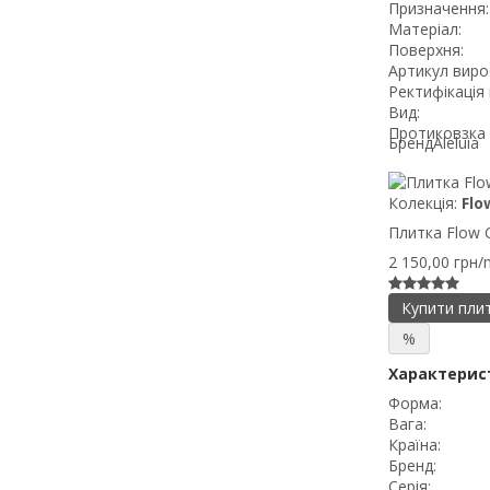
Призначення:
Матеріал:
Поверхня:
Артикул виро
Ректифікація 
Вид:
Протиковзка 
Бренд
Aleluia
Колекція:
Flo
Плитка Flow C
2 150,00 грн/
Купити пли
%
Характерис
Форма:
Вага:
Країна:
Бренд:
Серія: