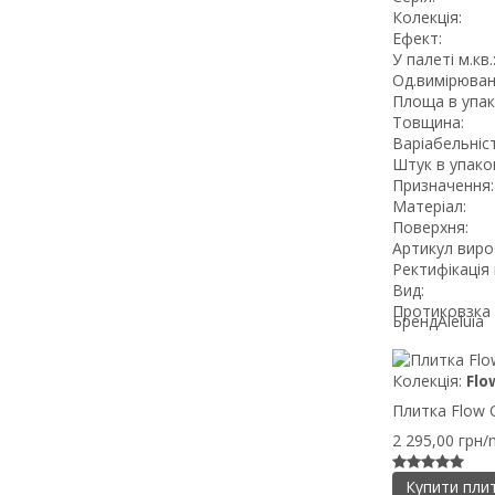
Колекція:
Ефект:
У палеті м.кв.
Од.вимірюван
Площа в упак
Товщина:
Варіабельніст
Штук в упаков
Призначення:
Матеріал:
Поверхня:
Артикул виро
Ректифікація 
Вид:
Протиковзка 
Бренд
Aleluia
Колекція:
Flo
Плитка Flow C
2 295,00 грн/
Купити пли