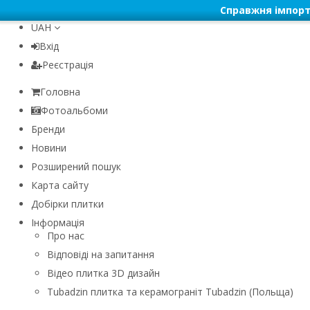
Справжня імпорт
UAH
Вхід
Реєстрація
Головна
Фотоальбоми
Бренди
Новини
Розширений пошук
Карта сайту
Добірки плитки
Інформація
Про нас
Відповіді на запитання
Відео плитка 3D дизайн
Tubadzin плитка та керамограніт Tubadzin (Польща)