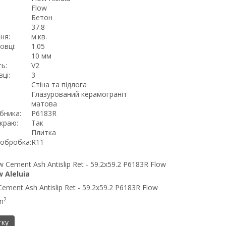
Flow
Бетон
:
37.8
ня:
м.кв.
овці:
1.05
10 мм
ь:
V2
ці:
3
Стіна та підлога
Глазурований керамограніт
матова
бника:
P6183R
краю:
Так
Плитка
обробка:
R11
w Aleluia
ement Ash Antislip Ret - 59.2x59.2 P6183R Flow
2
m
тку