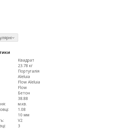
улярні
тики
Квадрат
23.78 кг
Португалія
Aleluia
Flow Aleluia
Flow
Бетон
:
38.88
ня:
м.кв.
овці:
1.08
10 мм
ь:
V2
ці:
3