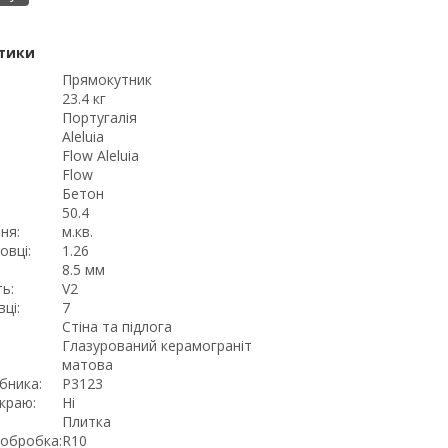
тики
Прямокутник
23.4 кг
Португалія
Aleluia
Flow Aleluia
Flow
Бетон
:
50.4
ня:
м.кв.
овці:
1.26
8.5 мм
ь:
V2
ці:
7
Стіна та підлога
Глазурований керамограніт
матова
бника:
P3123
краю:
Ні
Плитка
обробка:
R10