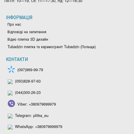
Пн-Пт: 10—19, Сб: 11—17:30, Нд: 12—16:30
ІНФОРМАЦІЯ
Про нас
Відповіді на запитання
Відео плитка 3D дизайн
Tubadzin плитка та керамограніт Tubadzin (Польща)
КОНТАКТИ
(097)969-99-79
(050)828-97-63
(044)300-26-23
Viber: +380979699979
Telegram: plitka_eu
WhatsApp: +380979699979