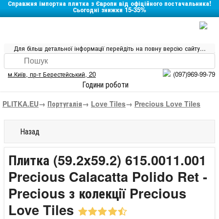
Справжня імпортна плитка з Європи від офіційного постачальника!
Сьогодні знижки 15-35%
Для більш детальної інформації перейдіть на повну версію сайту...
м.Київ
,
пр-т Берестейський, 20
(097)969-99-79
Години роботи
PLITKA.EU
→
Португалія
→
Love Tiles
→
Precious Love Tiles
Назад
Плитка (59.2x59.2) 615.0011.001
Precious Calacatta Polido Ret -
Precious з колекції Precious
Love Tiles