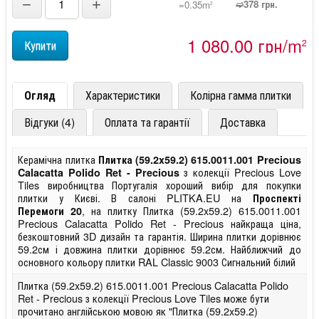
−
+
➫378 грн.
=0.35m
2
1 080,00 грн/m
2
Огляд
Характеристики
Колірна гамма плитки
Відгуки (4)
Оплата та гарантії
Доставка
Керамічна плитка
Плитка (59.2x59.2) 615.0011.001 Precious
з колекції Precious Love
Calacatta Polido Ret - Precious
Tiles виробництва Португалія хороший вибір для покупки
плитки у Києві. В салоні PLITKA.EU на
Проспекті
, на плитку Плитка (59.2x59.2) 615.0011.001
Перемоги 20
Precious Calacatta Polido Ret - Precious найкраща ціна,
безкоштовний 3D дизайн та гарантія. Ширина плитки дорівнює
59.2см і довжина плитки дорівнює 59.2см. Найближчий до
основного кольору плитки RAL Classic 9003 Сигнальний білий
Плитка (59.2x59.2) 615.0011.001 Precious Calacatta Polido
Ret - Precious з колекції Precious Love Tiles може бути
прочитано англійською мовою як "Плитка (59.2x59.2)