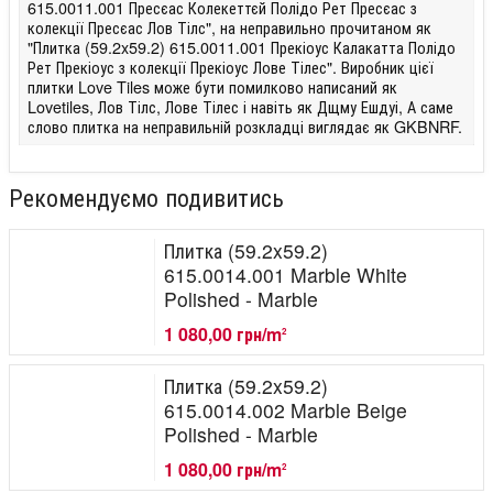
615.0011.001 Пресєас Колекеттєй Полідо Рет Пресєас з
колекції Пресєас Лов Тілс", на неправильно прочитаном як
"Плитка (59.2x59.2) 615.0011.001 Прекіоус Калакатта Полідо
Рет Прекіоус з колекції Прекіоус Лове Тілес". Виробник цієї
плитки Love Tiles може бути помилково написаний як
Lovetiles, Лов Тілс, Лове Тілес і навіть як Дщму Ешдуі, А саме
слово плитка на неправильній розкладці виглядає як GKBNRF.
Рекомендуємо подивитись
Плитка (59.2x59.2)
615.0014.001 Marble White
Polished - Marble
1 080,00 грн/m
2
Плитка (59.2x59.2)
615.0014.002 Marble Beige
Polished - Marble
1 080,00 грн/m
2