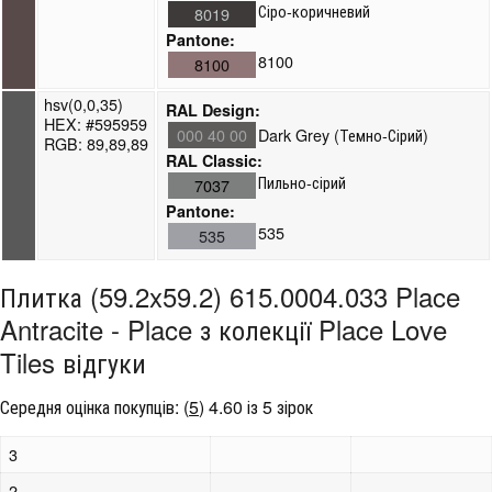
Сіро-коричневий
8019
Pantone:
8100
8100
hsv(0,0,35)
RAL Design:
HEX: #595959
000 40 00
Dark Grey (Темно-Сірий)
RGB: 89,89,89
RAL Classic:
Пильно-сірий
7037
Pantone:
535
535
Плитка (59.2x59.2) 615.0004.033 Place
Antracite - Place з колекції Place Love
Tiles відгуки
Середня оцінка покупців:
(
5
)
4.60 із 5 зірок
3
2