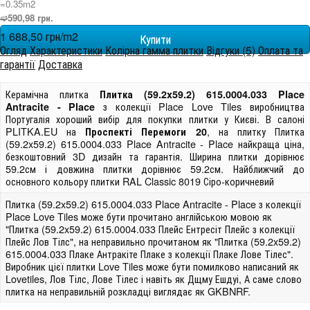
=0.35m
2
➫590,98 грн.
1 688,50 грн/m
2
Огляд
Характеристики
Колірна гамма плитки
Відгуки (5)
Оплата та
гарантії
Доставка
Керамічна плитка
Плитка (59.2x59.2) 615.0004.033 Place
з колекції Place Love Tiles виробництва
Antracite - Place
Португалія хороший вибір для покупки плитки у Києві. В салоні
PLITKA.EU на
, на плитку Плитка
Проспекті Перемоги 20
(59.2x59.2) 615.0004.033 Place Antracite - Place найкраща ціна,
безкоштовний 3D дизайн та гарантія. Ширина плитки дорівнює
59.2см і довжина плитки дорівнює 59.2см. Найближчий до
основного кольору плитки RAL Classic 8019 Сіро-коричневий
Плитка (59.2x59.2) 615.0004.033 Place Antracite - Place з колекції
Place Love Tiles може бути прочитано англійською мовою як
"Плитка (59.2x59.2) 615.0004.033 Плейс Ентресіт Плейс з колекції
Плейс Лов Тілс", на неправильно прочитаном як "Плитка (59.2x59.2)
615.0004.033 Плаке Антракіте Плаке з колекції Плаке Лове Тілес".
Виробник цієї плитки Love Tiles може бути помилково написаний як
Lovetiles, Лов Тілс, Лове Тілес і навіть як Дщму Ешдуі, А саме слово
плитка на неправильній розкладці виглядає як GKBNRF.