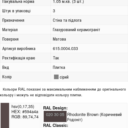
Пакувальна норма
1.05 м.кв. (3 шт.)
Штук в упаковці
3
Призначення
Стіна та підлога
Матеріал
Глазурований керамограніт
Поверхня
Матова
Артикул виробника
615.0004.033
Ректифікація краю
Так
Вид
Плитка
Колір
сірий
Кольори RAL показані за максимальним наближенням до оригінального
кольору і можуть не відповідати кольору плитки.
hsv(0,17,35)
RAL Design:
HEX: #594a4a
020 30 05
Rhodonite Brown (Коричневий
RGB: 89,74,74
Родоніт)
RAL Classic: