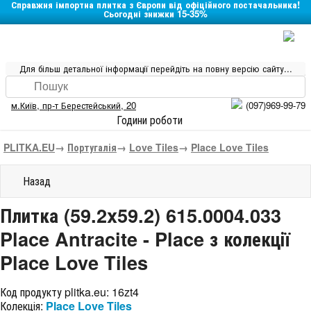
Справжня імпортна плитка з Європи від офіційного постачальника!
Сьогодні знижки 15-35%
Для більш детальної інформації перейдіть на повну версію сайту...
м.Київ
,
пр-т Берестейський, 20
(097)969-99-79
Години роботи
PLITKA.EU
→
Португалія
→
Love Tiles
→
Place Love Tiles
Назад
Плитка (59.2x59.2) 615.0004.033
Place Antracite - Place з колекції
Place Love Tiles
Код продукту plitka.eu:
16zt4
Колекція:
Place Love Tiles