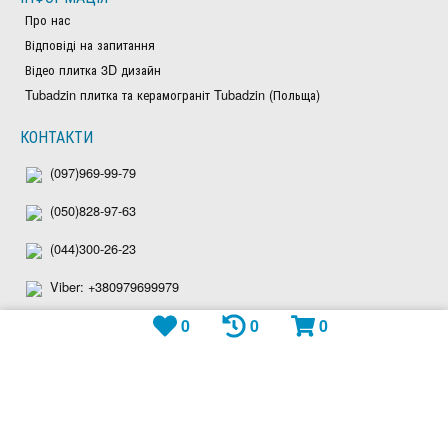
Про нас
Відповіді на запитання
Відео плитка 3D дизайн
Tubadzin плитка та керамограніт Tubadzin (Польща)
КОНТАКТИ
(097)969-99-79
(050)828-97-63
(044)300-26-23
Viber: +380979699979
0
0
0
Telegram: plitka_eu
WhatsApp: +380979699979
shop@plitka.eu