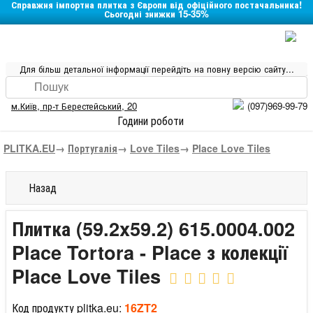
Справжня імпортна плитка з Європи від офіційного постачальника!
Сьогодні знижки 15-35%
Для більш детальної інформації перейдіть на повну версію сайту...
м.Київ
,
пр-т Берестейський, 20
(097)969-99-79
Години роботи
PLITKA.EU
→
Португалія
→
Love Tiles
→
Place Love Tiles
Назад
Плитка (59.2x59.2) 615.0004.002
Place Tortora - Place з колекції
Place Love Tiles
Код продукту plitka.eu:
16ZT2