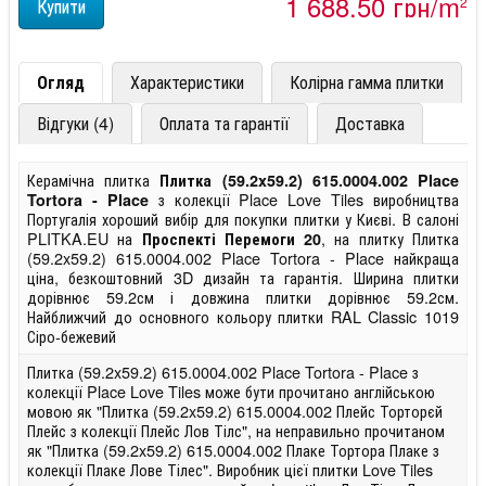
1 688,50 грн/m
2
Огляд
Характеристики
Колірна гамма плитки
Відгуки (4)
Оплата та гарантії
Доставка
Керамічна плитка
Плитка (59.2x59.2) 615.0004.002 Place
з колекції Place Love Tiles виробництва
Tortora - Place
Португалія хороший вибір для покупки плитки у Києві. В салоні
PLITKA.EU на
, на плитку Плитка
Проспекті Перемоги 20
(59.2x59.2) 615.0004.002 Place Tortora - Place найкраща
ціна, безкоштовний 3D дизайн та гарантія. Ширина плитки
дорівнює 59.2см і довжина плитки дорівнює 59.2см.
Найближчий до основного кольору плитки RAL Classic 1019
Сіро-бежевий
Плитка (59.2x59.2) 615.0004.002 Place Tortora - Place з
колекції Place Love Tiles може бути прочитано англійською
мовою як "Плитка (59.2x59.2) 615.0004.002 Плейс Торторєй
Плейс з колекції Плейс Лов Тілс", на неправильно прочитаном
як "Плитка (59.2x59.2) 615.0004.002 Плаке Тортора Плаке з
колекції Плаке Лове Тілес". Виробник цієї плитки Love Tiles