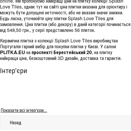
online. Ми пропонуємо найкращі ціни на плитку колекції
Splash
Love Tiles
, однак тут на сайті ціна плитки вказана для орієнтиру і
можуть бути допущені неточності, або не вказані значні знижки.
Будь ласка, уточнюйте ціну плитки Splash Love Tiles для
замовлення. Ціна плитки (або декору) в даній категорії починається
від 548,50 грн., у серії представлено 56 плиток.
Керамічна плитка з колекції Splash Love Tiles виробництва
Португалія гарний вибір для покупки плитки у Києві. У салоні
PLITKA.EU
на
проспекті Берестейський 20
, на плитку
найкраща ціна, безкоштовний 3D дизайн, доставка та гарантія.
Інтер'єри
Показати всі інтер'єри...
Назад