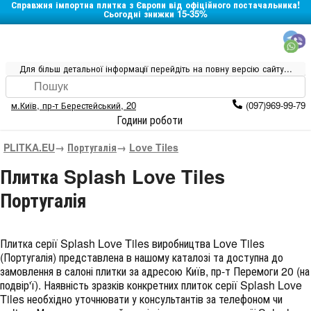
Справжня імпортна плитка з Європи від офіційного постачальника!
Сьогодні знижки 15-35%
Для більш детальної інформації перейдіть на повну версію сайту...
м.Київ
,
пр-т Берестейський, 20
(097)969-99-79
Години роботи
PLITKA.EU
→
Португалія
→
Love Tiles
Плитка Splash Love Tiles
Португалія
Плитка серії
Splash Love Tiles
виробництва
Love Tiles
(
Португалія
) представлена в нашому каталозі та доступна до
замовлення в салоні плитки за адресою Київ, пр-т Перемоги 20 (на
подвір'ї). Наявність зразків конкретних плиток серії Splash Love
Tiles необхідно уточнювати у консультантів за телефоном чи