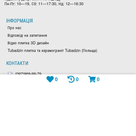
Пн-Пт: 10—19, Сб: 11—17:30, Нд: 12—16:30
ІНФОРМАЦІЯ
Про нас
Відповіді на запитання
Відео плитка 3D дизайн
Tubadzin плитка та керамограніт Tubadzin (Польща)
КОНТАКТИ
(097)969-99-79
0
0
0
(050)828-97-63
(044)300-26-23
Viber: +380979699979
Telegram: plitka_eu
WhatsApp: +380979699979