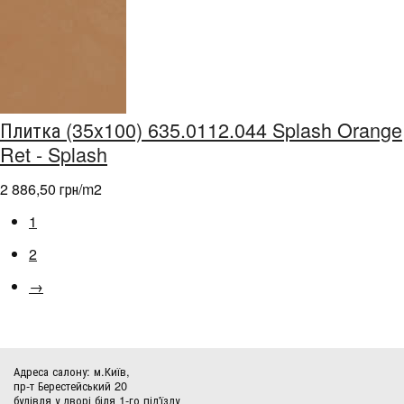
Плитка (35x100) 635.0112.044 Splash Orange
Ret - Splash
2 886,50 грн/m
2
1
2
→
Адреса салону: м.Київ,
пр-т Берестейський 20
будівля у дворі біля 1-го під'їзду