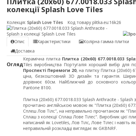
Плитка (20x60) 677.0018.033 Splash
колекції Splash Love Tiles
Колекція:
Splash Love Tiles
Код товару plitka.eu:
16k26
Опис
Характеристики
Колірна гамма плитки
Доставка
Керамічна плитка
Плитка (20x60) 677.0018.033 Spla
Огляд
Tiles виробництва Португалія хороший вибір для по
Проспекті Перемоги 20
, на плитку Плитка (20x60) 6
ціна, безкоштовний 3D дизайн та гарантія. Шири
дорівнює 60см. Найближчий до основного кольору
Pantone 8100.
Плитка (20x60) 677.0018.033 Splash Anthracite - Splash 
прочитано англійською мовою як "Плитка (20x60) 677.
Сплеш Лов Тілс", на неправильно прочитаном як "Плит
Сплаш з колекції Сплаш Лове Тілес". Виробник цієї п
написаний як Lovetiles, Лов Тілс, Лове Тілес і навіть 
неправильній розкладці виглядає як GKBNRF.