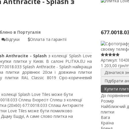
 Anthracite - Splash з
677.0018.0
Відгуки
Оплата та гарантії
sh Anthracite - Splash
з колекції Splash Love
Артикул:
1043
купки плитки у Києві. В салоні PLITKA.EU на
1 203,00 грн/
77.0018.033 Splash Anthracite - Splash найкраща
на плитки дорівнює 20см і довжина плитки
Дізнатися з
 плитки RAL Classic 8019 Сіро-коричневий
Підібрати а
Купити плит
з колекції Splash Love Tiles може бути
До порівнянн
0018.033 Сплеш Ензресіт Сплеш з колекції
Розмір
ка (20x60) 677.0018.033 Сплаш Антхракіте
Найближчий д
литки Love Tiles може бути помилково
плитки
як Дщму Ешдуі, А саме слово плитка на
Вага
Країна
Бренд