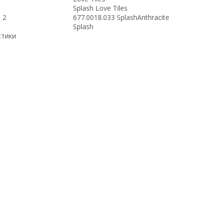
Splash Love Tiles
 2
677.0018.033 SplashAnthracite
Splash
стики