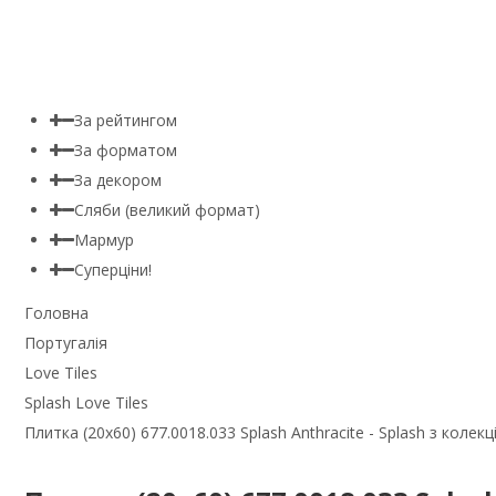
За рейтингом
За форматом
За декором
Сляби (великий формат)
Мармур
Суперціни!
Головна
Португалія
Love Tiles
Splash Love Tiles
Плитка (20x60) 677.0018.033 Splash Anthracite - Splash з колекці