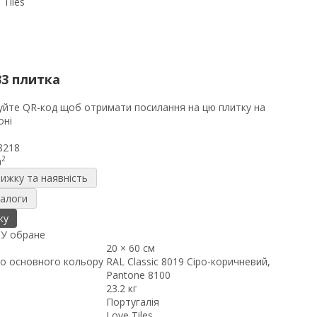
33 плитка
8218
2
m
нижку та наявність
налоги
ку
я
У обране
20 × 60 см
о основного кольору
RAL Classic 8019 Сіро-коричневий,
Pantone 8100
23.2 кг
Португалія
Love Tiles