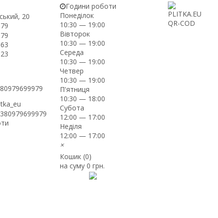
Години роботи
Понеділок
ський, 20
10:30 — 19:00
-79
Вівторок
-79
10:30 — 19:00
-63
Середа
-23
10:30 — 19:00
Четвер
10:30 — 19:00
+380979699979
П'ятниця
10:30 — 18:00
itka_eu
Субота
+380979699979
12:00 — 17:00
оти
Неділя
12:00 — 17:00
×
Кошик (
0
)
на суму
0 грн.