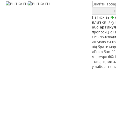
Н
Натисніть
к
плитки
, яку
або
артикул
пропозицію і
Ось приклади 
«Шукаю синю 
підібрати ма
«Потрібно 200
мармур» 60Х1 
товарів, ми 
у виборі та 