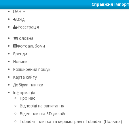
Справжня імпорт
UAH
Вхід
Реєстрація
Головна
Фотоальбоми
Бренди
Новини
Розширений пошук
Карта сайту
Добірки плитки
Інформація
Про нас
Відповіді на запитання
Відео плитка 3D дизайн
Tubadzin плитка та керамограніт Tubadzin (Польща)