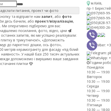
м.Київ
,
пр-т Берестей
адіслати питання, проект чи фото
(097)969-99
нопку та відправте нам
запит
, або
фото
(097)969-99
 Ви десь бачили, або
проект/візуалізацію
,
(050)828-97
. Ми оперативно підберемо для вас
(044)300-26
 надішлемо посилання, фото, відео, ціни
.
останніх запитів, які ми успішно реалізували:
плитку в трикутничок!», «Допоможіть
рмур до паркетної дошки, ось фото»,
Viber: 
0 метрів керамограніту для фасаду «під білий
Telegram: pl
наявності». У нашій базі 250 тисяч актуальних
WhatsApp: 
завжди допоможемо і вирішимо ваше завдання
Години роб
постачанні плитки
Понеділок
10:30 — 19:00
Вівторок
10:30 — 19:00
Середа
10:30 — 19:00
Четвер
10:30 — 19:00
П'ятниця
10:30 — 18:00