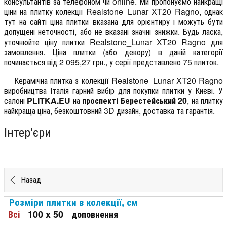
консультантів за телефоном чи online. Ми пропонуємо найкращі
ціни на плитку колекції
Realstone_Lunar XT20 Ragno
, однак
тут на сайті ціна плитки вказана для орієнтиру і можуть бути
допущені неточності, або не вказані значні знижки. Будь ласка,
уточнюйте ціну плитки Realstone_Lunar XT20 Ragno для
замовлення. Ціна плитки (або декору) в даній категорії
починається від 2 095,27 грн., у серії представлено 75 плиток.
Керамічна плитка з колекції Realstone_Lunar XT20 Ragno
виробництва Італія гарний вибір для покупки плитки у Києві. У
салоні
PLITKA.EU
на
проспекті Берестейський 20
, на плитку
найкраща ціна, безкоштовний 3D дизайн, доставка та гарантія.
Інтер'єри
Назад
Розміри плитки в колекції, см
Всі
100 x 50
доповнення