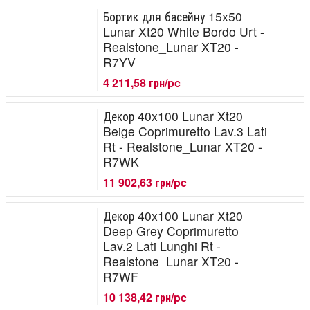
Бортик для басейну 15x50
Lunar Xt20 White Bordo Urt -
Realstone_Lunar XT20 -
R7YV
4 211,58 грн/pc
Декор 40x100 Lunar Xt20
Beige Coprimuretto Lav.3 Lati
Rt - Realstone_Lunar XT20 -
R7WK
11 902,63 грн/pc
Декор 40x100 Lunar Xt20
Deep Grey Coprimuretto
Lav.2 Lati Lunghi Rt -
Realstone_Lunar XT20 -
R7WF
10 138,42 грн/pc