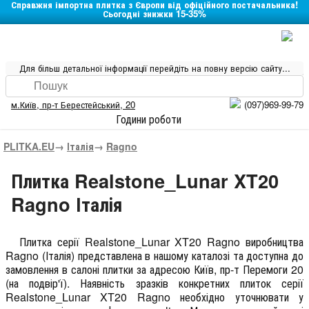
Справжня імпортна плитка з Європи від офіційного постачальника!
Сьогодні знижки 15-35%
Для більш детальної інформації перейдіть на повну версію сайту...
м.Київ
,
пр-т Берестейський, 20
(097)969-99-79
Години роботи
PLITKA.EU
→
Італія
→
Ragno
Плитка Realstone_Lunar XT20
Ragno Італія
Плитка серії
Realstone_Lunar XT20 Ragno
виробництва
Ragno
(
Італія
) представлена в нашому каталозі та доступна до
замовлення в салоні плитки за адресою Київ, пр-т Перемоги 20
(на подвір'ї). Наявність зразків конкретних плиток серії
Realstone_Lunar XT20 Ragno необхідно уточнювати у