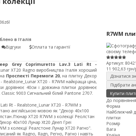
з колекції
36z6l
R7WM пли
Відгуки
Оплата та гарантії
Артикул:
8042
eep Grey Coprimuretto Lav.3 Lati Rt -
11 902,63 грн/
_Lunar XT20 Ragno виробництва Італія хороший
 на
Проспекті Перемоги 20
, на плитку Декор
Дізнатися з
t - Realstone_Lunar XT20 - R7WM найкраща ціна,
Підібрати а
ки дорівнює 40см і довжина плитки дорівнює
lassic 9003 Сигнальний білий Pantone 2707.
Купити плит
До порівнянн
Lati Rt - Realstone_Lunar XT20 - R7WM з
Форма
итано англійською мовою як "Декор 40x100
Найближчий д
олстан Л'юнар XT20 R7WM з колекції Реолстан
плитки
Декор 40x100 Лунар Xt20 Дееп Греі
Розмір
WM з колекції Реалстоне Лунар XT20 Рагно".
Вага
саний як Ragno, Ragn, Регно, Рагно і навіть
Країна