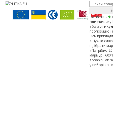
Н
Натисніть
к
плитки
, яку
або
артикул
пропозицію і
Ось приклади 
«Шукаю синю 
підібрати ма
«Потрібно 200
мармур» 60Х1 
товарів, ми 
у виборі та 