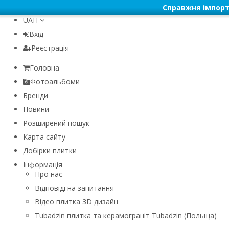
Справжня імпорт
UAH
Вхід
Реєстрація
Головна
Фотоальбоми
Бренди
Новини
Розширений пошук
Карта сайту
Добірки плитки
Інформація
Про нас
Відповіді на запитання
Відео плитка 3D дизайн
Tubadzin плитка та керамограніт Tubadzin (Польща)