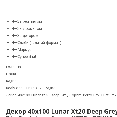
За рейтингом
За форматом
За декором
Сляби (великий формат)
Мармур
Суперціни!
Головна
Італія
Ragno
Realstone_Lunar XT20 Ragno
Декор 40x100 Lunar Xt20 Deep Grey Coprimuretto Lav.3 Lati Rt 
Декор 40x100 Lunar Xt20 Deep Grey