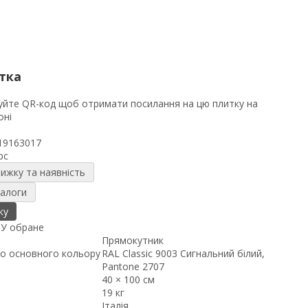
тка
19163017
pc
нижку та наявність
налоги
ку
я
У обране
Прямокутник
о основного кольору
RAL Classic 9003 Сигнальний білий,
Pantone 2707
40 × 100 см
19 кг
Італія