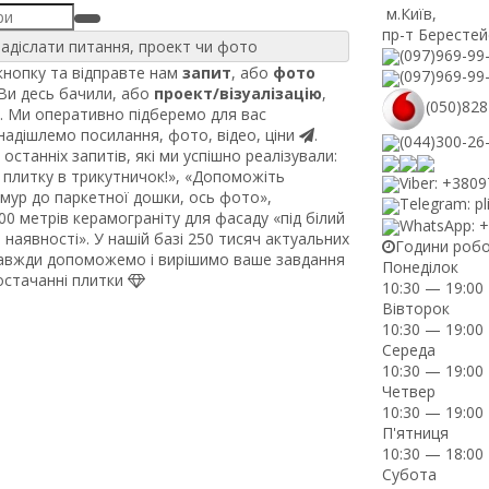
м.Київ
,
пр-т Берестей
адіслати питання, проект чи фото
(097)969-99
нопку та відправте нам
запит
, або
фото
(097)969-99
 Ви десь бачили, або
проект/візуалізацію
,
(050)828
. Ми оперативно підберемо для вас
 надішлемо посилання, фото, відео, ціни
.
(044)300-26
останніх запитів, які ми успішно реалізували:
плитку в трикутничок!», «Допоможіть
Viber: +380
рмур до паркетної дошки, ось фото»,
Telegram: pl
0 метрів керамограніту для фасаду «під білий
WhatsApp: 
наявності». У нашій базі 250 тисяч актуальних
Години роб
завжди допоможемо і вирішимо ваше завдання
Понеділок
постачанні плитки
10:30 — 19:00
Вівторок
10:30 — 19:00
Середа
10:30 — 19:00
Четвер
10:30 — 19:00
П'ятниця
10:30 — 18:00
Субота