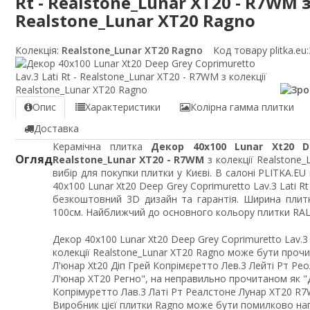
Rt - Realstone_Lunar XT20 - R7WM 
Realstone_Lunar XT20 Ragno
Колекція:
Realstone_Lunar XT20 Ragno
Код товару plitka.eu:
Опис
Характеристики
Колірна гамма плитки
Доставка
Керамічна плитка
Декор 40x100 Lunar Xt20 D
Огляд
Realstone_Lunar XT20 - R7WM
з колекції Realstone
вибір для покупки плитки у Києві. В салоні PLITKA.EU
40x100 Lunar Xt20 Deep Grey Coprimuretto Lav.3 Lati R
безкоштовний 3D дизайн та гарантія. Ширина плит
100см. Найближчий до основного кольору плитки RAL C
Декор 40x100 Lunar Xt20 Deep Grey Coprimuretto Lav.3 
колекції Realstone_Lunar XT20 Ragno може бути проч
Л'юнар Xt20 Діп Грей Копрімєретто Лев.3 Лейті Рт Ре
Л'юнар XT20 Регно", на неправильно прочитаном як "
Копрімуретто Лав.3 Латі Рт Реалстоне Лунар XT20 R7
Виробник цієї плитки Ragno може бути помилково напи