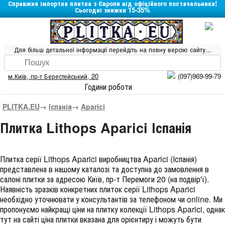
Справжня імпортна плитка з Європи від офіційного постачальника!
Сьогодні знижки 15-35%
Для більш детальної інформації перейдіть на повну версію сайту...
м.Київ
,
пр-т Берестейський, 20
(097)969-99-79
Години роботи
PLITKA.EU
→
Іспанія
→
Aparici
Плитка Lithops Aparici Іспанія
Плитка серії
Lithops Aparici
виробництва
Aparici
(
Іспанія
)
представлена в нашому каталозі та доступна до замовлення в
салоні плитки за адресою Київ, пр-т Перемоги 20 (на подвір'ї).
Наявність зразків конкретних плиток серії Lithops Aparici
необхідно уточнювати у консультантів за телефоном чи online. Ми
пропонуємо найкращі ціни на плитку колекції
Lithops Aparici
, однак
тут на сайті ціна плитки вказана для орієнтиру і можуть бути