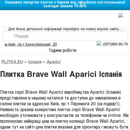
Справжня імпортна плитка з Європи від офіційного постачальника!
Сьогодні знижки 15-35%
Для більш детальної інформації перейдіть на повну версію сайту...
м.Київ
,
пр-т Берестейський, 20
(097)969-99-79
Години роботи
PLITKA.EU
→
Іспанія
→
Aparici
Плитка Brave Wall Aparici Іспанія
Плитка серії
Brave Wall Aparici
виробництва
Aparici
(
Іспанія
)
представлена в нашому каталозі та доступна до замовлення в
салоні плитки за адресою Київ, пр-т Перемоги 20 (на подвір'ї).
Наявність зразків конкретних плиток серії Brave Wall Aparici
необхідно уточнювати у консультантів за телефоном чи online. Ми
пропонуємо найкращі ціни на плитку колекції
Brave Wall Aparici
,
однак тут на сайті ціна плитки вказана для орієнтиру і можуть бути