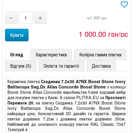
−
+
➫1 000 грн.
1 000,00 грн/pc
Огляд
Характеристики
Колірна гамма плитки
Відгуки (5)
Оплата та гарантії
Доставка
Керамічна плитка
Сходинка 7.2x30 A7NX Boost Stone Ivory
з колекції
Battiscopa Sag.Dx Atlas Concorde Boost Stone
Boost Stone Atlas Concorde виробництва Італія хороший вибір
для покупки плитки у Києві. В салоні PLITKA.EU на
Проспекті
, на плитку Сходинка 7.2x30 A7NX Boost Stone
Перемоги 20
Ivory Battiscopa Sag.Dx Atlas Concorde Boost Stone
найкраща ціна, безкоштовний 3D дизайн та гарантія. Ширина
плитки дорівнює 7.2см і довжина плитки дорівнює 30см.
Найближчий до основного кольору плитки RAL Classic 7047
Телеґрей 4