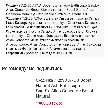
Сходинка 7.2x30 A7NX Boost Stone Ivory Battiscopa Sag.Dx
Atlas Concorde Boost Stone з колекції Boost Stone Atlas
Concorde може бути прочитано англійською мовою як
"Сходинка 7.2x30 A7NX Буст Стан Айворі Беттіскопєй Сег.дгз
Етлес Канкорд Буст Стан з колекції Буст Стан Етлес Канкорд",
на неправильно прочитаном як "Сходинка 7.2x30 A7NX Буст
Стоне Іворі Баттіссопа Саг.дкс Атлас Сонсорде Буст Стоне з
колекції Буст Стоне Атлас Сонсорде". Виробник цієї плитки
Atlas Concorde може бути помилково написаний як
Atlasconcorde, Atlas Concord, Етлес Канкорд, Атлас Сонсорде
і навіть як Федфі Сщтсщкву, А саме слово плитка на
неправильній розкладці виглядає як GKBNRF.
Рекомендуємо подивитись
Сходинка 7.2x30 A7D3 Boost
Natural Ash Battiscopa
Sag.Sx Atlas Concorde Boost
Natural
1 000,00 грн/pc