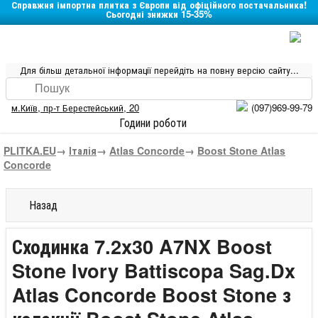
Справжня імпортна плитка з Європи від офіційного постачальника!
Сьогодні знижки 15-35%
Для більш детальної інформації перейдіть на повну версію сайту...
м.Київ
,
пр-т Берестейський, 20
(097)969-99-79
Години роботи
PLITKA.EU
→
Італія
→
Atlas Concorde
→
Boost Stone Atlas
Concorde
Назад
Сходинка 7.2x30 A7NX Boost
Stone Ivory Battiscopa Sag.Dx
Atlas Concorde Boost Stone з