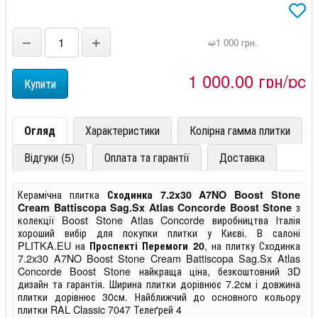
−
+
➫1 000 грн.
1 000,00 грн/pc
Огляд
Характеристики
Колірна гамма плитки
Відгуки (5)
Оплата та гарантії
Доставка
Керамічна плитка
Сходинка 7.2x30 A7NO Boost Stone
з
Cream Battiscopa Sag.Sx Atlas Concorde Boost Stone
колекції Boost Stone Atlas Concorde виробництва Італія
хороший вибір для покупки плитки у Києві. В салоні
PLITKA.EU на
, на плитку Сходинка
Проспекті Перемоги 20
7.2x30 A7NO Boost Stone Cream Battiscopa Sag.Sx Atlas
Concorde Boost Stone найкраща ціна, безкоштовний 3D
дизайн та гарантія. Ширина плитки дорівнює 7.2см і довжина
плитки дорівнює 30см. Найближчий до основного кольору
плитки RAL Classic 7047 Телеґрей 4