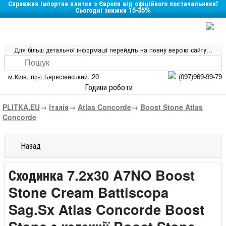
Справжня імпортна плитка з Європи від офіційного постачальника!
Сьогодні знижки 15-35%
Для більш детальної інформації перейдіть на повну версію сайту...
м.Київ
,
пр-т Берестейський, 20
(097)969-99-79
Години роботи
PLITKA.EU
→
Італія
→
Atlas Concorde
→
Boost Stone Atlas
Concorde
Назад
Сходинка 7.2x30 A7NO Boost
Stone Cream Battiscopa
Sag.Sx Atlas Concorde Boost