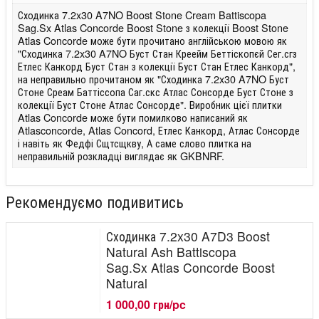
Сходинка 7.2x30 A7NO Boost Stone Cream Battiscopa
Sag.Sx Atlas Concorde Boost Stone з колекції Boost Stone
Atlas Concorde може бути прочитано англійською мовою як
"Сходинка 7.2x30 A7NO Буст Стан Креейм Беттіскопєй Сег.сгз
Етлес Канкорд Буст Стан з колекції Буст Стан Етлес Канкорд",
на неправильно прочитаном як "Сходинка 7.2x30 A7NO Буст
Стоне Среам Баттіссопа Саг.скс Атлас Сонсорде Буст Стоне з
колекції Буст Стоне Атлас Сонсорде". Виробник цієї плитки
Atlas Concorde може бути помилково написаний як
Atlasconcorde, Atlas Concord, Етлес Канкорд, Атлас Сонсорде
і навіть як Федфі Сщтсщкву, А саме слово плитка на
неправильній розкладці виглядає як GKBNRF.
Рекомендуємо подивитись
Сходинка 7.2x30 A7D3 Boost
Natural Ash Battiscopa
Sag.Sx Atlas Concorde Boost
Natural
1 000,00 грн/pc