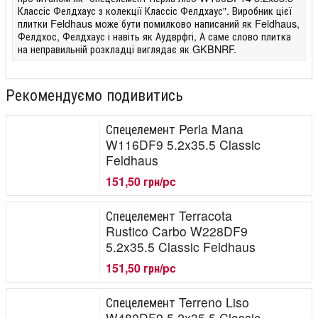
Классіс Фелдхаус з колекції Классіс Фелдхаус". Виробник цієї
плитки Feldhaus може бути помилково написаний як Feldhaus,
Фелдхос, Фелдхаус і навіть як Аудврфгі, А саме слово плитка
на неправильній розкладці виглядає як GKBNRF.
Рекомендуємо подивитись
Спецелемент Perla Mana
W116DF9 5.2x35.5 Classic
Feldhaus
151,50 грн/pc
Спецелемент Terracota
Rustico Carbo W228DF9
5.2x35.5 Classic Feldhaus
151,50 грн/pc
Спецелемент Terreno Liso
W480DF9 5.2x35.5 Classic