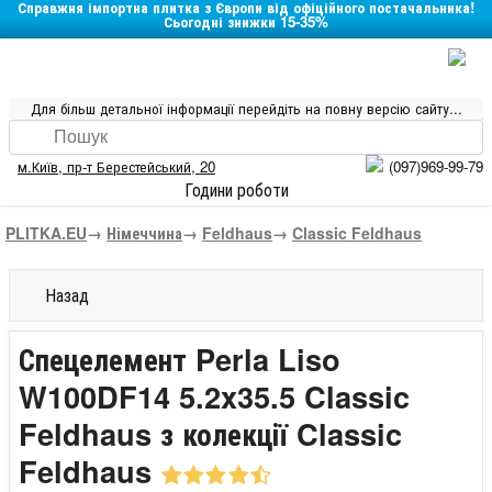
Справжня імпортна плитка з Європи від офіційного постачальника!
Сьогодні знижки 15-35%
Для більш детальної інформації перейдіть на повну версію сайту...
м.Київ
,
пр-т Берестейський, 20
(097)969-99-79
Години роботи
PLITKA.EU
→
Німеччина
→
Feldhaus
→
Classic Feldhaus
Назад
Спецелемент Perla Liso
W100DF14 5.2x35.5 Classic
Feldhaus з колекції Classic
Feldhaus