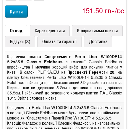
151,50 грн/pc
Огляд
Характеристики
Колірна гамма плитки
Відгуки (3)
Оплата та гарантії
Доставка
Керамічна плитка
Спецелемент Perla Liso W100DF14
з колекції Classic Feldhaus
5.2x35.5 Classic Feldhaus
виробництва Німеччина хороший вибір для покупки плитки у
Києві. В салоні PLITKA.EU на
, на
Проспекті Перемоги 20
плитку Спецелемент Perla Liso W100DF14 5.2x35.5 Classic
Feldhaus найкраща ціна, безкоштовний 3D дизайн та гарантія.
Ширина плитки дорівнює 5.2см і довжина плитки дорівнює
35.5см. Найближчий до основного кольору плитки RAL Classic
1015 Світла слонова кістка
Спецелемент Perla Liso W100DF14 5.2x35.5 Classic Feldhaus
з колекції Classic Feldhaus може бути прочитано англійською
мовою як "Спецелемент Парлєй Лізо W100DF14 5.2x35.5
Клесшік Фелдхос з колекції Клесшік Фелдхос", на неправильно
прочитаном як "Спецелемент Перла Лісо W100DF14 5.2x35.5