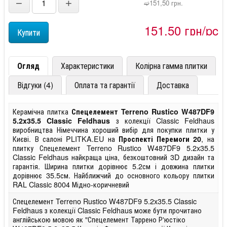
−
+
➫151,50 грн.
151,50 грн/pc
Огляд
Характеристики
Колірна гамма плитки
Відгуки (4)
Оплата та гарантії
Доставка
Керамічна плитка
Спецелемент Terreno Rustico W487DF9
з колекції Classic Feldhaus
5.2x35.5 Classic Feldhaus
виробництва Німеччина хороший вибір для покупки плитки у
Києві. В салоні PLITKA.EU на
, на
Проспекті Перемоги 20
плитку Спецелемент Terreno Rustico W487DF9 5.2x35.5
Classic Feldhaus найкраща ціна, безкоштовний 3D дизайн та
гарантія. Ширина плитки дорівнює 5.2см і довжина плитки
дорівнює 35.5см. Найближчий до основного кольору плитки
RAL Classic 8004 Мідно-коричневий
Спецелемент Terreno Rustico W487DF9 5.2x35.5 Classic
Feldhaus з колекції Classic Feldhaus може бути прочитано
англійською мовою як "Спецелемент Таррено Р'юстіко