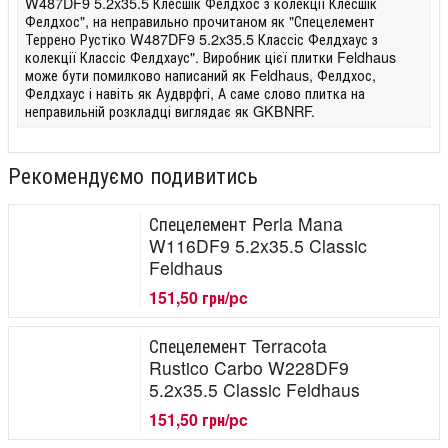
W487DF9 5.2x35.5 Клесшік Фелдхос з колекції Клесшік
Фелдхос", на неправильно прочитаном як "Спецелемент
Террено Рустіко W487DF9 5.2x35.5 Классіс Фелдхаус з
колекції Классіс Фелдхаус". Виробник цієї плитки Feldhaus
може бути помилково написаний як Feldhaus, Фелдхос,
Фелдхаус і навіть як Аудврфгі, А саме слово плитка на
неправильній розкладці виглядає як GKBNRF.
Рекомендуємо подивитись
Спецелемент Perla Mana
W116DF9 5.2x35.5 Classic
Feldhaus
151,50 грн/pc
Спецелемент Terracota
Rustico Carbo W228DF9
5.2x35.5 Classic Feldhaus
151,50 грн/pc