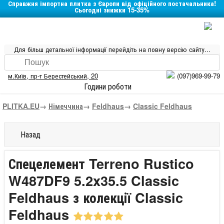
Справжня імпортна плитка з Європи від офіційного постачальника!
Сьогодні знижки 15-35%
Для більш детальної інформації перейдіть на повну версію сайту...
м.Київ
,
пр-т Берестейський, 20
(097)969-99-79
Години роботи
PLITKA.EU
→
Німеччина
→
Feldhaus
→
Classic Feldhaus
Назад
Спецелемент Terreno Rustico
W487DF9 5.2x35.5 Classic
Feldhaus з колекції Classic
Feldhaus