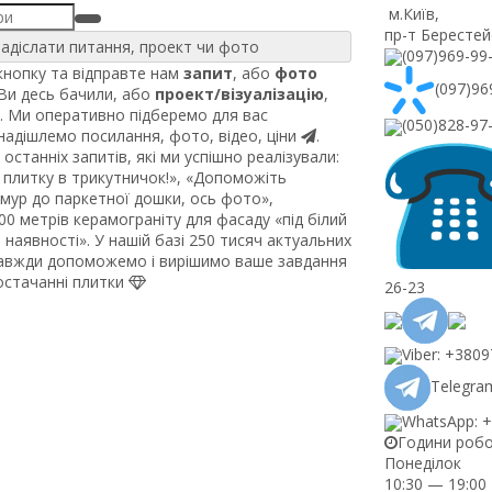
м.Київ
,
пр-т Берестей
адіслати питання, проект чи фото
(097)969-99
нопку та відправте нам
запит
, або
фото
(097)96
 Ви десь бачили, або
проект/візуалізацію
,
. Ми оперативно підберемо для вас
(050)828-97
 надішлемо посилання, фото, відео, ціни
.
останніх запитів, які ми успішно реалізували:
плитку в трикутничок!», «Допоможіть
рмур до паркетної дошки, ось фото»,
0 метрів керамограніту для фасаду «під білий
наявності». У нашій базі 250 тисяч актуальних
завжди допоможемо і вирішимо ваше завдання
постачанні плитки
26-23
Viber: +380
Telegram
WhatsApp: 
Години роб
Понеділок
10:30 — 19:00