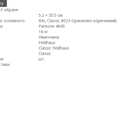
ку
я
У обране
5.2 × 35.5 см
о основного
RAL Classic 8023 Оранжево-коричневий,
ки
Pantone 4645
16 кг
Німеччина
Feldhaus
Classic Feldhaus
Classic
ня
шт.
стики