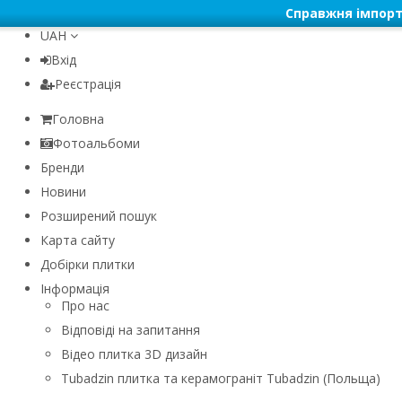
Справжня імпорт
UAH
Вхід
Реєстрація
Головна
Фотоальбоми
Бренди
Новини
Розширений пошук
Карта сайту
Добірки плитки
Інформація
Про нас
Відповіді на запитання
Відео плитка 3D дизайн
Tubadzin плитка та керамограніт Tubadzin (Польща)