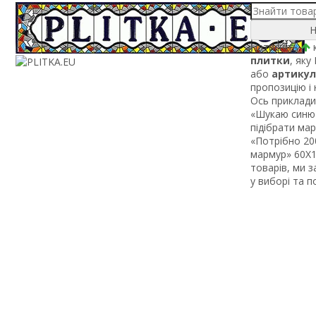
Н
Натисніть
к
плитки
, яку
або
артикул
пропозицію і
Ось приклади 
«Шукаю синю 
підібрати ма
«Потрібно 200
мармур» 60Х1 
товарів, ми 
у виборі та 