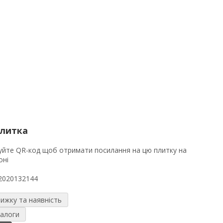
плитка
2020132144
нижку та наявність
налоги