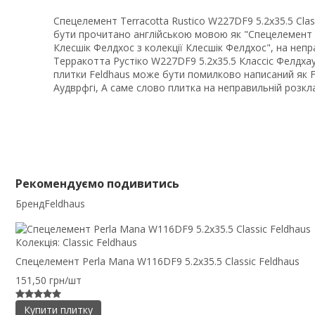
Спецелемент Terracotta Rustico W227DF9 5.2x35.5 Class
бути прочитано англійською мовою як "Спецелемент 
Клесшік Фелдхос з колекції Клесшік Фелдхос", на не
Терракотта Рустіко W227DF9 5.2x35.5 Классіс Фелдхаус
плитки Feldhaus може бути помилково написаний як Fe
Аудврфгі, А саме слово плитка на неправильній розкл
Рекомендуємо подивитись
Бренд
Feldhaus
Колекція:
Classic Feldhaus
Спецелемент Perla Mana W116DF9 5.2x35.5 Classic Feldhaus
151,50 грн/шт
Купити плитку