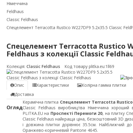
Німеччина
Feldhaus
Classic Feldhaus
Спецелемент Terracotta Rustico W227DF9 5.2x35.5 Classic Feldha
Спецелемент Terracotta Rustico W2
Feldhaus з колекції Classic Feldha
Колекція:
Classic Feldhaus
Код товару plitka.eu:
1ll69
Опис
Характеристики
Колірна гамма плитки
Доставка
Керамічна плитка
Спецелемент Terracotta Rustico 
Огляд
Classic Feldhaus виробництва Німеччина хороший 
PLITKA.EU на
Проспекті Перемоги 20
, на плитку Сп
Classic Feldhaus найкраща ціна, безкоштовний 3D диз
і довжина плитки дорівнює 35.5см. Найближчий до
Оранжево-коричневий Pantone 4645.