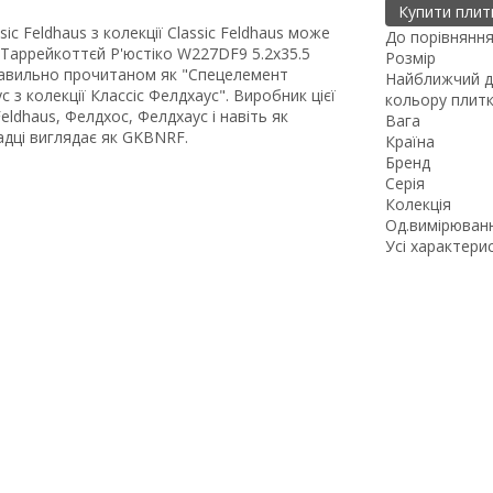
Купити плит
ic Feldhaus з колекції Classic Feldhaus може
До порівнянн
Таррейкоттєй Р'юстіко W227DF9 5.2x35.5
Розмір
правильно прочитаном як "Спецелемент
Найближчий д
 з колекції Классіс Фелдхаус". Виробник цієї
кольору плит
ldhaus, Фелдхос, Фелдхаус і навіть як
Вага
адці виглядає як GKBNRF.
Країна
Бренд
Серія
Колекція
Од.вимірюван
Усі характери