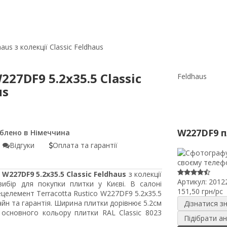
us з колекції Classic Feldhaus
27DF9 5.2x35.5 Classic
Feldhaus
us
W227DF9 
Відгуки
Оплата та гарантії
W227DF9 5.2x35.5 Classic Feldhaus
з колекції
Артикул:
2012
вибір для покупки плитки у Києві. В салоні
151,50 грн/pc
ецелемент Terracotta Rustico W227DF9 5.2x35.5
айн та гарантія. Ширина плитки дорівнює 5.2см
Дізнатися з
 основного кольору плитки RAL Classic 8023
Підібрати а