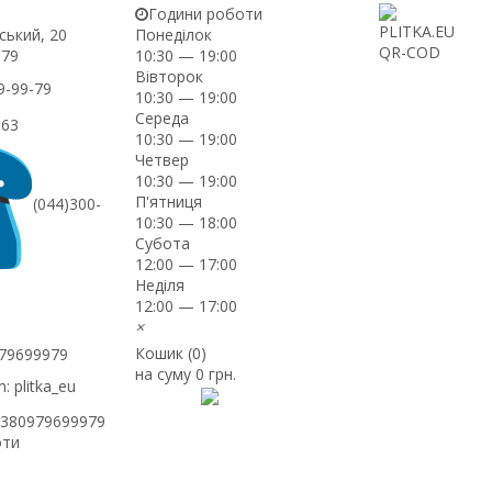
Години роботи
ський, 20
Понеділок
-79
10:30 — 19:00
Вівторок
9-99-79
10:30 — 19:00
Середа
-63
10:30 — 19:00
Четвер
10:30 — 19:00
П'ятниця
(044)300-
10:30 — 18:00
Субота
12:00 — 17:00
Неділя
12:00 — 17:00
×
Кошик (
0
)
979699979
на суму
0 грн.
: plitka_eu
+380979699979
оти