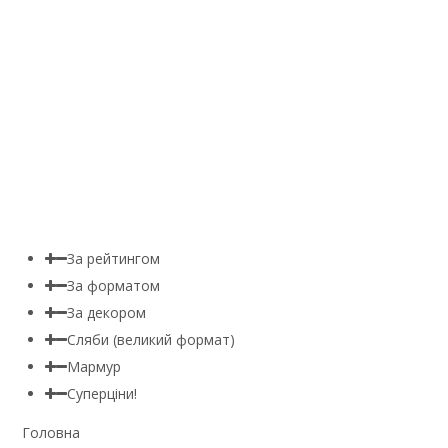
За рейтингом
За форматом
За декором
Сляби (великий формат)
Мармур
Суперціни!
Головна