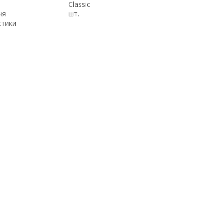
Classic
ня
шт.
стики