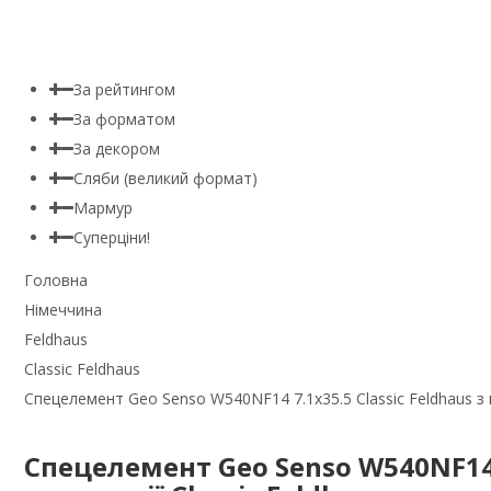
За рейтингом
За форматом
За декором
Сляби (великий формат)
Мармур
Суперціни!
Головна
Німеччина
Feldhaus
Classic Feldhaus
Спецелемент Geo Senso W540NF14 7.1x35.5 Classic Feldhaus з к
Спецелемент Geo Senso W540NF14 7