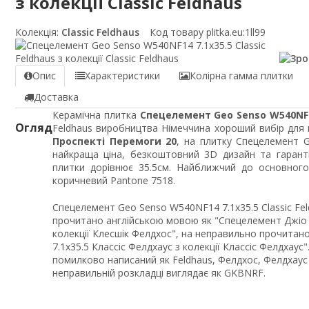
з колекції Classic Feldhaus
Колекція:
Classic Feldhaus
Код товару plitka.eu:
1ll99
Опис
Характеристики
Колірна гамма плитки
Доставка
Керамічна плитка
Спецелемент Geo Senso W540NF14
Огляд
Feldhaus виробництва Німеччина хороший вибір для п
Проспекті Перемоги 20
, на плитку Спецелемент G
найкраща ціна, безкоштовний 3D дизайн та гарант
плитки дорівнює 35.5см. Найближчий до основного
коричневий Pantone 7518.
Спецелемент Geo Senso W540NF14 7.1x35.5 Classic Feld
прочитано англійською мовою як "Спецелемент Джіо 
колекції Клесшік Фелдхос", на неправильно прочита
7.1x35.5 Классіс Фелдхаус з колекції Классіс Фелдхаус
помилково написаний як Feldhaus, Фелдхос, Фелдхаус і
неправильній розкладці виглядає як GKBNRF.