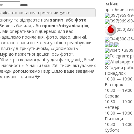
м.Київ
,
пр-т Берестей
адіслати питання, проект чи фото
(097)969-99
нопку та відправте нам
запит
, або
фото
(097)969-99
 Ви десь бачили, або
проект/візуалізацію
,
(050)828
. Ми оперативно підберемо для вас
 надішлемо посилання, фото, відео, ціни
.
(044)300-26
останніх запитів, які ми успішно реалізували:
плитку в трикутничок!», «Допоможіть
Viber: +380
рмур до паркетної дошки, ось фото»,
Telegram: pl
0 метрів керамограніту для фасаду «під білий
WhatsApp: 
наявності». У нашій базі 250 тисяч актуальних
Години роб
завжди допоможемо і вирішимо ваше завдання
Понеділок
постачанні плитки
10:30 — 19:00
Вівторок
10:30 — 19:00
Середа
10:30 — 19:00
Четвер
10:30 — 19:00
П'ятниця
10:30 — 18:00
Субота