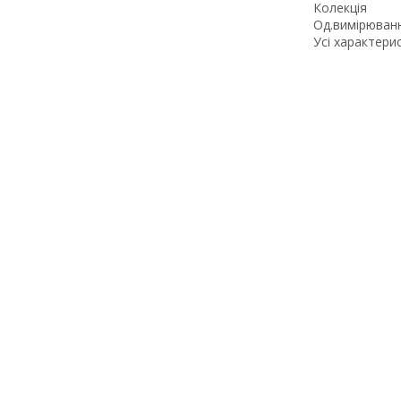
Колекція
Од.вимірюван
Усі характери