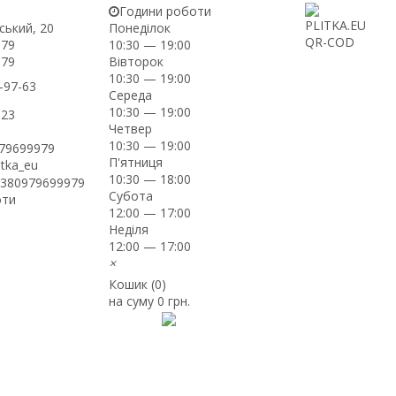
Години роботи
ський, 20
Понеділок
-79
10:30 — 19:00
Вівторок
-79
10:30 — 19:00
-97-63
Середа
10:30 — 19:00
-23
Четвер
10:30 — 19:00
979699979
П'ятниця
itka_eu
10:30 — 18:00
+380979699979
Субота
оти
12:00 — 17:00
Неділя
12:00 — 17:00
×
Кошик (
0
)
на суму
0 грн.