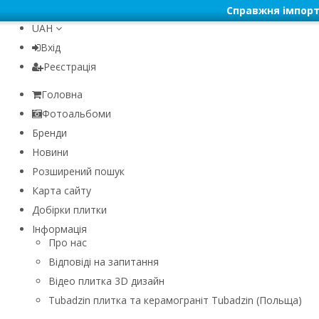
Справжня імпорт
UAH
Вхід
Реєстрація
Головна
Фотоальбоми
Бренди
Новини
Розширений пошук
Карта сайту
Добірки плитки
Інформація
Про нас
Відповіді на запитання
Відео плитка 3D дизайн
Tubadzin плитка та керамограніт Tubadzin (Польща)