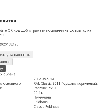
 плитка
2020132195
нижку та наявність
налоги
ку
я
У обране
7.1 × 35.5 см
о основного
RAL Classic 8011 Горіхово-коричневий,
ки
Pantone 7518
22.4 кг
Німеччина
Feldhaus
Classic Feldhaus