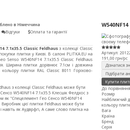
W540NF14
Відгуки
Оплата та гарантії
 7.1x35.5 Classic Feldhaus
з колекції Classic
Артикул:
2012
окупки плитки у Києві. В салоні PLITKA.EU на
191,00 грн/pc
eo Senso W540NF14 7.1x35.5 Classic Feldhaus
ія. Ширина плитки дорівнює 7.1см і довжина
Дізнатися з
 кольору плитки RAL Classic 8011 Горіхово-
Підібрати а
Купити плит
haus з колекції Classic Feldhaus може бути
До порівнянн
Сенсо W540NF14 7.1x35.5 Клесшік Фелдхос з
Розмір
ном як "Спецелемент Гео Сенсо W540NF14
Найближчий д
". Виробник цієї плитки Feldhaus може бути
кольору плит
 навіть як Аудврфгі, А саме слово плитка на
Вага
Країна
Бренд
Серія