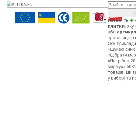
Н
Натисніть
к
плитки
, яку
або
артикул
пропозицію і
Ось приклади 
«Шукаю синю 
підібрати ма
«Потрібно 200
мармур» 60Х1 
товарів, ми 
у виборі та 