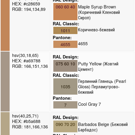
HEX: #c28659
060 60 40
Maple Syrup Brown
RGB: 194,134,89
(Коричневий Кленовий
Сироп)
RAL Classic:
Коричнево-бежевий
1011
Pantone:
4655
4655
hsv(30,18,65)
RAL Design:
HEX: #a69788
075 60 10
Putty Yellow (Жовтий
RGB: 166,151,136
Цемент)
RAL Classic:
Перлинний Глянець (Pearl
1035
Gloss) Перламутрово-
бежевий
Pantone:
Cool Gray 7
7
hsv(40,25,71)
RAL Design:
HEX: #b5a688
090 70 20
Barbados Beige (Бежовий
RGB: 181,166,136
Барбадос)