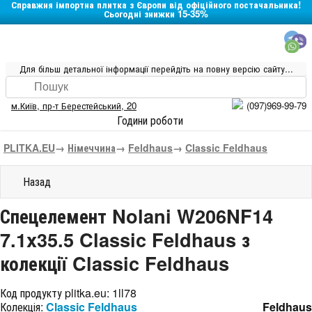
Справжня імпортна плитка з Європи від офіційного постачальника!
Сьогодні знижки 15-35%
Для більш детальної інформації перейдіть на повну версію сайту...
м.Київ
,
пр-т Берестейський, 20
(097)969-99-79
Години роботи
PLITKA.EU
→
Німеччина
→
Feldhaus
→
Classic Feldhaus
Назад
Спецелемент Nolani W206NF14
7.1x35.5 Classic Feldhaus з
колекції Classic Feldhaus
Код продукту plitka.eu:
1ll78
Колекція:
Classic Feldhaus
Feldhaus