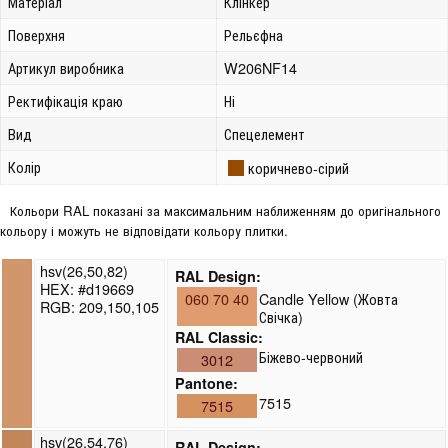
Матеріал
Клінкер
Поверхня
Рельєфна
Артикул виробника
W206NF14
Ректифікація краю
Ні
Вид
Спецелемент
Колір
коричнево-сірий
Кольори RAL показані за максимальним наближенням до оригінального
кольору і можуть не відповідати кольору плитки.
hsv(26,50,82)
RAL Design:
HEX: #d19669
060 70 40
Candle Yellow (Жовта
RGB: 209,150,105
Свічка)
RAL Classic:
Біжево-червоний
3012
Pantone:
7515
7515
hsv(26,54,76)
RAL Design: