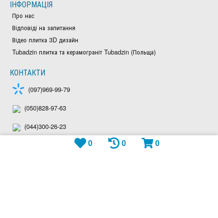
ІНФОРМАЦІЯ
Про нас
Відповіді на запитання
Відео плитка 3D дизайн
Tubadzin плитка та керамограніт Tubadzin (Польща)
КОНТАКТИ
(097)969-99-79
(050)828-97-63
(044)300-26-23
0
0
0
Viber: +380979699979
Telegram: plitka_eu
WhatsApp: +380979699979
shop@plitka.eu