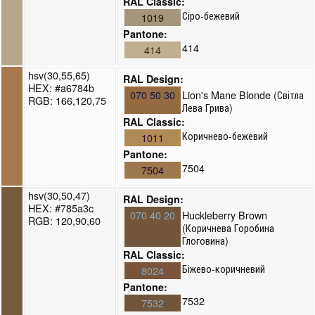
RAL Classic:
Сіро-бежевий
1019
Pantone:
414
414
hsv(30,55,65)
RAL Design:
HEX: #a6784b
070 50 30
Lion's Mane Blonde (Світла
RGB: 166,120,75
Лева Грива)
RAL Classic:
Коричнево-бежевий
1011
Pantone:
7504
7504
hsv(30,50,47)
RAL Design:
HEX: #785a3c
070 40 20
Huckleberry Brown
RGB: 120,90,60
(Коричнева Горобина
Глоговина)
RAL Classic:
Біжево-коричневий
8024
Pantone:
7532
7532