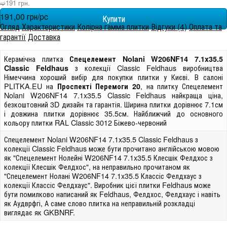
➫191 грн.
191,00 грн/pc
Огляд
Характеристики
Колірна гамма плитки
Відгуки (4)
Оплата та
гарантії
Доставка
Керамічна плитка
Спецелемент Nolani W206NF14 7.1x35.5
з колекції Classic Feldhaus виробництва
Classic Feldhaus
Німеччина хороший вибір для покупки плитки у Києві. В салоні
PLITKA.EU на
, на плитку Спецелемент
Проспекті Перемоги 20
Nolani W206NF14 7.1x35.5 Classic Feldhaus найкраща ціна,
безкоштовний 3D дизайн та гарантія. Ширина плитки дорівнює 7.1см
і довжина плитки дорівнює 35.5см. Найближчий до основного
кольору плитки RAL Classic 3012 Біжево-червоний
Спецелемент Nolani W206NF14 7.1x35.5 Classic Feldhaus з
колекції Classic Feldhaus може бути прочитано англійською мовою
як "Спецелемент Нолейні W206NF14 7.1x35.5 Клесшік Фелдхос з
колекції Клесшік Фелдхос", на неправильно прочитаном як
"Спецелемент Нолані W206NF14 7.1x35.5 Классіс Фелдхаус з
колекції Классіс Фелдхаус". Виробник цієї плитки Feldhaus може
бути помилково написаний як Feldhaus, Фелдхос, Фелдхаус і навіть
як Аудврфгі, А саме слово плитка на неправильній розкладці
виглядає як GKBNRF.