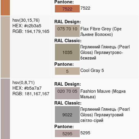
Pantone:
7522
7522
hsv(30,15,76)
RAL Design:
HEX: #c2b3a5
075 70 10
Flax Fibre Grey (Сіре
RGB: 194,179,165
Льняне Волокно)
RAL Classic:
Перлинний Глянець (Pearl
1035
Gloss) Перламутрово-
бежевий
Pantone:
Cool Gray 5
5
hsv(0,8,71)
RAL Design:
HEX: #b5a7a7
020 70 05
Fashion Mauve (Модна
RGB: 181,167,167
Мальва)
RAL Classic:
Перлинний Глянець (Pearl
9022
Gloss) Перламутровий
світло-сірий
Pantone:
5295
5295