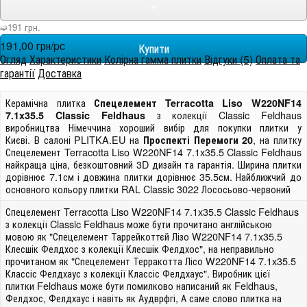
+
➫191 грн.
191,00 грн/pc
Огляд
Характеристики
Колірна гамма плитки
Відгуки (5)
Оплата та
гарантії
Доставка
Керамічна плитка
Спецелемент Terracotta Liso W220NF14
з колекції Classic Feldhaus
7.1x35.5 Classic Feldhaus
виробництва Німеччина хороший вибір для покупки плитки у
Києві. В салоні PLITKA.EU на
, на плитку
Проспекті Перемоги 20
Спецелемент Terracotta Liso W220NF14 7.1x35.5 Classic Feldhaus
найкраща ціна, безкоштовний 3D дизайн та гарантія. Ширина плитки
дорівнює 7.1см і довжина плитки дорівнює 35.5см. Найближчий до
основного кольору плитки RAL Classic 3022 Лососьово-червоний
Спецелемент Terracotta Liso W220NF14 7.1x35.5 Classic Feldhaus
з колекції Classic Feldhaus може бути прочитано англійською
мовою як "Спецелемент Таррейкоттєй Лізо W220NF14 7.1x35.5
Клесшік Фелдхос з колекції Клесшік Фелдхос", на неправильно
прочитаном як "Спецелемент Терракотта Лісо W220NF14 7.1x35.5
Классіс Фелдхаус з колекції Классіс Фелдхаус". Виробник цієї
плитки Feldhaus може бути помилково написаний як Feldhaus,
Фелдхос, Фелдхаус і навіть як Аудврфгі, А саме слово плитка на