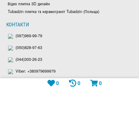
Відео плитка 3D дизайн
Tubadzin плитка та керамограніт Tubadzin (Польща)
КОНТАКТИ
(097)969-99-79
(050)828-97-63
(044)300-26-23
Viber: +380979699979
0
0
0
Telegram: plitka_eu
WhatsApp: +380979699979
shop@plitka.eu
Ми приймаємо: