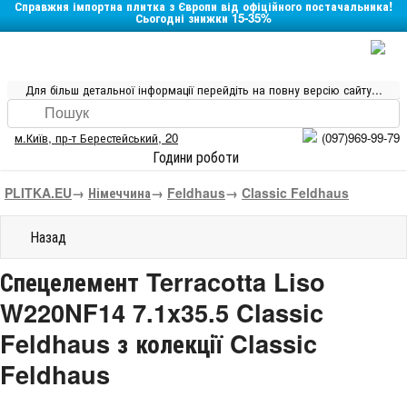
Справжня імпортна плитка з Європи від офіційного постачальника!
Сьогодні знижки 15-35%
Для більш детальної інформації перейдіть на повну версію сайту...
м.Київ
,
пр-т Берестейський, 20
(097)969-99-79
Години роботи
PLITKA.EU
→
Німеччина
→
Feldhaus
→
Classic Feldhaus
Назад
Спецелемент Terracotta Liso
W220NF14 7.1x35.5 Classic
Feldhaus з колекції Classic
Feldhaus