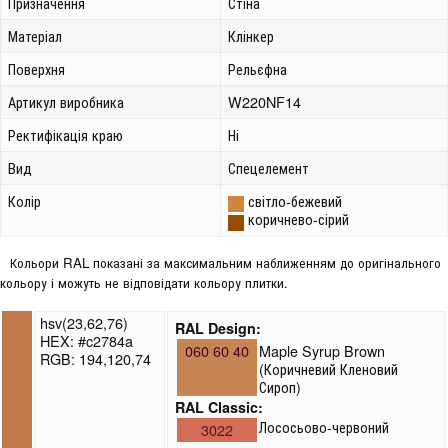
Призначення
Стіна
Матеріал
Клінкер
Поверхня
Рельєфна
Артикул виробника
W220NF14
Ректифікація краю
Ні
Вид
Спецелемент
Колір
світло-бежевий
коричнево-сірий
Кольори RAL показані за максимальним наближенням до оригінального
кольору і можуть не відповідати кольору плитки.
hsv(23,62,76)
RAL Design:
HEX: #c2784a
060 60 40
Maple Syrup Brown
RGB: 194,120,74
(Коричневий Кленовий
Сироп)
RAL Classic:
Лососьово-червоний
3022