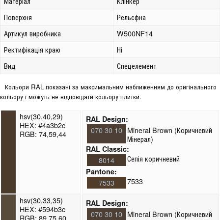
Матеріал
Клінкер
Поверхня
Рельєфна
Артикул виробника
W500NF14
Ректифікація краю
Ні
Вид
Спецелемент
Кольори RAL показані за максимальним наближенням до оригінального
кольору і можуть не відповідати кольору плитки.
hsv(30,40,29)
RAL Design:
HEX: #4a3b2c
070 30 10
Mineral Brown (Коричневий
RGB: 74,59,44
Мінерал)
RAL Classic:
Сепія коричневий
8014
Pantone:
7533
7533
hsv(30,33,35)
RAL Design:
HEX: #594b3c
070 30 10
Mineral Brown (Коричневий
RGB: 89,75,60