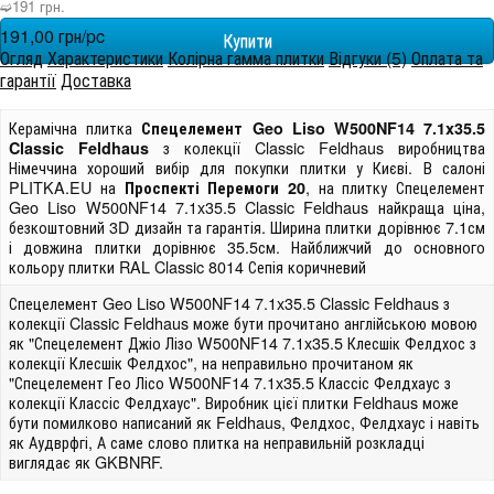
➫191 грн.
191,00 грн/pc
Огляд
Характеристики
Колірна гамма плитки
Відгуки (5)
Оплата та
гарантії
Доставка
Керамічна плитка
Спецелемент Geo Liso W500NF14 7.1x35.5
з колекції Classic Feldhaus виробництва
Classic Feldhaus
Німеччина хороший вибір для покупки плитки у Києві. В салоні
PLITKA.EU на
, на плитку Спецелемент
Проспекті Перемоги 20
Geo Liso W500NF14 7.1x35.5 Classic Feldhaus найкраща ціна,
безкоштовний 3D дизайн та гарантія. Ширина плитки дорівнює 7.1см
і довжина плитки дорівнює 35.5см. Найближчий до основного
кольору плитки RAL Classic 8014 Сепія коричневий
Спецелемент Geo Liso W500NF14 7.1x35.5 Classic Feldhaus з
колекції Classic Feldhaus може бути прочитано англійською мовою
як "Спецелемент Джіо Лізо W500NF14 7.1x35.5 Клесшік Фелдхос з
колекції Клесшік Фелдхос", на неправильно прочитаном як
"Спецелемент Гео Лісо W500NF14 7.1x35.5 Классіс Фелдхаус з
колекції Классіс Фелдхаус". Виробник цієї плитки Feldhaus може
бути помилково написаний як Feldhaus, Фелдхос, Фелдхаус і навіть
як Аудврфгі, А саме слово плитка на неправильній розкладці
виглядає як GKBNRF.