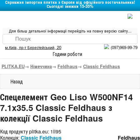
Справжня імпортна плитка з Європи від офіційного постачальника!
Сьогодні знижки 15-35%
Для більш детальної інформації перейдіть на повну версію сайту...
м.Київ
,
пр-т Берестейський, 20
(097)969-99-79
Години роботи
PLITKA.EU
→
Німеччина
→
Feldhaus
→
Classic Feldhaus
Назад
Спецелемент Geo Liso W500NF14
7.1x35.5 Classic Feldhaus з
колекції Classic Feldhaus
Код продукту plitka.eu:
1ll95
Колекція:
Classic Feldhaus
Feldhaus