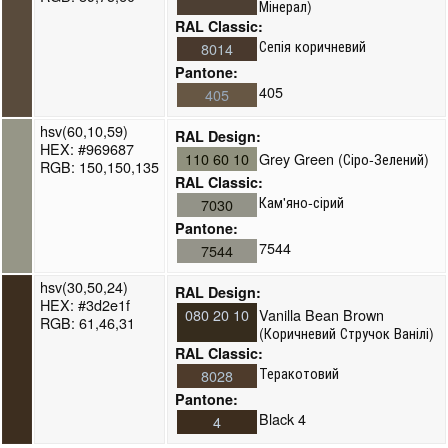
Мінерал)
RAL Classic:
Сепія коричневий
8014
Pantone:
405
405
hsv(60,10,59)
RAL Design:
HEX: #969687
110 60 10
Grey Green (Сіро-Зелений)
RGB: 150,150,135
RAL Classic:
Кам'яно-сірий
7030
Pantone:
7544
7544
hsv(30,50,24)
RAL Design:
HEX: #3d2e1f
080 20 10
Vanilla Bean Brown
RGB: 61,46,31
(Коричневий Стручок Ванілі)
RAL Classic:
Теракотовий
8028
Pantone:
Black 4
4