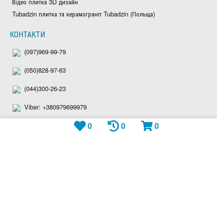
Відео плитка 3D дизайн
Tubadzin плитка та керамограніт Tubadzin (Польща)
КОНТАКТИ
(097)969-99-79
(050)828-97-63
(044)300-26-23
Viber: +380979699979
0
0
0
Telegram: plitka_eu
WhatsApp: +380979699979
shop@plitka.eu
Ми приймаємо: