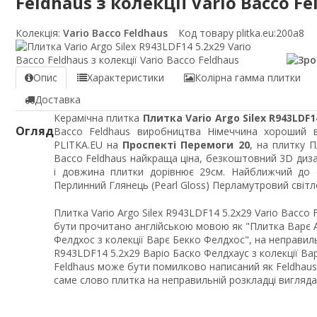
Feldhaus з колекції Vario Bacco Fe
Колекція:
Vario Bacco Feldhaus
Код товару plitka.eu:
200a8
Опис
Характеристики
Колірна гамма плитки
Доставка
Керамічна плитка
Плитка Vario Argo Silex R943LDF1
Огляд
Bacco Feldhaus виробництва Німеччина хороший в
PLITKA.EU на
Проспекті Перемоги 20
, на плитку П
Bacco Feldhaus найкраща ціна, безкоштовний 3D диза
і довжина плитки дорівнює 29см. Найближчий до 
Перлинний Глянець (Pearl Gloss) Перламутровий світл
Плитка Vario Argo Silex R943LDF14 5.2x29 Vario Bacco 
бути прочитано англійською мовою як "Плитка Варє А
Фелдхос з колекції Варє Бекко Фелдхос", на неправил
R943LDF14 5.2x29 Варіо Баско Фелдхаус з колекції Вар
Feldhaus може бути помилково написаний як Feldhaus, 
саме слово плитка на неправильній розкладці вигляд