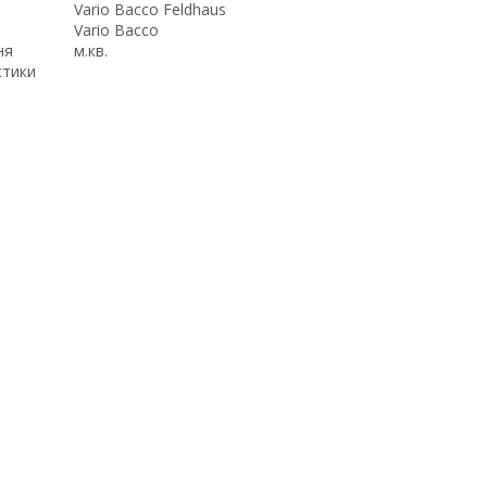
Vario Bacco Feldhaus
Vario Bacco
ня
м.кв.
стики