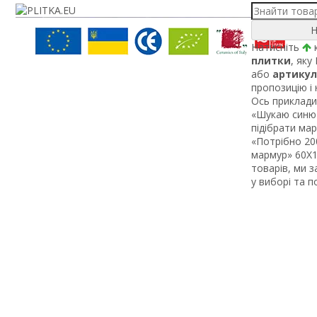
Н
Натисніть
к
плитки
, яку
або
артикул
пропозицію і
Ось приклади 
«Шукаю синю 
підібрати ма
«Потрібно 200
мармур» 60Х1 
товарів, ми 
у виборі та 