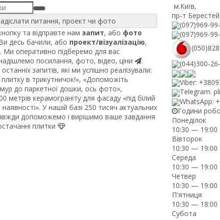
м.Київ
,
пр-т Берестей
адіслати питання, проект чи фото
(097)969-99
нопку та відправте нам
запит
, або
фото
(097)969-99
 Ви десь бачили, або
проект/візуалізацію
,
(050)828
. Ми оперативно підберемо для вас
 надішлемо посилання, фото, відео, ціни
.
(044)300-26
останніх запитів, які ми успішно реалізували:
плитку в трикутничок!», «Допоможіть
Viber: +380
рмур до паркетної дошки, ось фото»,
Telegram: pl
0 метрів керамограніту для фасаду «під білий
WhatsApp: 
наявності». У нашій базі 250 тисяч актуальних
Години роб
завжди допоможемо і вирішимо ваше завдання
Понеділок
постачанні плитки
10:30 — 19:00
Вівторок
10:30 — 19:00
Середа
10:30 — 19:00
Четвер
10:30 — 19:00
П'ятниця
10:30 — 18:00
Субота