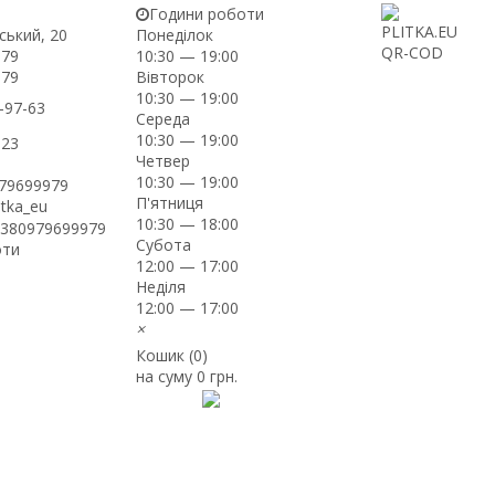
Години роботи
ський, 20
Понеділок
-79
10:30 — 19:00
Вівторок
-79
10:30 — 19:00
-97-63
Середа
10:30 — 19:00
-23
Четвер
10:30 — 19:00
979699979
П'ятниця
itka_eu
10:30 — 18:00
+380979699979
Субота
оти
12:00 — 17:00
Неділя
12:00 — 17:00
×
Кошик (
0
)
на суму
0 грн.