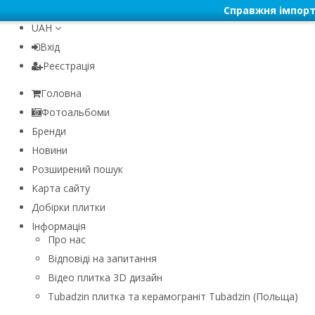
Справжня імпорт
UAH
Вхід
Реєстрація
Головна
Фотоальбоми
Бренди
Новини
Розширений пошук
Карта сайту
Добірки плитки
Інформація
Про нас
Відповіді на запитання
Відео плитка 3D дизайн
Tubadzin плитка та керамограніт Tubadzin (Польща)