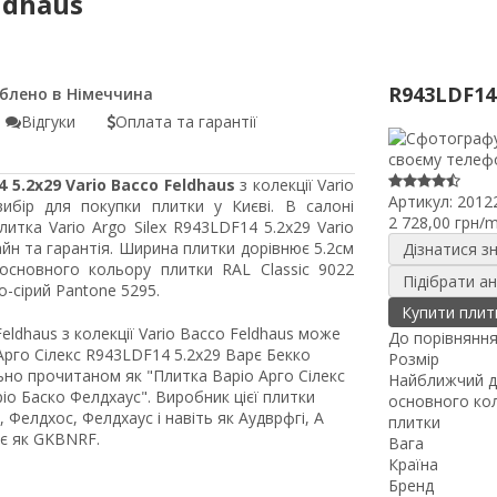
ldhaus
R943LDF14
Відгуки
Оплата та гарантії
4 5.2x29 Vario Bacco Feldhaus
з колекції Vario
Артикул:
2012
ибір для покупки плитки у Києві. В салоні
2 728,00 грн/
литка Vario Argo Silex R943LDF14 5.2x29 Vario
йн та гарантія. Ширина плитки дорівнює 5.2см
Дізнатися з
основного кольору плитки RAL Classic 9022
Підібрати а
о-сірий Pantone 5295.
Купити плит
Feldhaus з колекції Vario Bacco Feldhaus може
До порівнянн
рго Сілекс R943LDF14 5.2x29 Варє Бекко
Розмір
ьно прочитаном як "Плитка Варіо Арго Сілекс
Найближчий 
іо Баско Фелдхаус". Виробник цієї плитки
основного ко
Фелдхос, Фелдхаус і навіть як Аудврфгі, А
плитки
ає як GKBNRF.
Вага
Країна
Бренд