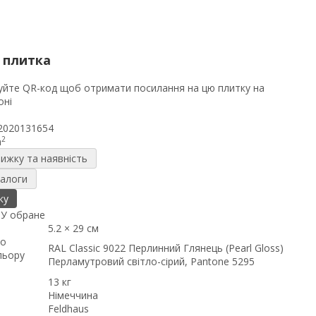
 плитка
2020131654
2
m
нижку та наявність
налоги
ку
я
У обране
5.2 × 29 см
до
RAL Classic 9022 Перлинний Глянець (Pearl Gloss)
льору
Перламутровий світло-сірий, Pantone 5295
13 кг
Німеччина
Feldhaus