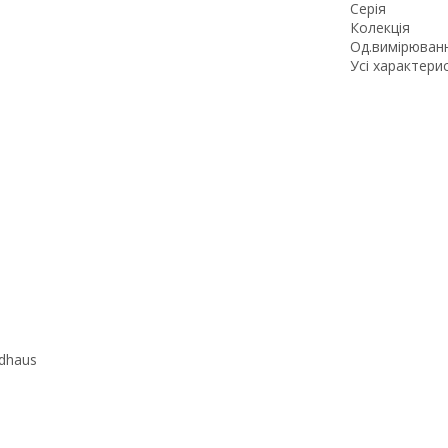
Серія
Колекція
Од.вимірюван
Усі характери
ldhaus