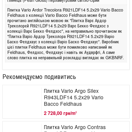
Плитка Vario Ardor Trecolora R921LDF14 5.2x29 Vario Bacco
Feldhaus з колекції Vario Bacco Feldhaus може бути
прочитано англійською мовою як "Плитка Варє Ардор
Треколорєй R921LDF14 5.2x29 Варє Бекко Фелдхос з
колекції Варє Бекко Фелдхос", на неправильно прочитаном як
"Плитка Варіо Ардор Треколора R921LDF14 5.2x29 Варіо
Баско Фелдхаус з колекції Варіо Баско Фелдхаус". Виробник
цієї плитки Feldhaus може бути помилково написаний як
Feldhaus, Фелдхос, Фелдхаус і навіть як Аудврфгі, А саме
слово плитка на неправильній розкладці виглядає як GKBNRF.
Рекомендуємо подивитись
Плитка Vario Argo Silex
R943LDF14 5.2x29 Vario
Bacco Feldhaus
2 728,00 грн/m
2
Плитка Vario Argo Contras