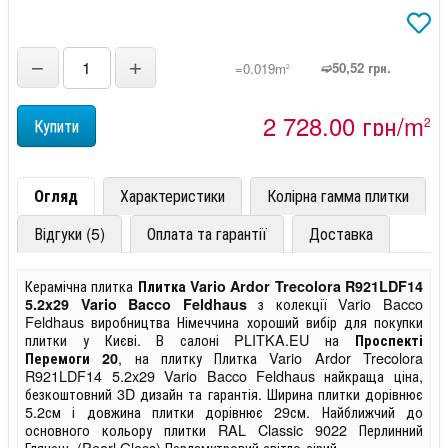
−
+
➫50,52 грн.
=0.019m
2
2 728,00 грн/m
2
Огляд
Характеристики
Колірна гамма плитки
Відгуки (5)
Оплата та гарантії
Доставка
Керамічна плитка
Плитка Vario Ardor Trecolora R921LDF14
з колекції Vario Bacco
5.2x29 Vario Bacco Feldhaus
Feldhaus виробництва Німеччина хороший вибір для покупки
плитки у Києві. В салоні PLITKA.EU на
Проспекті
, на плитку Плитка Vario Ardor Trecolora
Перемоги 20
R921LDF14 5.2x29 Vario Bacco Feldhaus найкраща ціна,
безкоштовний 3D дизайн та гарантія. Ширина плитки дорівнює
5.2см і довжина плитки дорівнює 29см. Найближчий до
основного кольору плитки RAL Classic 9022 Перлинний
Глянець (Pearl Gloss) Перламутровий світло-сірий