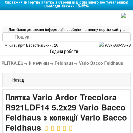
Справжня імпортна плитка з Європи від офіційного постачальника!
Сьогодні знижки 15-35%
Для більш детальної інформації перейдіть на повну версію сайту...
м.Київ
,
пр-т Берестейський, 20
(097)969-99-79
Години роботи
PLITKA.EU
→
Німеччина
→
Feldhaus
→
Vario Bacco Feldhaus
Назад
Плитка Vario Ardor Trecolora
R921LDF14 5.2x29 Vario Bacco
Feldhaus з колекції Vario Bacco
Feldhaus