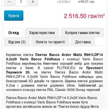
−
+
➫46,61 грн.
=0.019m
2
2 516,50 грн/m
2
Огляд
Характеристики
Колірна гамма плитки
Відгуки (3)
Оплата та гарантії
Доставка
Керамічна плитка
Плитка Bacco Ardor Matiz R991LDF14
з колекції Vario Bacco
5.2x29 Vario Bacco Feldhaus
Feldhaus виробництва Німеччина хороший вибір для покупки
плитки у Києві. В салоні PLITKA.EU на
Проспекті
, на плитку Плитка Bacco Ardor Matiz
Перемоги 20
R991LDF14 5.2x29 Vario Bacco Feldhaus найкраща ціна,
безкоштовний 3D дизайн та гарантія. Ширина плитки дорівнює
5.2см і довжина плитки дорівнює 29см. Найближчий до
основного кольору плитки RAL Classic 3009 Оксид червоний
Плитка Bacco Ardor Matiz R991LDF14 5.2x29 Vario Bacco
Feldhaus з колекції Vario Bacco Feldhaus може бути
прочитано англійською мовою як "Плитка Бекко Ардор Метіз