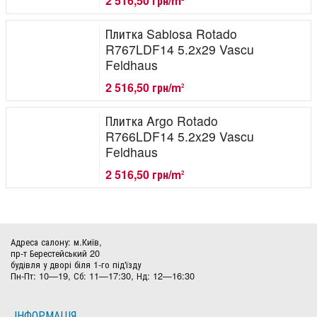
2 516,50 грн/m
Плитка Sabiosa Rotado
R767LDF14 5.2x29 Vascu
Feldhaus
2 516,50 грн/m
2
Плитка Argo Rotado
R766LDF14 5.2x29 Vascu
Feldhaus
2 516,50 грн/m
2
Адреса салону: м.Київ,
пр-т Берестейський 20
будівля у дворі біля 1-го під'їзду
Пн-Пт: 10—19, Сб: 11—17:30, Нд: 12—16:30
ІНФОРМАЦІЯ