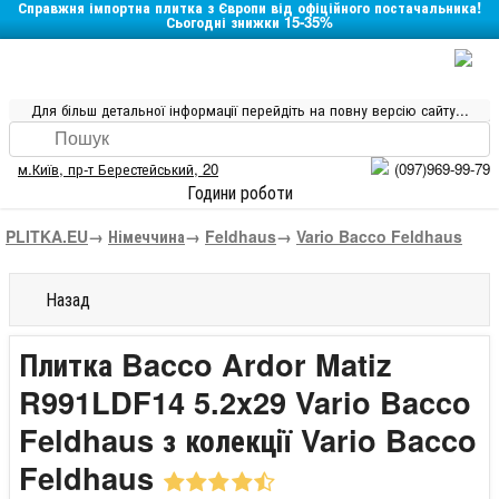
Справжня імпортна плитка з Європи від офіційного постачальника!
Сьогодні знижки 15-35%
Для більш детальної інформації перейдіть на повну версію сайту...
м.Київ
,
пр-т Берестейський, 20
(097)969-99-79
Години роботи
PLITKA.EU
→
Німеччина
→
Feldhaus
→
Vario Bacco Feldhaus
Назад
Плитка Bacco Ardor Matiz
R991LDF14 5.2x29 Vario Bacco
Feldhaus з колекції Vario Bacco
Feldhaus