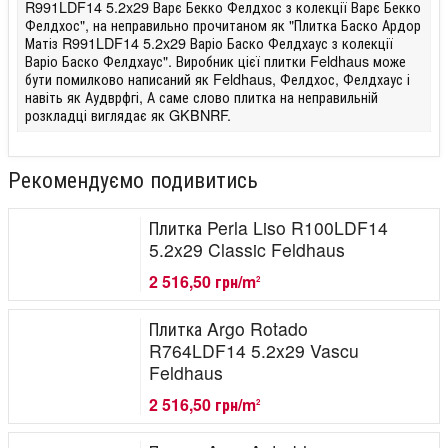
R991LDF14 5.2x29 Варє Бекко Фелдхос з колекції Варє Бекко
Фелдхос", на неправильно прочитаном як "Плитка Баско Ардор
Матіз R991LDF14 5.2x29 Варіо Баско Фелдхаус з колекції
Варіо Баско Фелдхаус". Виробник цієї плитки Feldhaus може
бути помилково написаний як Feldhaus, Фелдхос, Фелдхаус і
навіть як Аудврфгі, А саме слово плитка на неправильній
розкладці виглядає як GKBNRF.
Рекомендуємо подивитись
Плитка Perla Liso R100LDF14
5.2x29 Classic Feldhaus
2 516,50 грн/m
2
Плитка Argo Rotado
R764LDF14 5.2x29 Vascu
Feldhaus
2 516,50 грн/m
2