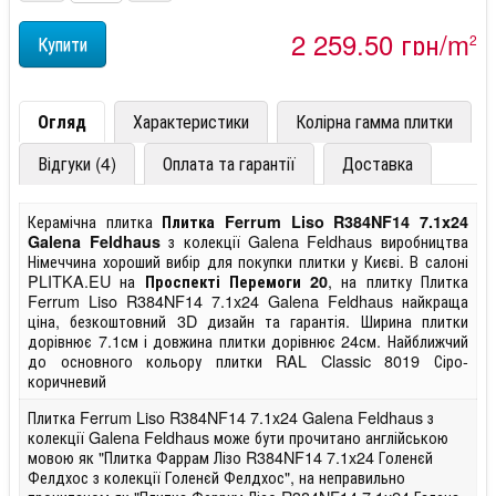
2 259,50 грн/m
2
Огляд
Характеристики
Колірна гамма плитки
Відгуки (4)
Оплата та гарантії
Доставка
Керамічна плитка
Плитка Ferrum Liso R384NF14 7.1x24
з колекції Galena Feldhaus виробництва
Galena Feldhaus
Німеччина хороший вибір для покупки плитки у Києві. В салоні
PLITKA.EU на
, на плитку Плитка
Проспекті Перемоги 20
Ferrum Liso R384NF14 7.1x24 Galena Feldhaus найкраща
ціна, безкоштовний 3D дизайн та гарантія. Ширина плитки
дорівнює 7.1см і довжина плитки дорівнює 24см. Найближчий
до основного кольору плитки RAL Classic 8019 Сіро-
коричневий
Плитка Ferrum Liso R384NF14 7.1x24 Galena Feldhaus з
колекції Galena Feldhaus може бути прочитано англійською
мовою як "Плитка Фаррам Лізо R384NF14 7.1x24 Голенєй
Фелдхос з колекції Голенєй Фелдхос", на неправильно