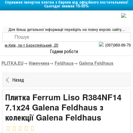
Справжня імпортна плитка з Європи від офіційного постачальника!
Сьогодні знижки 15-35%
Для більш детальної інформації перейдіть на повну версію сайту...
м.Київ
,
пр-т Берестейський, 20
(097)969-99-79
Години роботи
PLITKA.EU
→
Німеччина
→
Feldhaus
→
Galena Feldhaus
Назад
Плитка Ferrum Liso R384NF14
7.1x24 Galena Feldhaus з
колекції Galena Feldhaus