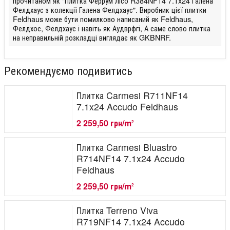
прочитаном як "Плитка Феррум Лісо R384NF14 7.1x24 Галена
Фелдхаус з колекції Галена Фелдхаус". Виробник цієї плитки
Feldhaus може бути помилково написаний як Feldhaus,
Фелдхос, Фелдхаус і навіть як Аудврфгі, А саме слово плитка
на неправильній розкладці виглядає як GKBNRF.
Рекомендуємо подивитись
Плитка Carmesi R711NF14
7.1x24 Accudo Feldhaus
2 259,50 грн/m
2
Плитка Carmesi Bluastro
R714NF14 7.1x24 Accudo
Feldhaus
2 259,50 грн/m
2
Плитка Terreno Viva
R719NF14 7.1x24 Accudo