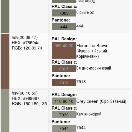
Листопад)
RAL Classic:
Сірий мох
7003
Pantone:
444
444
hsv(20,38,47)
RAL Design:
HEX: #78594a
050 40 20
Florentine Brown
RGB: 120,89,74
(Флорентійський
Коричневий)
RAL Classic:
Блідно-коричневий
8025
Pantone:
7518
7518
hsv(60,10,59)
RAL Design:
HEX: #969687
110 60 10
Grey Green (Сіро-Зелений)
RGB: 150,150,135
RAL Classic:
Кам'яно-сірий
7030
Pantone:
7544
7544