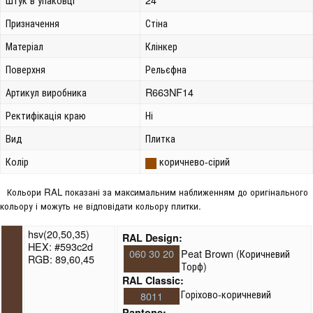
Призначення
Стіна
Матеріал
Клінкер
Поверхня
Рельєфна
Артикул виробника
R663NF14
Ректифікація краю
Ні
Вид
Плитка
Колір
коричнево-сірий
Кольори RAL показані за максимальним наближенням до оригінального
кольору і можуть не відповідати кольору плитки.
hsv(20,50,35)
RAL Design:
HEX: #593c2d
060 30 20
Peat Brown (Коричневий
RGB: 89,60,45
Торф)
RAL Classic:
Горіхово-коричневий
8011
Pantone: