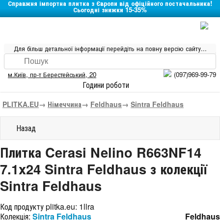
Справжня імпортна плитка з Європи від офіційного постачальника!
Сьогодні знижки 15-35%
Для більш детальної інформації перейдіть на повну версію сайту...
м.Київ
,
пр-т Берестейський, 20
(097)969-99-79
Години роботи
PLITKA.EU
→
Німеччина
→
Feldhaus
→
Sintra Feldhaus
Назад
Плитка Cerasi Nelino R663NF14
7.1x24 Sintra Feldhaus з колекції
Sintra Feldhaus
Код продукту plitka.eu:
1llra
Колекція:
Sintra Feldhaus
Feldhaus