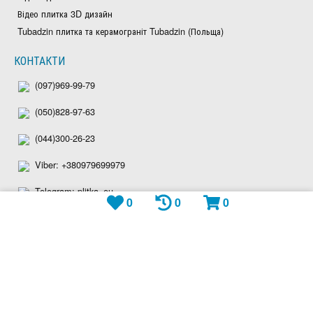
Відео плитка 3D дизайн
Tubadzin плитка та керамограніт Tubadzin (Польща)
КОНТАКТИ
(097)969-99-79
(050)828-97-63
(044)300-26-23
Viber: +380979699979
Telegram: plitka_eu
0
0
0
WhatsApp: +380979699979
shop@plitka.eu
Ми приймаємо: