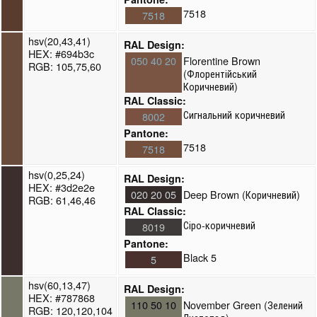
7518
7518
hsv(20,43,41)
RAL Design:
HEX: #694b3c
050 40 20
Florentine Brown
RGB: 105,75,60
(Флорентійський
Коричневий)
RAL Classic:
Сигнальний коричневий
8002
Pantone:
7518
7518
hsv(0,25,24)
RAL Design:
HEX: #3d2e2e
020 20 05
Deep Brown (Коричневий)
RGB: 61,46,46
RAL Classic:
Сіро-коричневий
8019
Pantone:
Black 5
5
hsv(60,13,47)
RAL Design:
HEX: #787868
110 50 10
November Green (Зелений
RGB: 120,120,104