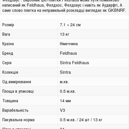
написаний як Feldhaus, Фелдхос, Фелдхаус і навіть як Аудврфгі, А
саме слово плитка на неправильній розкладці виглядає як GKBNRF.
Розмір
7.1 × 24 см
Вага
13 кг
Країна
Німеччина
Бренд
Feldhaus
Серія
Sintra Feldhaus
Колекція
Sintra
Од.вимірювання
м.кв.
Площа в упаковці
0.5 м.кв.
Товщина
14 мм
Варіабельність
V3
Пакувальна норма
0.5 м.кв. / 24 шт / 13 кг
Штук в упаковці
24