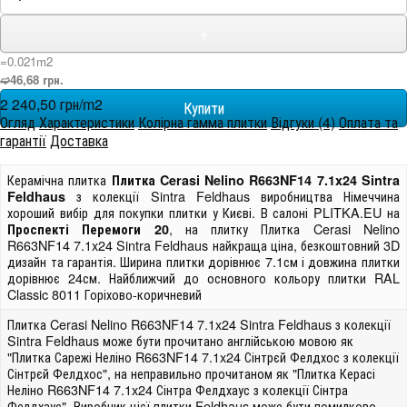
+
=0.021m
2
➫46,68 грн.
2 240,50 грн/m
2
Огляд
Характеристики
Колірна гамма плитки
Відгуки (4)
Оплата та
гарантії
Доставка
Керамічна плитка
Плитка Cerasi Nelino R663NF14 7.1x24 Sintra
з колекції Sintra Feldhaus виробництва Німеччина
Feldhaus
хороший вибір для покупки плитки у Києві. В салоні PLITKA.EU на
, на плитку Плитка Cerasi Nelino
Проспекті Перемоги 20
R663NF14 7.1x24 Sintra Feldhaus найкраща ціна, безкоштовний 3D
дизайн та гарантія. Ширина плитки дорівнює 7.1см і довжина плитки
дорівнює 24см. Найближчий до основного кольору плитки RAL
Classic 8011 Горіхово-коричневий
Плитка Cerasi Nelino R663NF14 7.1x24 Sintra Feldhaus з колекції
Sintra Feldhaus може бути прочитано англійською мовою як
"Плитка Сарежі Неліно R663NF14 7.1x24 Сінтрєй Фелдхос з колекції
Сінтрєй Фелдхос", на неправильно прочитаном як "Плитка Керасі
Неліно R663NF14 7.1x24 Сінтра Фелдхаус з колекції Сінтра
Фелдхаус". Виробник цієї плитки Feldhaus може бути помилково