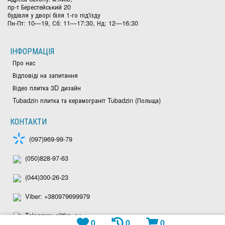
пр-т Берестейський 20
будівля у дворі біля 1-го під'їзду
Пн-Пт: 10—19, Сб: 11—17:30, Нд: 12—16:30
ІНФОРМАЦІЯ
Про нас
Відповіді на запитання
Відео плитка 3D дизайн
Tubadzin плитка та керамограніт Tubadzin (Польща)
КОНТАКТИ
(097)969-99-79
(050)828-97-63
(044)300-26-23
Viber: +380979699979
Telegram: plitka_eu
0
0
0