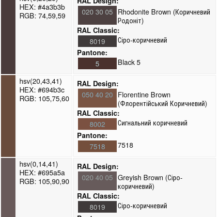
RAL Design:
HEX: #4a3b3b
020 30 05
Rhodonite Brown (Коричневий
RGB: 74,59,59
Родоніт)
RAL Classic:
Сіро-коричневий
8019
Pantone:
Black 5
5
hsv(20,43,41)
RAL Design:
HEX: #694b3c
050 40 20
Florentine Brown
RGB: 105,75,60
(Флорентійський Коричневий)
RAL Classic:
Сигнальний коричневий
8002
Pantone:
7518
7518
hsv(0,14,41)
RAL Design:
HEX: #695a5a
020 40 05
Greyish Brown (Сіро-
RGB: 105,90,90
коричневий)
RAL Classic:
Сіро-коричневий
8019