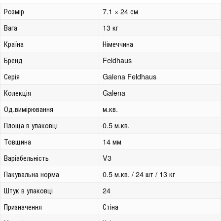
Розмір
7.1 × 24 см
Вага
13 кг
Країна
Німеччина
Бренд
Feldhaus
Серія
Galena Feldhaus
Колекція
Galena
Од.вимірювання
м.кв.
Площа в упаковці
0.5 м.кв.
Товщина
14 мм
Варіабельність
V3
Пакувальна норма
0.5 м.кв. / 24 шт / 13 кг
Штук в упаковці
24
Призначення
Стіна