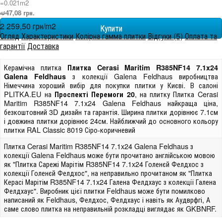
=0.021m
2
➫47,08 грн.
2 259,50 грн/m
2
Огляд
Характеристики
Колірна гамма плитки
Відгуки (5)
Оплата та
гарантії
Доставка
Керамічна плитка
Плитка Cerasi Maritim R385NF14 7.1x24
з колекції Galena Feldhaus виробництва
Galena Feldhaus
Німеччина хороший вибір для покупки плитки у Києві. В салоні
PLITKA.EU на
, на плитку Плитка Cerasi
Проспекті Перемоги 20
Maritim R385NF14 7.1x24 Galena Feldhaus найкраща ціна,
безкоштовний 3D дизайн та гарантія. Ширина плитки дорівнює 7.1см
і довжина плитки дорівнює 24см. Найближчий до основного кольору
плитки RAL Classic 8019 Сіро-коричневий
Плитка Cerasi Maritim R385NF14 7.1x24 Galena Feldhaus з
колекції Galena Feldhaus може бути прочитано англійською мовою
як "Плитка Сарежі Марітім R385NF14 7.1x24 Голенєй Фелдхос з
колекції Голенєй Фелдхос", на неправильно прочитаном як "Плитка
Керасі Марітім R385NF14 7.1x24 Галена Фелдхаус з колекції Галена
Фелдхаус". Виробник цієї плитки Feldhaus може бути помилково
написаний як Feldhaus, Фелдхос, Фелдхаус і навіть як Аудврфгі, А
саме слово плитка на неправильній розкладці виглядає як GKBNRF.