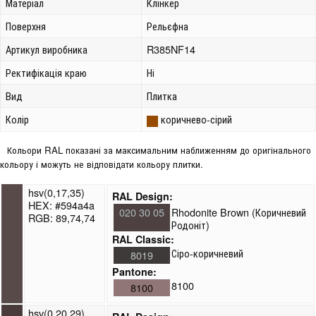
Матеріал
Клінкер
Поверхня
Рельєфна
Артикул виробника
R385NF14
Ректифікація краю
Ні
Вид
Плитка
Колір
коричнево-сірий
Кольори RAL показані за максимальним наближенням до оригінального
кольору і можуть не відповідати кольору плитки.
hsv(0,17,35)
RAL Design:
HEX: #594a4a
020 30 05
Rhodonite Brown (Коричневий
RGB: 89,74,74
Родоніт)
RAL Classic:
Сіро-коричневий
8019
Pantone:
8100
8100
hsv(0,20,29)