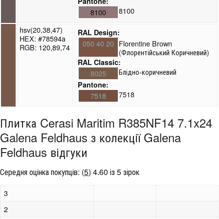
Pantone:
8100
8100
hsv(20,38,47)
RAL Design:
HEX: #78594a
050 40 20
Florentine Brown
RGB: 120,89,74
(Флорентійський Коричневий)
RAL Classic:
Блідно-коричневий
8025
Pantone:
7518
7518
Плитка Cerasi Maritim R385NF14 7.1x24
Galena Feldhaus з колекції Galena
Feldhaus відгуки
Середня оцінка покупців:
(
5
)
4.60 із 5 зірок
3
2