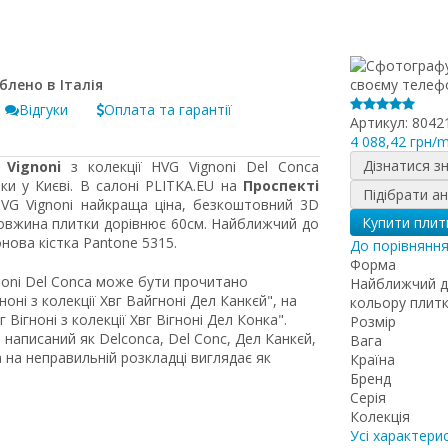
Відгуки
Оплата та гарантії
Артикул:
8042
4 088,42 грн/
Дізнатися з
Vignoni
з колекції HVG Vignoni Del Conca
ки у Києві. В салоні PLITKA.EU на
Проспекті
Підібрати а
HVG Vignoni найкраща ціна, безкоштовний 3D
Купити плит
довжина плитки дорівнює 60см. Найближчий до
нова кістка Pantone 5315.
До порівнянн
Форма
gnoni Del Conca може бути прочитано
Найближчий д
оні з колекції Хвг Вайгноні Дел Канкєй", на
кольору плит
ігноні з колекції Хвг Вігноні Дел Конка".
Розмір
написаний як Delconca, Del Conc, Дел Канкєй,
Вага
 на неправильній розкладці виглядає як
Країна
Бренд
Серія
Колекція
Усі характери