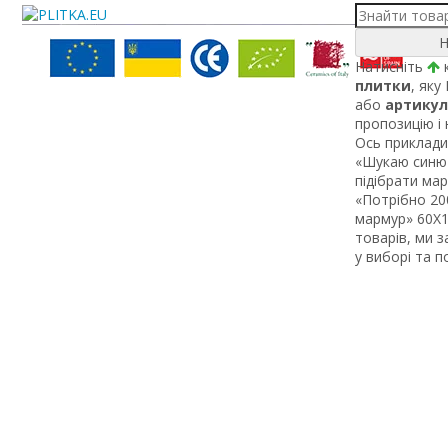
Н
Натисніть
к
плитки
, яку
або
артикул
пропозицію і
Ось приклади 
«Шукаю синю 
підібрати ма
«Потрібно 200
мармур» 60Х1 
товарів, ми 
у виборі та 