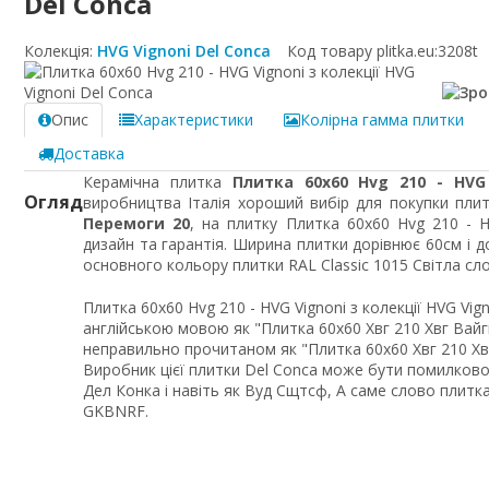
Del Conca
Колекція:
HVG Vignoni Del Conca
Код товару plitka.eu:
3208t
Опис
Характеристики
Колірна гамма плитки
Доставка
Керамічна плитка
Плитка 60x60 Hvg 210 - HVG 
Огляд
виробництва Італія хороший вибір для покупки плит
Перемоги 20
, на плитку Плитка 60x60 Hvg 210 - 
дизайн та гарантія. Ширина плитки дорівнює 60см і 
основного кольору плитки RAL Classic 1015 Світла сло
Плитка 60x60 Hvg 210 - HVG Vignoni з колекції HVG Vi
англійською мовою як "Плитка 60x60 Хвг 210 Хвг Вайгн
неправильно прочитаном як "Плитка 60x60 Хвг 210 Хвг В
Виробник цієї плитки Del Conca може бути помилково 
Дел Конка і навіть як Вуд Сщтсф, А саме слово плитка
GKBNRF.