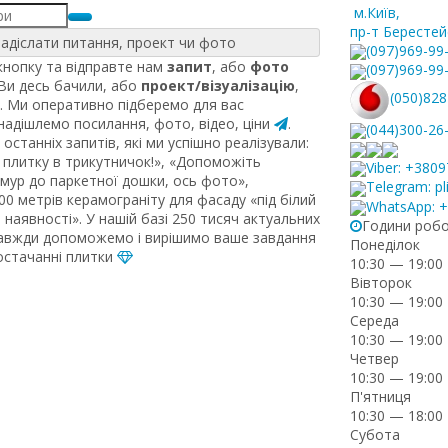
м.Київ
,
пр-т Берестей
адіслати питання, проект чи фото
(097)969-99
нопку та відправте нам
запит
, або
фото
(097)969-99
 Ви десь бачили, або
проект/візуалізацію
,
(050)828
. Ми оперативно підберемо для вас
 надішлемо посилання, фото, відео, ціни
.
(044)300-26
останніх запитів, які ми успішно реалізували:
плитку в трикутничок!», «Допоможіть
Viber: +380
рмур до паркетної дошки, ось фото»,
Telegram: pl
0 метрів керамограніту для фасаду «під білий
WhatsApp: 
наявності». У нашій базі 250 тисяч актуальних
Години роб
завжди допоможемо і вирішимо ваше завдання
Понеділок
постачанні плитки
10:30 — 19:00
Вівторок
10:30 — 19:00
Середа
10:30 — 19:00
Четвер
10:30 — 19:00
П'ятниця
10:30 — 18:00
Субота