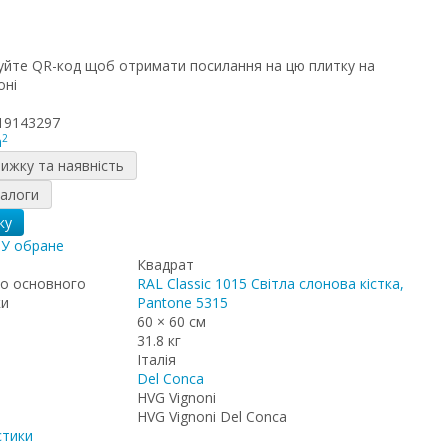
19143297
2
m
нижку та наявність
налоги
ку
я
У обране
Квадрат
о основного
RAL Classic 1015 Світла слонова кістка,
ки
Pantone 5315
60 × 60 см
31.8 кг
Італія
Del Conca
HVG Vignoni
HVG Vignoni Del Conca
стики