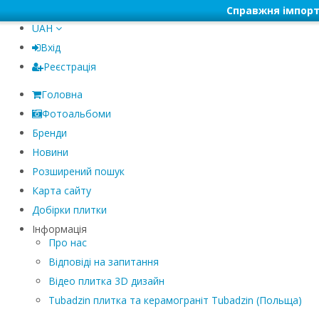
Справжня імпорт
UAH
Вхід
Реєстрація
Головна
Фотоальбоми
Бренди
Новини
Розширений пошук
Карта сайту
Добірки плитки
Інформація
Про нас
Відповіді на запитання
Відео плитка 3D дизайн
Tubadzin плитка та керамограніт Tubadzin (Польща)