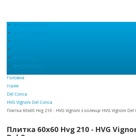
За рейтингом
За форматом
За декором
Сляби (великий формат)
Мармур
Суперціни!
Головна
Італія
Del Conca
HVG Vignoni Del Conca
Плитка 60x60 Hvg 210 - HVG Vignoni з колекції HVG Vignoni Del
Плитка 60x60 Hvg 210 - HVG Vignon