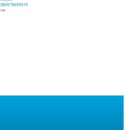
+380979699979
оти