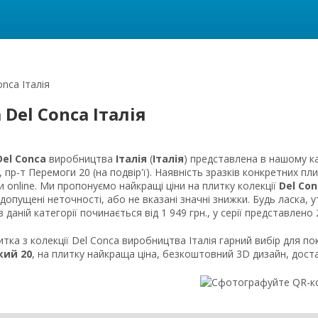
nca Італія
Del Conca Італія
Del Conca
виробництва
Італія
(
Італія
) представлена в нашому ка
 пр-т Перемоги 20 (на подвір'ї). Наявність зразків конкретних пл
 online. Ми пропонуємо найкращі ціни на плитку колекції
Del Con
опущені неточності, або не вказані значні знижки. Будь ласка, 
в даній категорії починається від 1 949 грн., у серії представлено 
тка з колекції Del Conca виробництва Італія гарний вибір для пок
кий 20
, на плитку найкраща ціна, безкоштовний 3D дизайн, доста