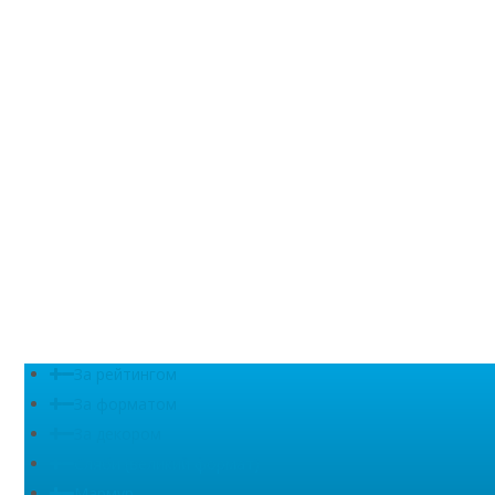
За рейтингом
За форматом
За декором
Сляби (великий формат)
Мармур