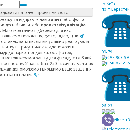
м.Київ
,
пр-т Берестей
адіслати питання, проект чи фото
нопку та відправте нам
запит
, або
фото
 Ви десь бачили, або
проект/візуалізацію
,
. Ми оперативно підберемо для вас
 надішлемо посилання, фото, відео, ціни
.
останніх запитів, які ми успішно реалізували:
плитку в трикутничок!», «Допоможіть
99-79
рмур до паркетної дошки, ось фото»,
(097)969-99
0 метрів керамограніту для фасаду «під білий
(050)828-97
наявності». У нашій базі 250 тисяч актуальних
завжди допоможемо і вирішимо ваше завдання
постачанні плитки
26-23
Viber: 
Telegram: pl