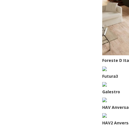
Foreste D Ita
Futura3
Galestro
HAV Anversa
HAV2 Anvers