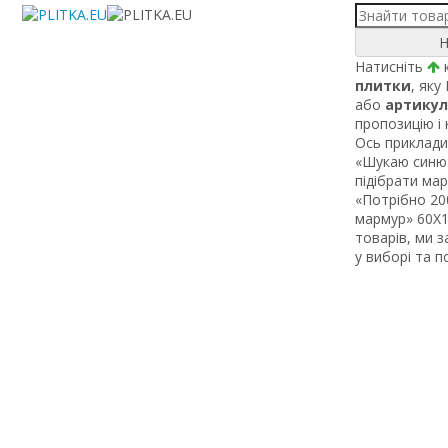
Н
Натисніть
к
плитки
, яку
або
артикул
пропозицію і
Ось приклади 
«Шукаю синю 
підібрати ма
«Потрібно 200
мармур» 60Х1 
товарів, ми 
у виборі та 