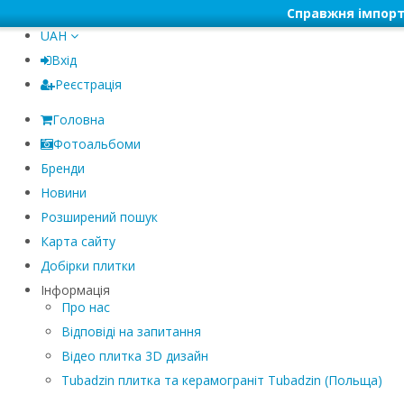
Справжня імпорт
UAH
Вхід
Реєстрація
Головна
Фотоальбоми
Бренди
Новини
Розширений пошук
Карта сайту
Добірки плитки
Інформація
Про нас
Відповіді на запитання
Відео плитка 3D дизайн
Tubadzin плитка та керамограніт Tubadzin (Польща)