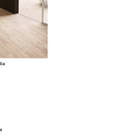
lia
a