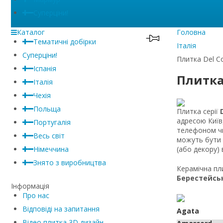
Суперціни!
Каталог
Головна
Тематичні добірки
Італія
Суперціни!
Плитка Del Co
Іспанія
Плитка 
Італія
Чехія
Польща
Плитка серії
адресою Київ,
Португалія
телефоном чи
Весь світ
можуть бути д
(або декору) 
Німеччина
Знято з виробництва
Керамічна пли
Берестейсь
Інформація
Про нас
Відповіді на запитання
Agata
Відео плитка 3D дизайн