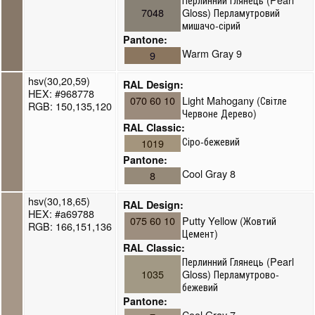
7048
Gloss) Перламутровий
мишачо-сірий
Pantone:
Warm Gray 9
9
hsv(30,20,59)
RAL Design:
HEX: #968778
070 60 10
Light Mahogany (Світле
RGB: 150,135,120
Червоне Дерево)
RAL Classic:
Сіро-бежевий
1019
Pantone:
Cool Gray 8
8
hsv(30,18,65)
RAL Design:
HEX: #a69788
075 60 10
Putty Yellow (Жовтий
RGB: 166,151,136
Цемент)
RAL Classic:
Перлинний Глянець (Pearl
1035
Gloss) Перламутрово-
бежевий
Pantone:
Cool Gray 7