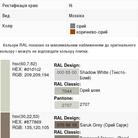
Ректифікація краю
Ні
Вид
Мозаїка
Колір
сірий
коричнево-сірий
Кольори RAL показані за максимальним наближенням до оригінального
кольору і можуть не відповідати кольору плитки.
hsv(60,7,82)
RAL Design:
HEX: #d1d1c2
000 85 00
Shadow White (Тіністо-
RGB: 209,209,194
Білий)
RAL Classic:
Сірий шовк
7044
Pantone:
2707
2707
hsv(30,22,53)
RAL Design:
HEX: #877869
070 50 10
Saruk Grey (Сірий Сарук)
RGB: 135,120,105
RAL Classic:
Перлинний Глянець (Pearl