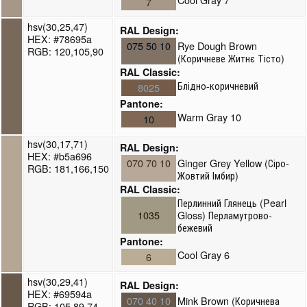
7
hsv(30,25,47)
RAL Design:
HEX: #78695a
075 50 10
Rye Dough Brown
RGB: 120,105,90
(Коричневе Житнє Тісто)
RAL Classic:
Блідно-коричневий
8025
Pantone:
Warm Gray 10
10
hsv(30,17,71)
RAL Design:
HEX: #b5a696
070 70 10
Ginger Grey Yellow (Сіро-
RGB: 181,166,150
Жовтий Імбир)
RAL Classic:
Перлинний Глянець (Pearl
1035
Gloss) Перламутрово-
бежевий
Pantone:
Cool Gray 6
6
hsv(30,29,41)
RAL Design:
HEX: #69594a
070 40 10
Mink Brown (Коричнева
RGB: 105,89,74