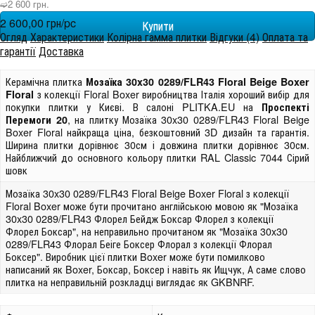
➫2 600 грн.
2 600,00 грн/pc
Огляд
Характеристики
Колірна гамма плитки
Відгуки (4)
Оплата та
гарантії
Доставка
Керамічна плитка
Мозаїка 30x30 0289/FLR43 Floral Beige Boxer
з колекції Floral Boxer виробництва Італія хороший вибір для
Floral
покупки плитки у Києві. В салоні PLITKA.EU на
Проспекті
, на плитку Мозаїка 30x30 0289/FLR43 Floral Beige
Перемоги 20
Boxer Floral найкраща ціна, безкоштовний 3D дизайн та гарантія.
Ширина плитки дорівнює 30см і довжина плитки дорівнює 30см.
Найближчий до основного кольору плитки RAL Classic 7044 Сірий
шовк
Мозаїка 30x30 0289/FLR43 Floral Beige Boxer Floral з колекції
Floral Boxer може бути прочитано англійською мовою як "Мозаїка
30x30 0289/FLR43 Флорел Бейдж Боксар Флорел з колекції
Флорел Боксар", на неправильно прочитаном як "Мозаїка 30x30
0289/FLR43 Флорал Беіге Боксер Флорал з колекції Флорал
Боксер". Виробник цієї плитки Boxer може бути помилково
написаний як Boxer, Боксар, Боксер і навіть як Ищчук, А саме слово
плитка на неправильній розкладці виглядає як GKBNRF.