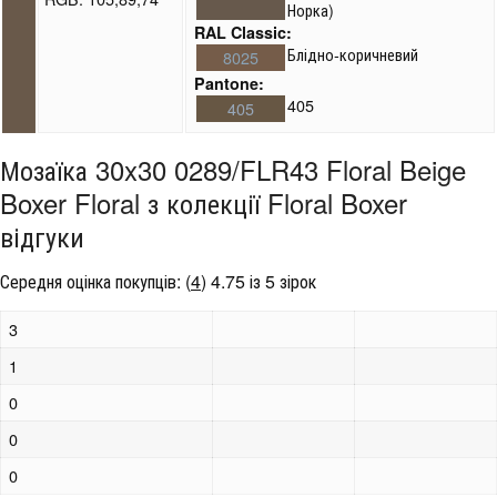
Норка)
RAL Classic:
Блідно-коричневий
8025
Pantone:
405
405
Мозаїка 30x30 0289/FLR43 Floral Beige
Boxer Floral з колекції Floral Boxer
відгуки
Середня оцінка покупців:
(
4
)
4.75 із 5 зірок
3
1
0
0
0