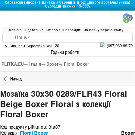
Справжня імпортна плитка з Європи від офіційного постачальника!
Сьогодні знижки 15-35%
Для більш детальної інформації перейдіть на повну версію сайту...
м.Київ
,
пр-т Берестейський, 20
(097)969-99-79
Години роботи
PLITKA.EU
→
Італія
→
Boxer
→
Floral Boxer
Назад
Мозаїка 30x30 0289/FLR43 Floral
Beige Boxer Floral з колекції
Floral Boxer
Код продукту plitka.eu:
3ta37
Колекція:
Floral Boxer
Boxer