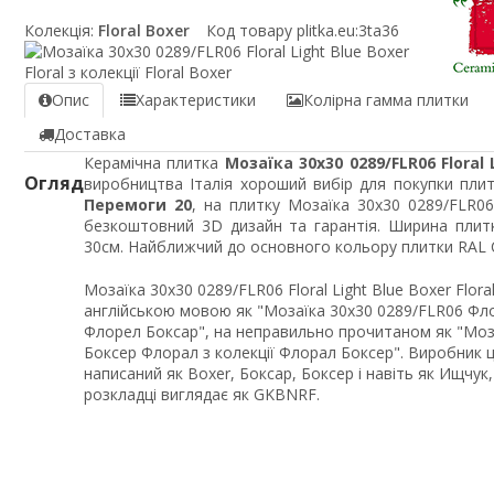
Колекція:
Floral Boxer
Код товару plitka.eu:
3ta36
Опис
Характеристики
Колірна гамма плитки
Доставка
Керамічна плитка
Мозаїка 30x30 0289/FLR06 Floral L
Огляд
виробництва Італія хороший вибір для покупки плит
Перемоги 20
, на плитку Мозаїка 30x30 0289/FLR06 
безкоштовний 3D дизайн та гарантія. Ширина плит
30см. Найближчий до основного кольору плитки RAL Cl
Мозаїка 30x30 0289/FLR06 Floral Light Blue Boxer Flora
англійською мовою як "Мозаїка 30x30 0289/FLR06 Фло
Флорел Боксар", на неправильно прочитаном як "Моза
Боксер Флорал з колекції Флорал Боксер". Виробник 
написаний як Boxer, Боксар, Боксер і навіть як Ищчук
розкладці виглядає як GKBNRF.