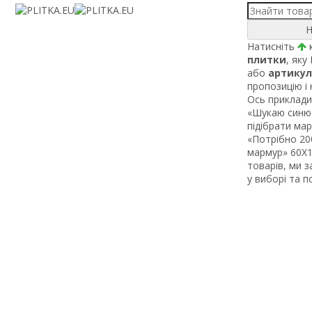
Н
Натисніть
к
плитки
, яку
або
артикул
пропозицію і
Ось приклади 
«Шукаю синю 
підібрати ма
«Потрібно 200
мармур» 60Х1 
товарів, ми 
у виборі та 