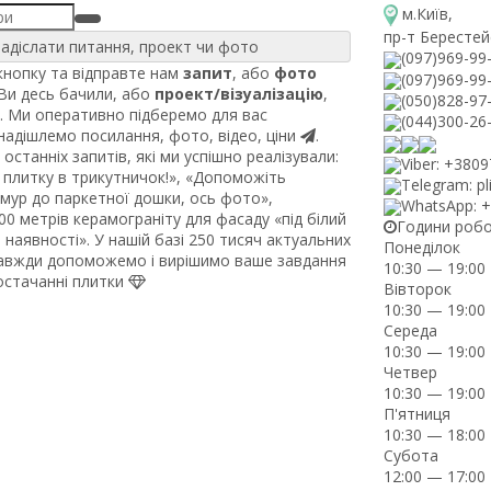
м.Київ
,
пр-т Берестей
адіслати питання, проект чи фото
(097)969-99
нопку та відправте нам
запит
, або
фото
(097)969-99
 Ви десь бачили, або
проект/візуалізацію
,
(050)828-97
. Ми оперативно підберемо для вас
(044)300-26
 надішлемо посилання, фото, відео, ціни
.
останніх запитів, які ми успішно реалізували:
Viber: +380
плитку в трикутничок!», «Допоможіть
Telegram: pl
рмур до паркетної дошки, ось фото»,
WhatsApp: 
0 метрів керамограніту для фасаду «під білий
Години роб
наявності». У нашій базі 250 тисяч актуальних
Понеділок
завжди допоможемо і вирішимо ваше завдання
10:30 — 19:00
постачанні плитки
Вівторок
10:30 — 19:00
Середа
10:30 — 19:00
Четвер
10:30 — 19:00
П'ятниця
10:30 — 18:00
Субота
12:00 — 17:00