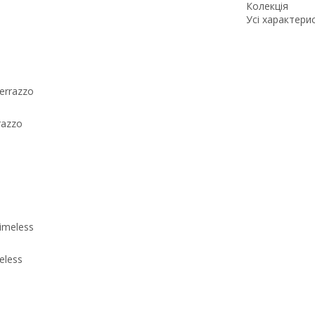
Колекція
Усі характери
razzo
eless