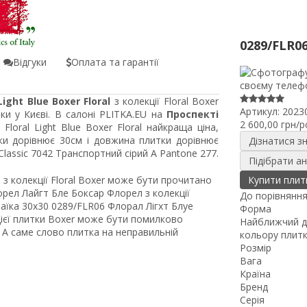
0289/FLR0
Відгуки
Оплата та гарантії
ight Blue Boxer Floral
з колекції Floral Boxer
Артикул:
2023
ки у Києві. В салоні PLITKA.EU на
Проспекті
2 600,00 грн/p
Floral Light Blue Boxer Floral найкраща ціна,
ки дорівнює 30см і довжина плитки дорівнює
Дізнатися з
assic 7042 Транспортний сірий A Pantone 277.
Підібрати а
l з колекції Floral Boxer може бути прочитано
Купити плит
рел Лайгт Бле Боксар Флорел з колекції
До порівнянн
їка 30x30 0289/FLR06 Флорал Лігхт Блуе
Форма
цієї плитки Boxer може бути помилково
Найближчий д
, А саме слово плитка на неправильній
кольору плит
Розмір
Вага
Країна
Бренд
Серія