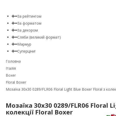
За рейтингом
За форматом
За декором
Сляби (великий формат)
Мармур
Суперціни!
Головна
Італія
Boxer
Floral Boxer
Мозаїка 30x30 0289/FLR06 Floral Light Blue Boxer Floral з колекц
Мозаїка 30x30 0289/FLR06 Floral Li
колекції Floral Boxer