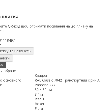
6 плитка
01118497
c
нижку та наявність
налоги
ку
я
У обране
Квадрат
о основного
RAL Classic 7042 Транспортний сірий A,
ки
Pantone 277
30 × 30 см
8.4 кг
Італія
Boxer
Floral