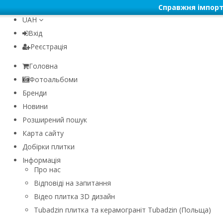
Справжня імпорт
UAH
Вхід
Реєстрація
Головна
Фотоальбоми
Бренди
Новини
Розширений пошук
Карта сайту
Добірки плитки
Інформація
Про нас
Відповіді на запитання
Відео плитка 3D дизайн
Tubadzin плитка та керамограніт Tubadzin (Польща)