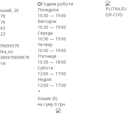
Години роботи
Понеділок
ський, 20
10:30 — 19:00
-79
Вівторок
-79
10:30 — 19:00
-63
Середа
-23
10:30 — 19:00
Четвер
979699979
10:30 — 19:00
itka_eu
П'ятниця
+380979699979
10:30 — 18:00
оти
Субота
12:00 — 17:00
Неділя
12:00 — 17:00
×
Кошик (
0
)
на суму
0 грн.