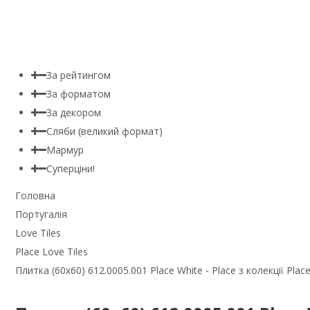
За рейтингом
За форматом
За декором
Сляби (великий формат)
Мармур
Суперціни!
Головна
Португалія
Love Tiles
Place Love Tiles
Плитка (60x60) 612.0005.001 Place White - Place з колекції Place