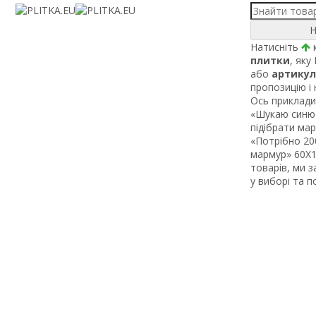
Н
Натисніть
к
плитки
, яку
або
артикул
пропозицію і
Ось приклади 
«Шукаю синю 
підібрати ма
«Потрібно 200
мармур» 60Х1 
товарів, ми 
у виборі та 