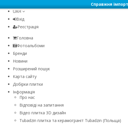
Справжня імпорт
UAH
Вхід
Реєстрація
Головна
Фотоальбоми
Бренди
Новини
Розширений пошук
Карта сайту
Добірки плитки
Інформація
Про нас
Відповіді на запитання
Відео плитка 3D дизайн
Tubadzin плитка та керамограніт Tubadzin (Польща)