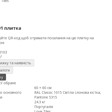
01 плитка
8103
2
m
нижку та наявність
налоги
ку
я
У обране
60 × 60 см
о основного
RAL Classic 1015 Світла слонова кістка,
ки
Pantone 5315
24.3 кг
Португалія
Love Tiles