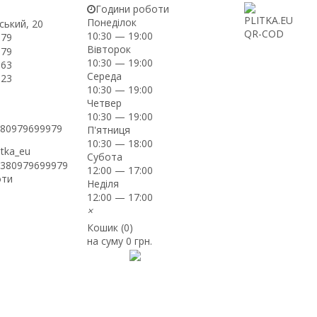
Години роботи
Понеділок
ський, 20
10:30 — 19:00
-79
Вівторок
-79
10:30 — 19:00
-63
Середа
-23
10:30 — 19:00
Четвер
10:30 — 19:00
+380979699979
П'ятниця
10:30 — 18:00
itka_eu
Субота
+380979699979
12:00 — 17:00
оти
Неділя
12:00 — 17:00
×
Кошик (
0
)
на суму
0 грн.