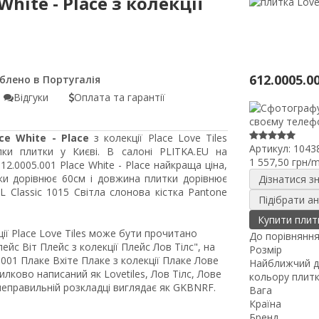
White - Place з колекції
612.0005.0
Відгуки
Оплата та гарантії
ace White - Place
з колекції Place Love Tiles
Артикул:
1043
ки плитки у Києві. В салоні PLITKA.EU на
1 557,50 грн/
12.0005.001 Place White - Place найкраща ціна,
ки дорівнює 60см і довжина плитки дорівнює
Дізнатися з
 Classic 1015 Світла слонова кістка Pantone
Підібрати а
Купити плит
кції Place Love Tiles може бути прочитано
До порівнянн
ейс Віт Плейс з колекції Плейс Лов Тілс", на
Розмір
001 Плаке Вхіте Плаке з колекції Плаке Лове
Найближчий д
илково написаний як Lovetiles, Лов Тілс, Лове
кольору плит
 неправильній розкладці виглядає як GKBNRF.
Вага
Країна
Бренд