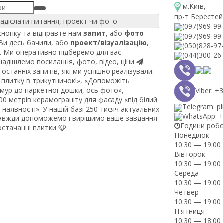
м.Київ
,
пр-т Берестей
адіслати питання, проект чи фото
(097)969-99
нопку та відправте нам
запит
, або
фото
(097)969-99
 Ви десь бачили, або
проект/візуалізацію
,
(050)828-97
. Ми оперативно підберемо для вас
(044)300-26
 надішлемо посилання, фото, відео, ціни
.
останніх запитів, які ми успішно реалізували:
плитку в трикутничок!», «Допоможіть
рмур до паркетної дошки, ось фото»,
Viber: 
0 метрів керамограніту для фасаду «під білий
Telegram: pl
наявності». У нашій базі 250 тисяч актуальних
WhatsApp: 
завжди допоможемо і вирішимо ваше завдання
Години роб
постачанні плитки
Понеділок
10:30 — 19:00
Вівторок
10:30 — 19:00
Середа
10:30 — 19:00
Четвер
10:30 — 19:00
П'ятниця
10:30 — 18:00