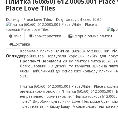
Плитка (60x60) 612.0005.001 Place 
Place Love Tiles
Колекція:
Place Love Tiles
Код товару plitka.eu:
16zt6
Опис
Характеристики
Колірна гамма плитки
Доставка
Керамічна плитка
Плитка (60x60) 612.0005.001 Pl
Огляд
виробництва Португалія хороший вибір для покуп
Проспекті Перемоги 20
, на плитку Плитка (60x60) 6
безкоштовний 3D дизайн та гарантія. Ширина плит
60см. Найближчий до основного кольору плитки RAL
5315.
Плитка (60x60) 612.0005.001 PlaceWhite - Place з коле
англійською мовою як "Плитка (60x60) 612.0005.001 Пл
неправильно прочитаном як "Плитка (60x60) 612.0005.
Тілес". Виробник цієї плитки Love Tiles може бути пом
Тілес і навіть як Дщму Ешдуі, А саме слово плитка на