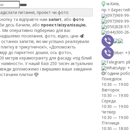
м.Київ
,
пр-т Берестей
адіслати питання, проект чи фото
(097)969-99
нопку та відправте нам
запит
, або
фото
(097)969-99
 Ви десь бачили, або
проект/візуалізацію
,
(050)828-97
. Ми оперативно підберемо для вас
(044)300-26
 надішлемо посилання, фото, відео, ціни
.
останніх запитів, які ми успішно реалізували:
плитку в трикутничок!», «Допоможіть
рмур до паркетної дошки, ось фото»,
Viber: 
0 метрів керамограніту для фасаду «під білий
Telegram: pl
наявності». У нашій базі 250 тисяч актуальних
WhatsApp: 
завжди допоможемо і вирішимо ваше завдання
Години роб
постачанні плитки
Понеділок
10:30 — 19:00
Вівторок
10:30 — 19:00
Середа
10:30 — 19:00
Четвер
10:30 — 19:00
П'ятниця
10:30 — 18:00