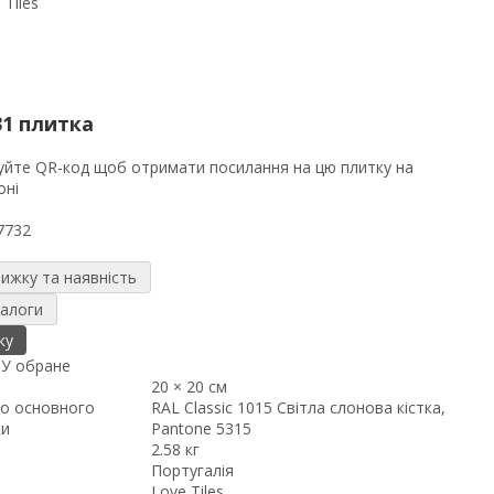
31 плитка
7732
нижку та наявність
налоги
ку
я
У обране
20 × 20 см
о основного
RAL Classic 1015 Світла слонова кістка,
ки
Pantone 5315
2.58 кг
Португалія
Love Tiles