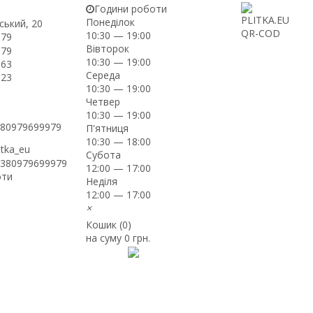
Години роботи
Понеділок
ський, 20
10:30 — 19:00
-79
Вівторок
-79
10:30 — 19:00
-63
Середа
-23
10:30 — 19:00
Четвер
10:30 — 19:00
+380979699979
П'ятниця
10:30 — 18:00
itka_eu
Субота
+380979699979
12:00 — 17:00
оти
Неділя
12:00 — 17:00
×
Кошик (
0
)
на суму
0 грн.