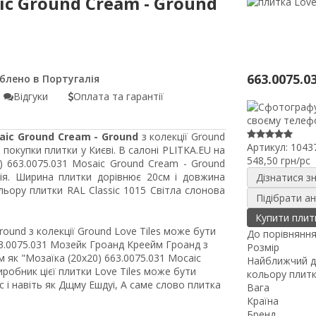
ic Ground Cream - Ground
663.0075.0
Відгуки
Оплата та гарантії
saic Ground Cream - Ground
з колекції Ground
Артикул:
1043
покупки плитки у Києві. В салоні PLITKA.EU на
548,50 грн/pc
0) 663.0075.031 Mosaic Ground Cream - Ground
ія. Ширина плитки дорівнює 20см і довжина
Дізнатися з
ьору плитки RAL Classic 1015 Світла слонова
Підібрати а
Купити плит
round з колекції Ground Love Tiles може бути
До порівнянн
3.0075.031 Мозейк Гроанд Креейм Гроанд з
Розмір
 як "Мозаїка (20x20) 663.0075.031 Мосаіс
Найближчий д
иробник цієї плитки Love Tiles може бути
кольору плит
с і навіть як Дщму Ешдуі, А саме слово плитка
Вага
Країна
Бренд