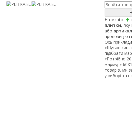
Н
Натисніть
к
плитки
, яку
або
артикул
пропозицію і
Ось приклади 
«Шукаю синю 
підібрати ма
«Потрібно 200
мармур» 60Х1 
товарів, ми 
у виборі та 