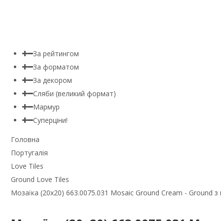
За рейтингом
За форматом
За декором
Сляби (великий формат)
Мармур
Суперціни!
Головна
Португалія
Love Tiles
Ground Love Tiles
Мозаїка (20x20) 663.0075.031 Mosaic Ground Cream - Ground з к