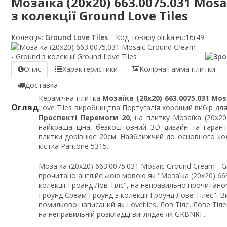
Мозаїка (20x20) 663.0075.031 Mosa
з колекції Ground Love Tiles
Колекція:
Ground Love Tiles
Код товару plitka.eu:
16r49
Опис
Характеристики
Колірна гамма плитки
Доставка
Керамічна плитка
Мозаїка (20x20) 663.0075.031 Mo
Огляд
Love Tiles виробництва Португалія хороший вибір для 
Проспекті Перемоги 20
, на плитку Мозаїка (20x2
найкраща ціна, безкоштовний 3D дизайн та гарант
плитки дорівнює 20см. Найближчий до основного кол
кістка Pantone 5315.
Мозаїка (20x20) 663.0075.031 Mosaic Ground Cream - G
прочитано англійською мовою як "Мозаїка (20x20) 66
колекції Гроанд Лов Тілс", на неправильно прочитаном
Гроунд Среам Гроунд з колекції Гроунд Лове Тілес". В
помилково написаний як Lovetiles, Лов Тілс, Лове Тіле
на неправильній розкладці виглядає як GKBNRF.