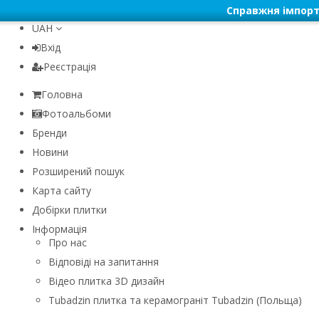
Справжня імпорт
UAH
Вхід
Реєстрація
Головна
Фотоальбоми
Бренди
Новини
Розширений пошук
Карта сайту
Добірки плитки
Інформація
Про нас
Відповіді на запитання
Відео плитка 3D дизайн
Tubadzin плитка та керамограніт Tubadzin (Польща)