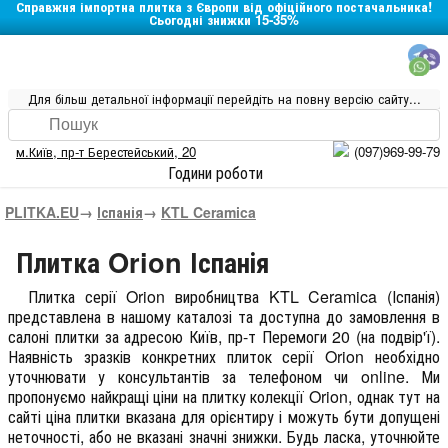
Справжня імпортна плитка з Європи від офіційного постачальника!
Сьогодні знижки 15-35%
Для більш детальної інформації перейдіть на повну версію сайту...
м.Київ
,
пр-т Берестейський, 20
(097)969-99-79
Години роботи
PLITKA.EU
→
Іспанія
→
KTL Ceramica
Плитка Orion Іспанія
Плитка серії
Orion
виробництва
KTL Ceramica
(
Іспанія
)
представлена в нашому каталозі та доступна до замовлення в
салоні плитки за адресою Київ, пр-т Перемоги 20 (на подвір'ї).
Наявність зразків конкретних плиток серії Orion необхідно
уточнювати у консультантів за телефоном чи online. Ми
пропонуємо найкращі ціни на плитку колекції
Orion
, однак тут на
сайті ціна плитки вказана для орієнтиру і можуть бути допущені
неточності, або не вказані значні знижки. Будь ласка, уточнюйте