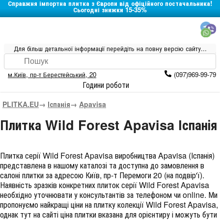
Справжня імпортна плитка з Європи від офіційного постачальника!
Сьогодні знижки 15-35%
Для більш детальної інформації перейдіть на повну версію сайту...
м.Київ
,
пр-т Берестейський, 20
(097)969-99-79
Години роботи
PLITKA.EU
→
Іспанія
→
Apavisa
Плитка Wild Forest Apavisa Іспанія
Плитка серії
Wild Forest Apavisa
виробництва
Apavisa
(
Іспанія
)
представлена в нашому каталозі та доступна до замовлення в
салоні плитки за адресою Київ, пр-т Перемоги 20 (на подвір'ї).
Наявність зразків конкретних плиток серії Wild Forest Apavisa
необхідно уточнювати у консультантів за телефоном чи online. Ми
пропонуємо найкращі ціни на плитку колекції
Wild Forest Apavisa
,
однак тут на сайті ціна плитки вказана для орієнтиру і можуть бути