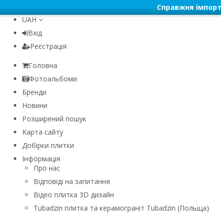
Справжня імпорт
UAH
Вхід
Реєстрація
Головна
Фотоальбоми
Бренди
Новини
Розширений пошук
Карта сайту
Добірки плитки
Інформація
Про нас
Відповіді на запитання
Відео плитка 3D дизайн
Tubadzin плитка та керамограніт Tubadzin (Польща)