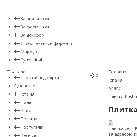
За рейтингом
За форматом
За декором
Сляби (великий формат)
Мармур
Суперціни!
Каталог
Головна
Тематичні добірки
Іспанія
Суперціни!
Aparici
Іспанія
Плитка Pashmi
Італія
Плитка 
Чехія
Польща
Португалія
Плитка серії
за адресою Ки
Весь світ