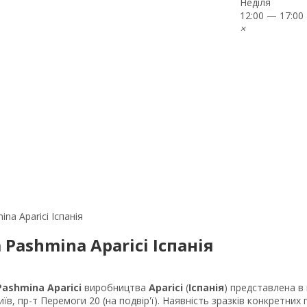
Неділя
12:00 — 17:00
×
na Aparici Іспанія
Pashmina Aparici Іспанія
Pashmina Aparici
виробництва
Aparici
(
Іспанія
) представлена в
їв, пр-т Перемоги 20 (на подвір'ї). Наявність зразків конкретних