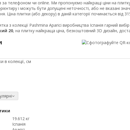
в за телефоном чи online. Ми пропонуємо найкращі ціни на плитку
рієнтиру і можуть бути допущені неточності, або не вказані знач
я. Ціна плитки (або декору) в даній категорії починається від 315
тка з колекції Pashmina Aparici виробництва Іспанія гарний вибір
кий 20
, на плитку найкраща ціна, безкоштовний 3D дизайн, доста
и
и в колекції, см
улярні
тики
19.612 кг
Іспанія
Aparici