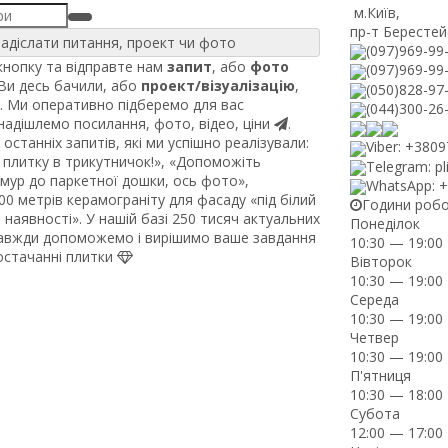
м.Київ
,
пр-т Берестей
адіслати питання, проект чи фото
(097)969-99
нопку та відправте нам
запит
, або
фото
(097)969-99
 Ви десь бачили, або
проект/візуалізацію
,
(050)828-97
. Ми оперативно підберемо для вас
(044)300-26
 надішлемо посилання, фото, відео, ціни
.
останніх запитів, які ми успішно реалізували:
Viber: +380
плитку в трикутничок!», «Допоможіть
Telegram: pl
рмур до паркетної дошки, ось фото»,
WhatsApp: 
0 метрів керамограніту для фасаду «під білий
Години роб
наявності». У нашій базі 250 тисяч актуальних
Понеділок
завжди допоможемо і вирішимо ваше завдання
10:30 — 19:00
постачанні плитки
Вівторок
10:30 — 19:00
Середа
10:30 — 19:00
Четвер
10:30 — 19:00
П'ятниця
10:30 — 18:00
Субота
12:00 — 17:00