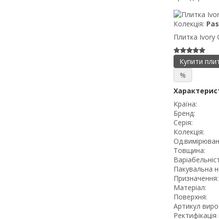
Колекція:
Pas
Плитка Ivory 
Купити пли
%
Характерис
Країна:
Бренд:
Серія:
Колекція:
Од.вимірюван
Товщина:
Варіабельніст
Пакувальна н
Призначення:
Матеріал:
Поверхня:
Артикул виро
Ректифікація 