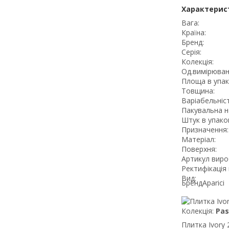
Характерис
Вага:
Країна:
Бренд:
Серія:
Колекція:
Од.вимірюван
Площа в упак
Товщина:
Варіабельніст
Пакувальна н
Штук в упаков
Призначення:
Матеріал:
Поверхня:
Артикул виро
Ректифікація 
Вид:
Бренд
Aparici
Колекція:
Pas
Плитка Ivory 