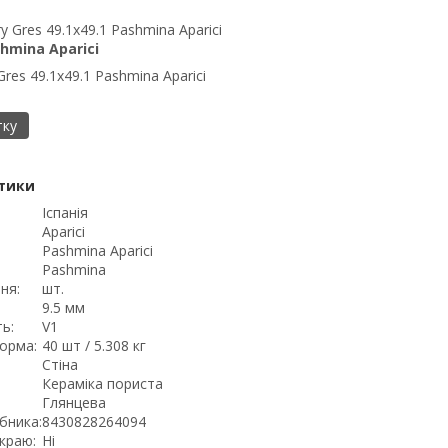
hmina Aparici
Gres 49.1x49.1 Pashmina Aparici
тку
тики
Іспанія
Aparici
Pashmina Aparici
Pashmina
ня:
шт.
9.5 мм
ь:
V1
орма:
40 шт / 5.308 кг
Стіна
Кераміка пориста
Глянцева
бника:
8430828264094
краю:
Ні