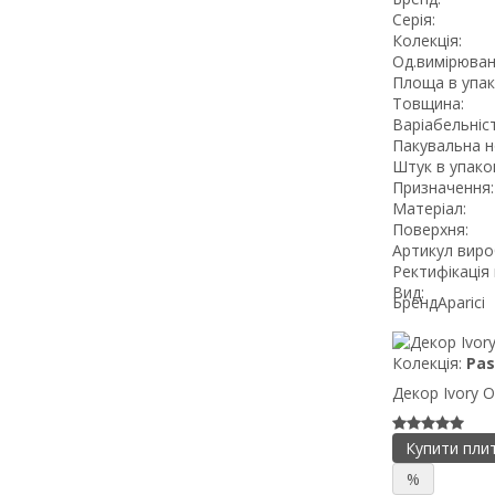
Серія:
Колекція:
Од.вимірюван
Площа в упак
Товщина:
Варіабельніст
Пакувальна н
Штук в упаков
Призначення:
Матеріал:
Поверхня:
Артикул виро
Ректифікація 
Вид:
Бренд
Aparici
Колекція:
Pas
Декор Ivory O
Купити пли
%