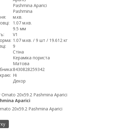
Pashmina Aparici
Pashmina
ня:
м.кв.
овці:
1.07 м.кв.
9.5 мм
ь:
V1
орма:
1.07 м.кв. / 9 шт / 19.612 кг
ці:
9
Стіна
Кераміка пориста
Матова
бника:
8430828259342
краю:
Ні
Декор
hmina Aparici
rnato 20x59.2 Pashmina Aparici
тку