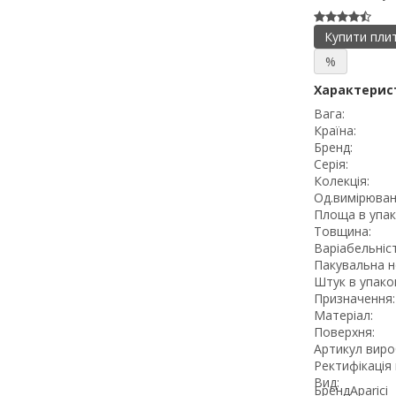
Купити пли
%
Характерис
Вага:
Країна:
Бренд:
Серія:
Колекція:
Од.вимірюван
Площа в упак
Товщина:
Варіабельніст
Пакувальна н
Штук в упаков
Призначення:
Матеріал:
Поверхня:
Артикул виро
Ректифікація 
Вид:
Бренд
Aparici