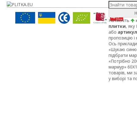
Н
Натисніть
к
плитки
, яку
або
артикул
пропозицію і
Ось приклади 
«Шукаю синю 
підібрати ма
«Потрібно 200
мармур» 60Х1 
товарів, ми 
у виборі та 