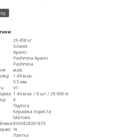
тку
тики
29.458 кг
Іспанія
Aparici
Pashmina Aparici
Pashmina
ня:
м.кв.
овці:
1.44 м.кв.
9.5 мм
ь:
V1
орма:
1.44 м.кв. / 6 шт / 29.458 кг
ці:
6
Підлога
Кераміка пориста
Матова
бника:
8430828261673
краю:
Ні
Плитка