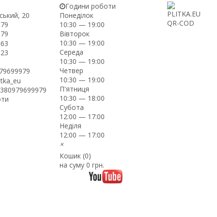
Години роботи
ський, 20
Понеділок
-79
10:30 — 19:00
Вівторок
-79
10:30 — 19:00
-63
Середа
-23
10:30 — 19:00
Четвер
979699979
10:30 — 19:00
itka_eu
П'ятниця
+380979699979
10:30 — 18:00
оти
Субота
12:00 — 17:00
Неділя
12:00 — 17:00
×
Кошик (
0
)
на суму
0 грн.