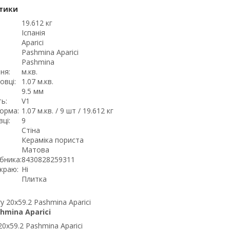
тики
19.612 кг
Іспанія
Aparici
Pashmina Aparici
Pashmina
ня:
м.кв.
овці:
1.07 м.кв.
9.5 мм
ь:
V1
орма:
1.07 м.кв. / 9 шт / 19.612 кг
ці:
9
Стіна
Кераміка пориста
Матова
бника:
8430828259311
краю:
Ні
Плитка
hmina Aparici
20x59.2 Pashmina Aparici