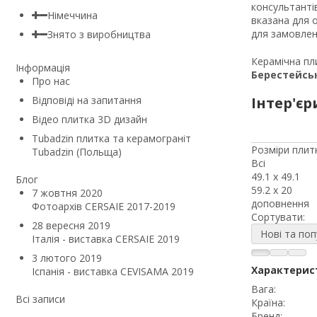
консультанті
Німеччина
вказана для о
для замовленн
Знято з виробництва
Керамічна пли
Інформація
Берестейсь
Про нас
Відповіді на запитання
Інтер'єр
Відео плитка 3D дизайн
Tubadzin плитка та керамограніт
Розміри плитк
Tubadzin (Польща)
Всі
49.1 x 49.1
Блог
59.2 x 20
7 жовтня 2020
доповнення
Фотоархів CERSAIE 2017-2019
Сортувати:
28 вересня 2019
Нові та поп
Італія - виставка CERSAIE 2019
3 лютого 2019
Характерис
Іспанія - виставка CEVISAMA 2019
Вага:
Всі записи
Країна:
Бренд: