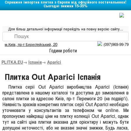
Справжня імпортна плитка з Європи від офіційного постачальника!
Сьогодні знижки 15-35%
Для більш детальної інформації перейдіть на повну версію сайту...
м.Київ
,
пр-т Берестейський, 20
(097)969-99-79
Години роботи
PLITKA.EU
→
Іспанія
→
Aparici
Плитка Out Aparici Іспанія
Плитка серії
Out Aparici
виробництва
Aparici
(
Іспанія
)
представлена в нашому каталозі та доступна до замовлення в
салоні плитки за адресою Київ, пр-т Перемоги 20 (на подвір'ї).
Наявність зразків конкретних плиток серії Out Aparici необхідно
уточнювати у консультантів за телефоном чи online. Ми
пропонуємо найкращі ціни на плитку колекції
Out Aparici
, однак
тут на сайті ціна плитки вказана для орієнтиру і можуть бути
допущені неточності, або не вказані значні знижки. Будь ласка,