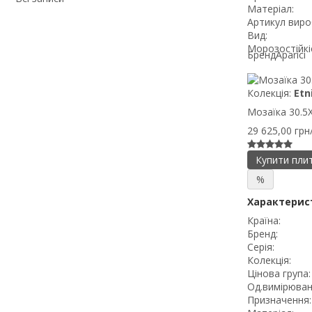
Матеріал:
Артикул виро
Вид:
Морозостійкі
Бренд
Aparici
Колекція:
Etn
Мозаїка 30.5X3
29 625,00 гр
Купити пли
%
Характерис
Країна:
Бренд:
Серія:
Колекція:
Цінова група:
Од.вимірюван
Призначення: