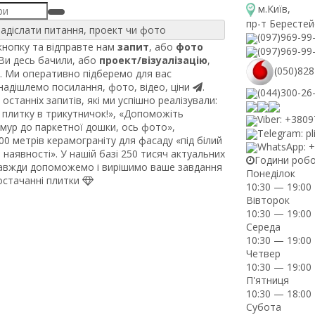
м.Київ
,
пр-т Берестей
адіслати питання, проект чи фото
(097)969-99
нопку та відправте нам
запит
, або
фото
(097)969-99
 Ви десь бачили, або
проект/візуалізацію
,
(050)828
. Ми оперативно підберемо для вас
 надішлемо посилання, фото, відео, ціни
.
(044)300-26
останніх запитів, які ми успішно реалізували:
плитку в трикутничок!», «Допоможіть
Viber: +380
рмур до паркетної дошки, ось фото»,
Telegram: pl
0 метрів керамограніту для фасаду «під білий
WhatsApp: 
наявності». У нашій базі 250 тисяч актуальних
Години роб
завжди допоможемо і вирішимо ваше завдання
Понеділок
постачанні плитки
10:30 — 19:00
Вівторок
10:30 — 19:00
Середа
10:30 — 19:00
Четвер
10:30 — 19:00
П'ятниця
10:30 — 18:00
Субота