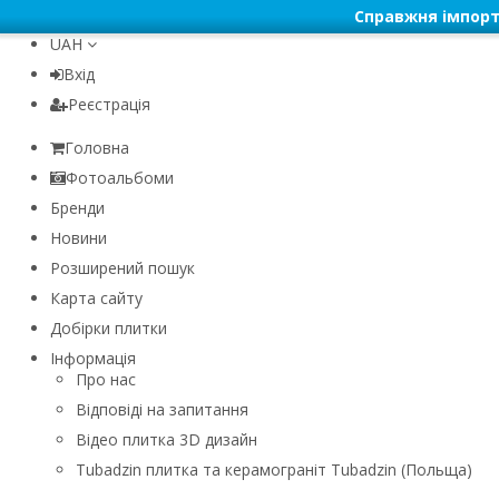
Справжня імпорт
UAH
Вхід
Реєстрація
Головна
Фотоальбоми
Бренди
Новини
Розширений пошук
Карта сайту
Добірки плитки
Інформація
Про нас
Відповіді на запитання
Відео плитка 3D дизайн
Tubadzin плитка та керамограніт Tubadzin (Польща)