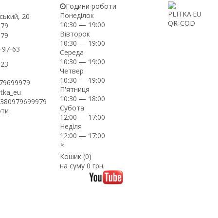
Години роботи
Понеділок
ський, 20
10:30 — 19:00
-79
Вівторок
-79
10:30 — 19:00
-97-63
Середа
10:30 — 19:00
-23
Четвер
10:30 — 19:00
979699979
П'ятниця
itka_eu
10:30 — 18:00
+380979699979
Субота
оти
12:00 — 17:00
Неділя
12:00 — 17:00
×
Кошик (
0
)
на суму
0 грн.