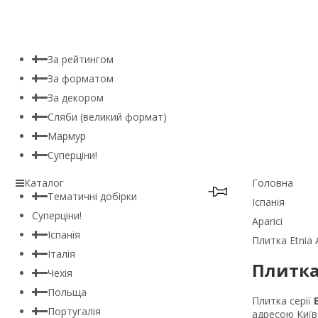
За рейтингом
За форматом
За декором
Сляби (великий формат)
Мармур
Суперціни!
Каталог
Головна
Тематичні добірки
Іспанія
Суперціни!
Aparici
Іспанія
Плитка Etnia A
Італія
Плитка 
Чехія
Польща
Плитка серії
Португалія
адресою Київ,