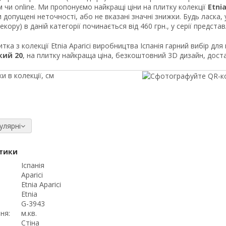
 чи online. Ми пропонуємо найкращі ціни на плитку колекції
Etnia
 допущені неточності, або не вказані значні знижки. Будь ласка, 
екору) в даній категорії починається від 460 грн., у серії предста
тка з колекції Etnia Aparici виробництва Іспанія гарний вибір для
кий 20
, на плитку найкраща ціна, безкоштовний 3D дизайн, доста
и в колекції, см
улярні
тики
Іспанія
Aparici
Etnia Aparici
Etnia
G-3943
ня:
м.кв.
Стіна