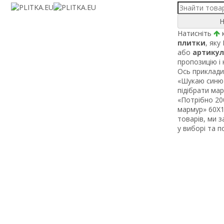
Н
Натисніть
к
плитки
, яку
або
артикул
пропозицію і
Ось приклади 
«Шукаю синю 
підібрати ма
«Потрібно 200
мармур» 60Х1 
товарів, ми 
у виборі та 