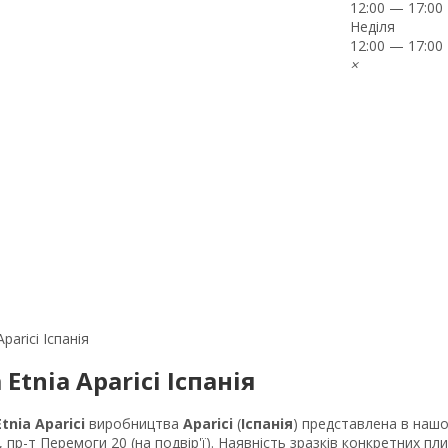
12:00 — 17:00
Неділя
12:00 — 17:00
×
parici Іспанія
Etnia Aparici Іспанія
Etnia Aparici
виробництва
Aparici
(
Іспанія
) представлена в нашо
 пр-т Перемоги 20 (на подвір'ї). Наявність зразків конкретних пли