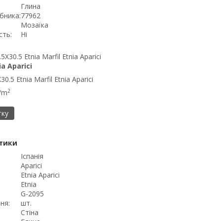
Глина
бника:
77962
Мозаїка
сть:
Ні
ia Aparici
0.5 Etnia Marfil Etnia Aparici
2
н/m
тку
тики
Іспанія
Aparici
Etnia Aparici
Etnia
G-2095
ня:
шт.
Стіна