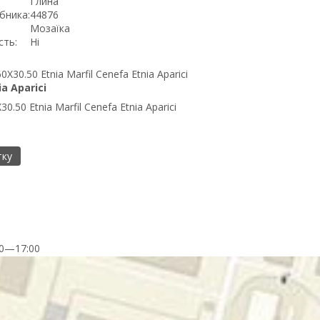
Глина
бника:
44876
Мозаїка
сть:
Ні
ia Aparici
0.50 Etnia Marfil Cenefa Etnia Aparici
т
тку
00—17:00