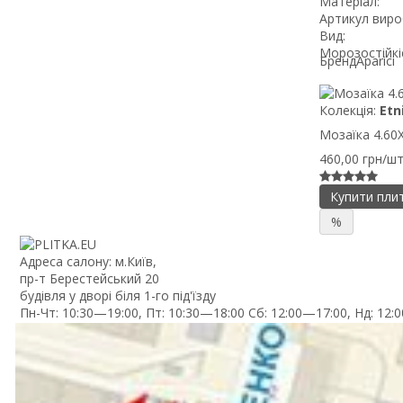
Матеріал:
Артикул виро
Вид:
Морозостійкі
Бренд
Aparici
Колекція:
Etn
Мозаїка 4.60X3
460,00 грн/ш
Купити пли
%
Адреса салону: м.Київ,
пр-т Берестейський 20
будівля у дворі біля 1-го під'їзду
Пн-Чт: 10:30—19:00, Пт: 10:30—18:00 Сб: 12:00—17:00, Нд: 12: