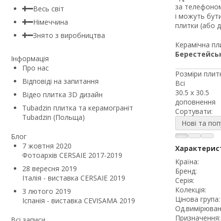
за телефоном
Весь світ
і можуть бути
Німеччина
плитки (або д
Знято з виробництва
Керамічна пли
Берестейсь
Інформація
Про нас
Розміри плитк
Відповіді на запитання
Всі
30.5 x 30.5
Відео плитка 3D дизайн
доповнення
Tubadzin плитка та керамограніт
Сортувати:
Tubadzin (Польща)
Нові та поп
Блог
7 жовтня 2020
Характерис
Фотоархів CERSAIE 2017-2019
Країна:
28 вересня 2019
Бренд:
Італія - виставка CERSAIE 2019
Серія:
Колекція:
3 лютого 2019
Цінова група:
Іспанія - виставка CEVISAMA 2019
Од.вимірюван
Призначення:
Всі записи