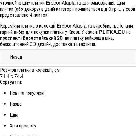
уточнюйте ціну плитки Erebor Alaplana для замовлення. Ціна
плитки (або декору) в даній категорії починається від 0 грн., у серії
представлено 4 плиток.
Керамічна плитка з колекції Erebor Alaplana виробництва Іспанія
гарний вибір для покупки плитки у Києві. У салоні
PLITKA.EU
на
проспекті Берестейський 20
, на плитку найкраща ціна,
безкоштовний 3D дизайн, доставка та гарантія.
Назад
Розміри плитки в колекції, см
74.4 x 74.4
Сортувати:
Нові та популярні
Назва
Ціна
Хіти продажу