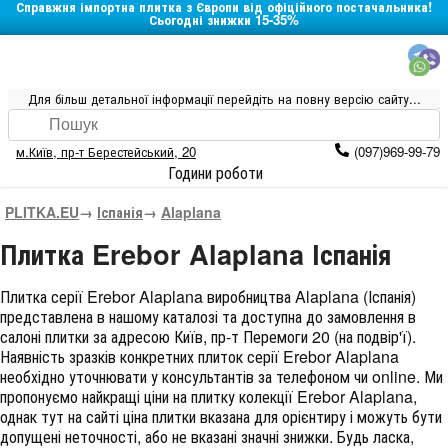
Справжня імпортна плитка з Європи від офіційного постачальника!
Сьогодні знижки 15-35%
Для більш детальної інформації перейдіть на повну версію сайту...
м.Київ
,
пр-т Берестейський, 20
(097)969-99-79
Години роботи
PLITKA.EU
→
Іспанія
→
Alaplana
Плитка Erebor Alaplana Іспанія
Плитка серії
Erebor Alaplana
виробництва
Alaplana
(
Іспанія
)
представлена в нашому каталозі та доступна до замовлення в
салоні плитки за адресою Київ, пр-т Перемоги 20 (на подвір'ї).
Наявність зразків конкретних плиток серії Erebor Alaplana
необхідно уточнювати у консультантів за телефоном чи online. Ми
пропонуємо найкращі ціни на плитку колекції
Erebor Alaplana
,
однак тут на сайті ціна плитки вказана для орієнтиру і можуть бути
допущені неточності, або не вказані значні знижки. Будь ласка,