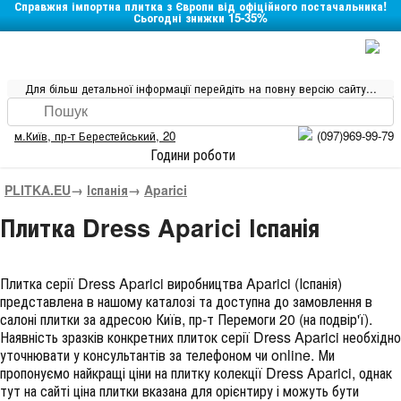
Справжня імпортна плитка з Європи від офіційного постачальника!
Сьогодні знижки 15-35%
Для більш детальної інформації перейдіть на повну версію сайту...
м.Київ
,
пр-т Берестейський, 20
(097)969-99-79
Години роботи
PLITKA.EU
→
Іспанія
→
Aparici
Плитка Dress Aparici Іспанія
Плитка серії
Dress Aparici
виробництва
Aparici
(
Іспанія
)
представлена в нашому каталозі та доступна до замовлення в
салоні плитки за адресою Київ, пр-т Перемоги 20 (на подвір'ї).
Наявність зразків конкретних плиток серії Dress Aparici необхідно
уточнювати у консультантів за телефоном чи online. Ми
пропонуємо найкращі ціни на плитку колекції
Dress Aparici
, однак
тут на сайті ціна плитки вказана для орієнтиру і можуть бути