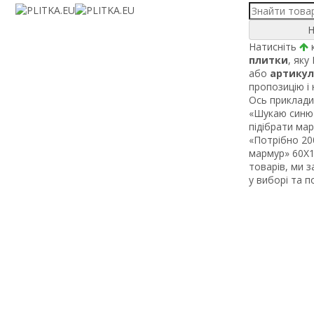
Н
Натисніть
к
плитки
, яку
або
артикул
пропозицію і
Ось приклади 
«Шукаю синю 
підібрати ма
«Потрібно 200
мармур» 60Х1 
товарів, ми 
у виборі та 