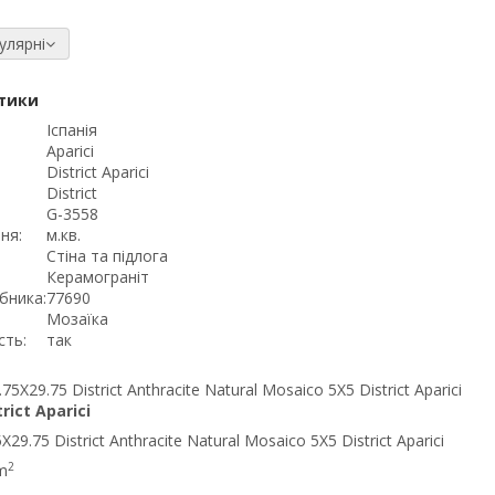
улярні
тики
Іспанія
Aparici
District Aparici
District
G-3558
ня:
м.кв.
Стіна та підлога
Керамограніт
бника:
77690
Мозаїка
сть:
так
trict Aparici
29.75 District Anthracite Natural Mosaico 5X5 District Aparici
2
m