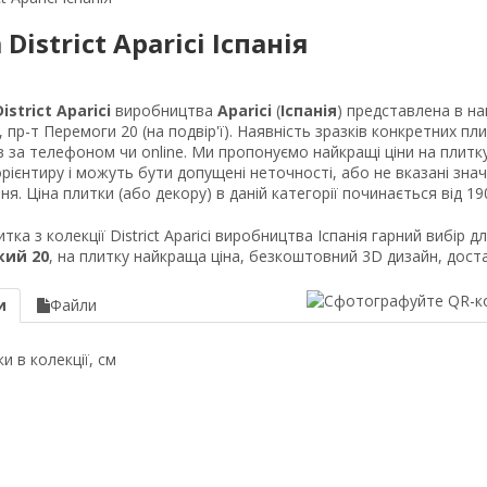
District Aparici Іспанія
District Aparici
виробництва
Aparici
(
Іспанія
) представлена в на
 пр-т Перемоги 20 (на подвір'ї). Наявність зразків конкретних плит
в за телефоном чи online. Ми пропонуємо найкращі ціни на плитку
рієнтиру і можуть бути допущені неточності, або не вказані значні
я. Ціна плитки (або декору) в даній категорії починається від 190
тка з колекції District Aparici виробництва Іспанія гарний вибір д
кий 20
, на плитку найкраща ціна, безкоштовний 3D дизайн, доста
и
Файли
и в колекції, см