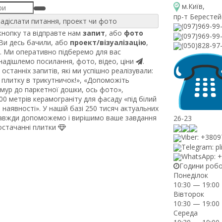
м.Київ
,
пр-т Берестей
адіслати питання, проект чи фото
(097)969-99
нопку та відправте нам
запит
, або
фото
(097)969-99
 Ви десь бачили, або
проект/візуалізацію
,
(050)828-97
. Ми оперативно підберемо для вас
 надішлемо посилання, фото, відео, ціни
.
останніх запитів, які ми успішно реалізували:
плитку в трикутничок!», «Допоможіть
рмур до паркетної дошки, ось фото»,
0 метрів керамограніту для фасаду «під білий
наявності». У нашій базі 250 тисяч актуальних
завжди допоможемо і вирішимо ваше завдання
26-23
постачанні плитки
Viber: +380
Telegram: pl
WhatsApp: 
Години роб
Понеділок
10:30 — 19:00
Вівторок
10:30 — 19:00
Середа