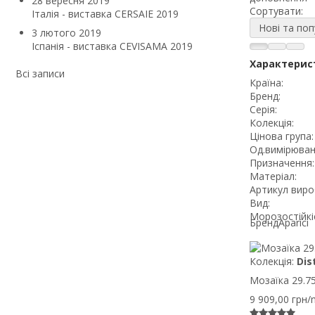
28 вересня 2019
Сортувати:
Італія - виставка CERSAIE 2019
Нові та поп
3 лютого 2019
Іспанія - виставка CEVISAMA 2019
Характерис
Всі записи
Країна:
Бренд:
Серія:
Колекція:
Цінова група:
Од.вимірюван
Призначення:
Матеріал:
Артикул виро
Вид:
Морозостійкі
Бренд
Aparici
Колекція:
Dis
Мозаїка 29.75X
9 909,00 грн/