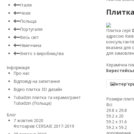
Італія
Плитка 
Чехія
Польща
Португалія
Плитка серії
адресою Київ,
Весь світ
консультанті
Німеччина
вказана для о
для замовленн
Знято з виробництва
Керамічна пли
Інформація
Берестейсь
Про нас
Відповіді на запитання
Інтер'єр
Відео плитка 3D дизайн
Tubadzin плитка та керамограніт
Розміри плитк
Tubadzin (Польща)
Всі
29.8 x 29.8
Блог
59.2 x 20
7 жовтня 2020
59.2 x 31.6
Фотоархів CERSAIE 2017-2019
59.2 x 59.2
доповнення