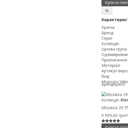
Купити пли
%
Характерис
Країна:
Бренд:
Серія:
Колекція:
Цінова група:
Од.вимірюван
Призначення:
Матеріал:
Артикул виро
Вид:
Морозостійкі
Бренд
Aparici
Колекція:
Dis
Мозаїка 29.75X
9 909,00 грн/
Купити пли