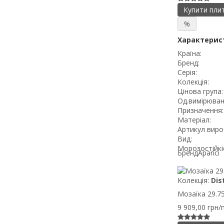
Купити пли
%
Характерис
Країна:
Бренд:
Серія:
Колекція:
Цінова група:
Од.вимірюван
Призначення:
Матеріал:
Артикул виро
Вид:
Морозостійкі
Бренд
Aparici
Колекція:
Dis
Мозаїка 29.75X
9 909,00 грн/