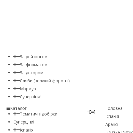
За рейтингом
За форматом
За декором
Сляби (великий формат)
Мармур
Суперціни!
Каталог
Головна
Тематичні добірки
Іспанія
Суперціни!
Aparici
Іспанія
Плитка Distric