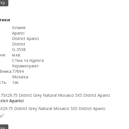
тку
тики
Іспанія
Aparici
District Aparici
District
G-3558
ня:
м.кв.
Стіна та підлога
Керамограніт
бника:
77694
Мозаїка
сть:
так
trict Aparici
29.75 District Grey Natural Mosaico 5X5 District Aparici
2
m
тку