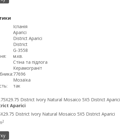
тики
Іспанія
Aparici
District Aparici
District
G-3558
ня:
м.кв.
Стіна та підлога
Керамограніт
бника:
77696
Мозаїка
сть:
так
trict Aparici
29.75 District Ivory Natural Mosaico 5X5 District Aparici
2
m
тку