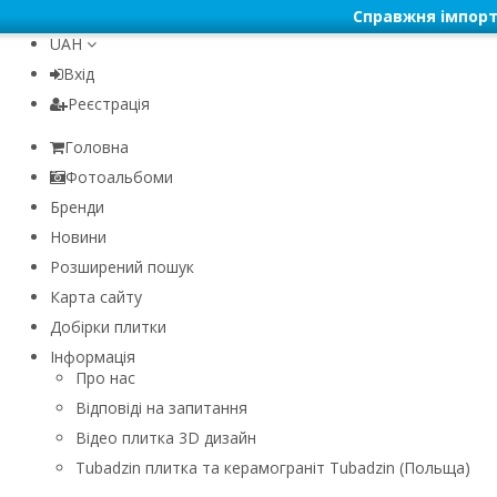
Справжня імпорт
UAH
Вхід
Реєстрація
Головна
Фотоальбоми
Бренди
Новини
Розширений пошук
Карта сайту
Добірки плитки
Інформація
Про нас
Відповіді на запитання
Відео плитка 3D дизайн
Tubadzin плитка та керамограніт Tubadzin (Польща)