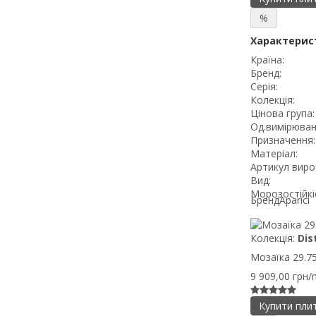
%
Характерис
Країна:
Бренд:
Серія:
Колекція:
Цінова група:
Од.вимірюван
Призначення:
Матеріал:
Артикул виро
Вид:
Морозостійкі
Бренд
Aparici
Колекція:
Dis
Мозаїка 29.75X
9 909,00 грн/
Купити пли