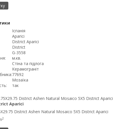
тку
тики
Іспанія
Aparici
District Aparici
District
G-3558
ня:
м.кв.
Стіна та підлога
Керамограніт
бника:
77692
Мозаїка
сть:
так
trict Aparici
29.75 District Ashen Natural Mosaico 5X5 District Aparici
2
m