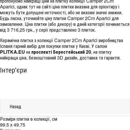
пропонуємо найкращі ціни на плитку колекції
Camper 2Cm
Aparici
, однак тут на сайті ціна плитки вказана для орієнтиру і
можуть бути допущені неточності, або не вказані значні знижки.
Будь ласка, уточнюйте ціну плитки Camper 2Cm Aparici для
замовлення. Ціна плитки (або декору) в даній категорії починається
від 3 716,25 грн., у серії представлено 3 плиток.
Керамічна плитка з колекції Camper 2Cm Aparici виробництва
Іспанія гарний вибір для покупки плитки у Києві. У салоні
PLITKA.EU
на
проспекті Берестейський 20
, на плитку
найкраща ціна, безкоштовний 3D дизайн, доставка та гарантія.
Інтер'єри
Назад
Розміри плитки в колекції, см
99.5 x 49.75