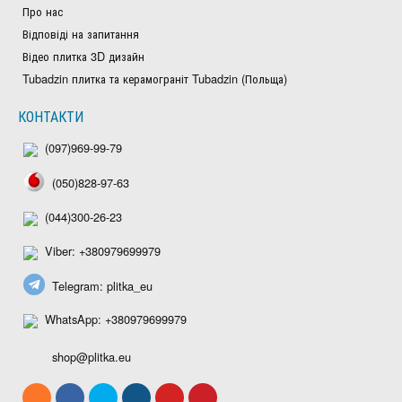
Про нас
Відповіді на запитання
Відео плитка 3D дизайн
Tubadzin плитка та керамограніт Tubadzin (Польща)
КОНТАКТИ
(097)969-99-79
(050)828-97-63
(044)300-26-23
Viber: +380979699979
Telegram: plitka_eu
WhatsApp: +380979699979
shop@plitka.eu