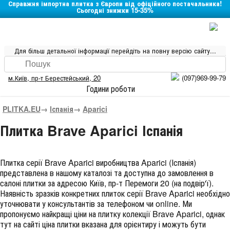
Справжня імпортна плитка з Європи від офіційного постачальника!
Сьогодні знижки 15-35%
Для більш детальної інформації перейдіть на повну версію сайту...
м.Київ
,
пр-т Берестейський, 20
(097)969-99-79
Години роботи
PLITKA.EU
→
Іспанія
→
Aparici
Плитка Brave Aparici Іспанія
Плитка серії
Brave Aparici
виробництва
Aparici
(
Іспанія
)
представлена в нашому каталозі та доступна до замовлення в
салоні плитки за адресою Київ, пр-т Перемоги 20 (на подвір'ї).
Наявність зразків конкретних плиток серії Brave Aparici необхідно
уточнювати у консультантів за телефоном чи online. Ми
пропонуємо найкращі ціни на плитку колекції
Brave Aparici
, однак
тут на сайті ціна плитки вказана для орієнтиру і можуть бути