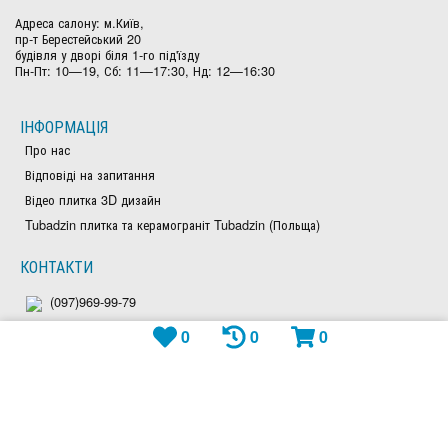
Адреса салону: м.Київ,
пр-т Берестейський 20
будівля у дворі біля 1-го під'їзду
Пн-Пт: 10—19, Сб: 11—17:30, Нд: 12—16:30
ІНФОРМАЦІЯ
Про нас
Відповіді на запитання
Відео плитка 3D дизайн
Tubadzin плитка та керамограніт Tubadzin (Польща)
КОНТАКТИ
(097)969-99-79
0
0
0
(050)828-97-63
(044)300-26-23
Viber: +380979699979