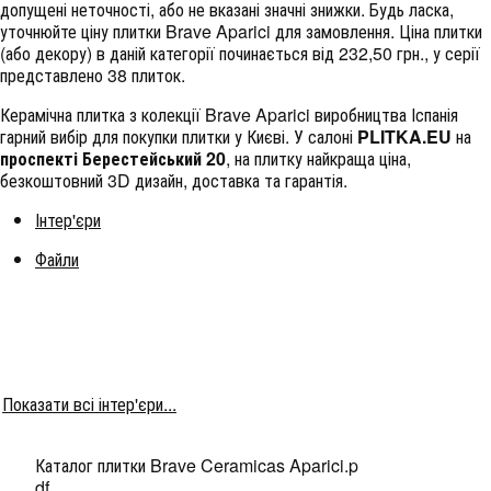
допущені неточності, або не вказані значні знижки. Будь ласка,
уточнюйте ціну плитки Brave Aparici для замовлення. Ціна плитки
(або декору) в даній категорії починається від 232,50 грн., у серії
представлено 38 плиток.
Керамічна плитка з колекції Brave Aparici виробництва Іспанія
гарний вибір для покупки плитки у Києві. У салоні
PLITKA.EU
на
проспекті Берестейський 20
, на плитку найкраща ціна,
безкоштовний 3D дизайн, доставка та гарантія.
Інтер'єри
Файли
Показати всі інтер'єри...
Каталог плитки Brave Ceramicas Aparici.p
df