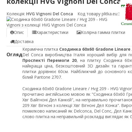
колекції HVG Vignoni Del Conca
Колекція:
HVG Vignoni Del Conca
Код товару plitka.eu:
3209t
Опис
Характеристики
Колірна гамма плитки
Доставка
Керамічна плитка
Сходинка 60x60 Gradone Lineare /
Огляд
Del Conca виробництва Італія хороший вибір для по
Проспекті Перемоги 20
, на плитку Сходинка 60x
найкраща ціна, безкоштовний 3D дизайн та гарант
плитки дорівнює 60см. Найближчий до основного ко
білий Pantone 2707.
Сходинка 60x60 Gradone Lineare / Hvg 209 - HVG Vignon
прочитано англійською мовою як "Сходинка 60x60 Греда
Хвг Вайгноні Дел Канкєй", на неправильно прочитаном
209 Хвг Вігноні з колекції Хвг Вігноні Дел Конка". Ви
помилково написаний як Delconca, Del Conc, Дел Канк
слово плитка на неправильній розкладці виглядає як