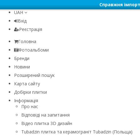
Справжня імпорт
UAH
Вхід
Реєстрація
Головна
Фотоальбоми
Бренди
Новини
Розширений пошук
Карта сайту
Добірки плитки
Інформація
Про нас
Відповіді на запитання
Відео плитка 3D дизайн
Tubadzin плитка та керамограніт Tubadzin (Польща)