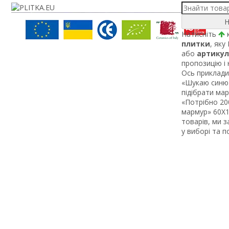
Н
Натисніть
к
плитки
, яку
або
артикул
пропозицію і
Ось приклади 
«Шукаю синю 
підібрати ма
«Потрібно 200
мармур» 60Х1 
товарів, ми 
у виборі та 