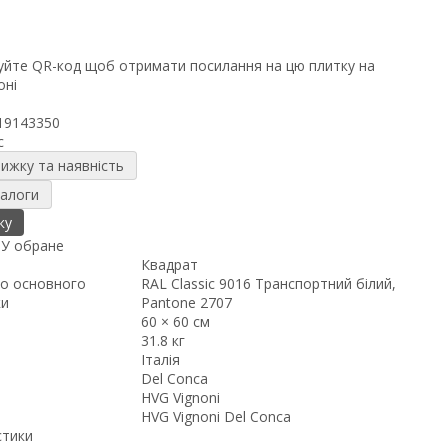
19143350
c
нижку та наявність
налоги
ку
я
У обране
Квадрат
о основного
RAL Classic 9016 Транспортний білий,
ки
Pantone 2707
60 × 60 см
31.8 кг
Італія
Del Conca
HVG Vignoni
HVG Vignoni Del Conca
стики