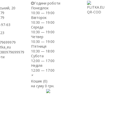
Години роботи
ський, 20
Понеділок
-79
10:30 — 19:00
Вівторок
-79
10:30 — 19:00
-97-63
Середа
10:30 — 19:00
-23
Четвер
10:30 — 19:00
979699979
П'ятниця
itka_eu
10:30 — 18:00
+380979699979
Субота
оти
12:00 — 17:00
Неділя
12:00 — 17:00
×
Кошик (
0
)
на суму
0 грн.