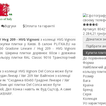
Відгуки
Оплата та гарантії
Артикул:
8042
2 284,21 грн/p
Дізнатися з
 Hvg 209 - HVG Vignoni
з колекції HVG Vignoni
купки плитки у Києві. В салоні PLITKA.EU на
Підібрати а
60 Gradone Lineare / Hvg 209 - HVG Vignoni
Купити плит
ія. Ширина плитки дорівнює 60см і довжина
льору плитки RAL Classic 9016 Транспортний
До порівнянн
Форма
Найближчий д
i з колекції HVG Vignoni Del Conca може бути
кольору плит
н Лінеар / Хвг 209 Хвг Вайгноні з колекції
Розмір
 як "Сходинка 60x60 Градоне Лінеаре / Хвг
Вага
робник цієї плитки Del Conca може бути
Країна
єй, Дел Конка і навіть як Вуд Сщтсф, А саме
Бренд
 GKBNRF.
Серія
Колекція
Усі характери