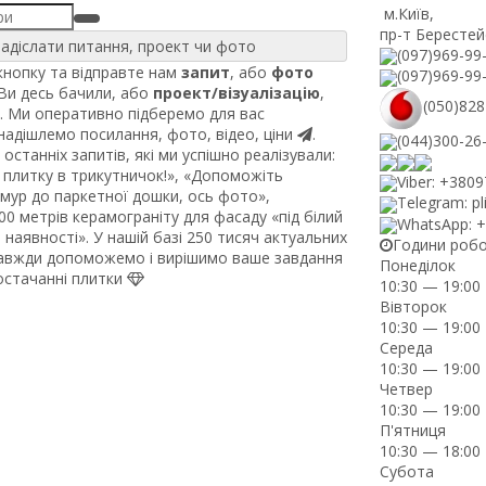
м.Київ
,
пр-т Берестей
адіслати питання, проект чи фото
(097)969-99
нопку та відправте нам
запит
, або
фото
(097)969-99
 Ви десь бачили, або
проект/візуалізацію
,
(050)828
. Ми оперативно підберемо для вас
 надішлемо посилання, фото, відео, ціни
.
(044)300-26
останніх запитів, які ми успішно реалізували:
плитку в трикутничок!», «Допоможіть
Viber: +380
рмур до паркетної дошки, ось фото»,
Telegram: pl
0 метрів керамограніту для фасаду «під білий
WhatsApp: 
наявності». У нашій базі 250 тисяч актуальних
Години роб
завжди допоможемо і вирішимо ваше завдання
Понеділок
постачанні плитки
10:30 — 19:00
Вівторок
10:30 — 19:00
Середа
10:30 — 19:00
Четвер
10:30 — 19:00
П'ятниця
10:30 — 18:00
Субота