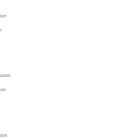
n
ion