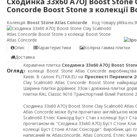
Сходинка 33x60 A7OJ Boost Stone C
Concorde Boost Stone з колекції B
Колекція:
Boost Stone Atlas Concorde
Код товару plitka.eu:
3
Опис
Характеристики
Колірна гамма плитки
Доставка
Керамічна плитка
Сходинка 33x60 A7OJ Boost Stone
Огляд
з колекції Boost Stone Atlas Concorde виробництв
Києві. В салоні PLITKA.EU на
Проспекті Перемоги 2
Clay Scalino60 Atlas Concorde Boost Stone найкращ
Ширина плитки дорівнює 33см і довжина плитки дор
плитки RAL Classic 9016 Транспортний білий Pantone 2
Сходинка 33x60 A7OJ Boost Stone Clay Scalino60 Atlas 
Atlas Concorde може бути прочитано англійською мов
Scalino60 Етлес Канкорд Буст Стан з колекції Буст Ст
прочитаном як "Сходинка 33x60 A7OJ Буст Стоне Клаі 
колекції Буст Стоне Атлас Сонсорде". Виробник цієї 
написаний як Atlasconcorde, Atlas Concord, Етлес Канк