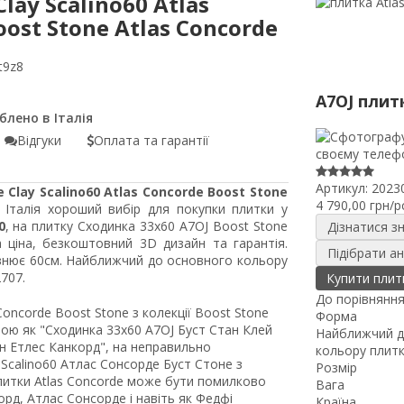
lay Scalino60 Atlas
oost Stone Atlas Concorde
t9z8
A7OJ плит
Відгуки
Оплата та гарантії
Артикул:
2023
 Clay Scalino60 Atlas Concorde Boost Stone
4 790,00 грн/p
а Італія хороший вибір для покупки плитки у
0
, на плитку Сходинка 33x60 A7OJ Boost Stone
Дізнатися з
а ціна, безкоштовний 3D дизайн та гарантія.
Підібрати а
івнює 60см. Найближчий до основного кольору
707.
Купити плит
До порівнянн
Concorde Boost Stone з колекції Boost Stone
Форма
ою як "Сходинка 33x60 A7OJ Буст Стан Клей
Найближчий д
ан Етлес Канкорд", на неправильно
кольору плит
Scalino60 Атлас Сонсорде Буст Стоне з
Розмір
плитки Atlas Concorde може бути помилково
Вага
орд, Атлас Сонсорде і навіть як Федфі
Країна