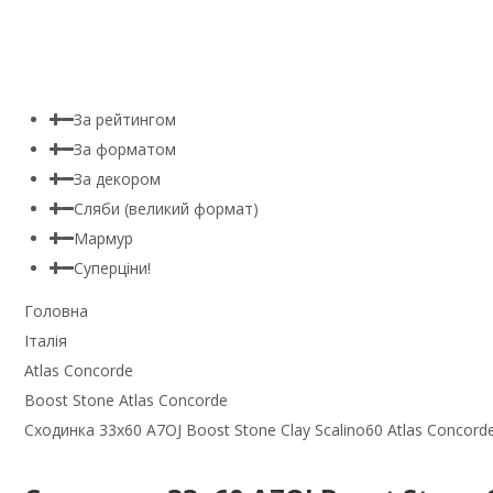
За рейтингом
За форматом
За декором
Сляби (великий формат)
Мармур
Суперціни!
Головна
Італія
Atlas Concorde
Boost Stone Atlas Concorde
Сходинка 33x60 A7OJ Boost Stone Clay Scalino60 Atlas Concorde