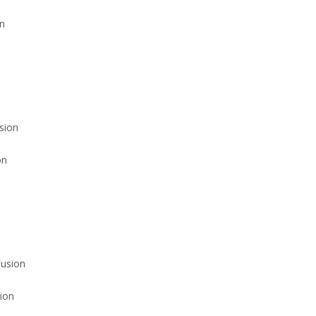
on
on
ion