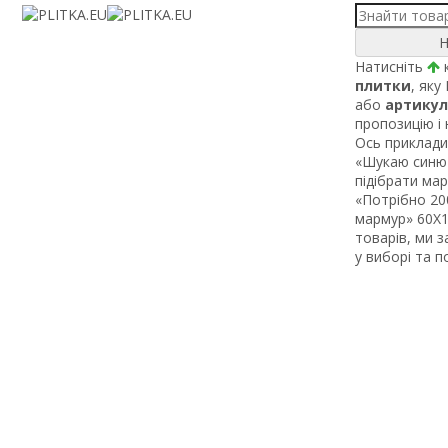
Н
Натисніть
к
плитки
, яку
або
артикул
пропозицію і
Ось приклади 
«Шукаю синю 
підібрати ма
«Потрібно 200
мармур» 60Х1 
товарів, ми 
у виборі та 