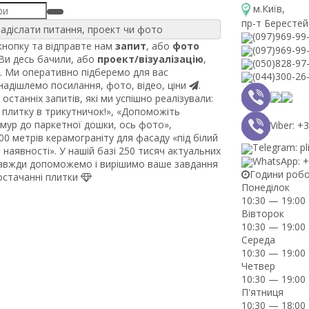
м.Київ
,
пр-т Берестей
адіслати питання, проект чи фото
(097)969-99
нопку та відправте нам
запит
, або
фото
(097)969-99
 Ви десь бачили, або
проект/візуалізацію
,
(050)828-97
. Ми оперативно підберемо для вас
(044)300-26
 надішлемо посилання, фото, відео, ціни
.
останніх запитів, які ми успішно реалізували:
плитку в трикутничок!», «Допоможіть
рмур до паркетної дошки, ось фото»,
Viber: 
0 метрів керамограніту для фасаду «під білий
Telegram: pl
наявності». У нашій базі 250 тисяч актуальних
WhatsApp: 
завжди допоможемо і вирішимо ваше завдання
Години роб
постачанні плитки
Понеділок
10:30 — 19:00
Вівторок
10:30 — 19:00
Середа
10:30 — 19:00
Четвер
10:30 — 19:00
П'ятниця
10:30 — 18:00