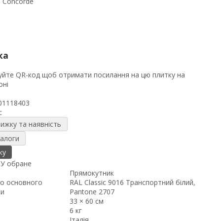
ка
01118403
c
нижку та наявність
налоги
ку
я
У обране
Прямокутник
о основного
RAL Classic 9016 Транспортний білий,
ки
Pantone 2707
33 × 60 см
6 кг
Італія