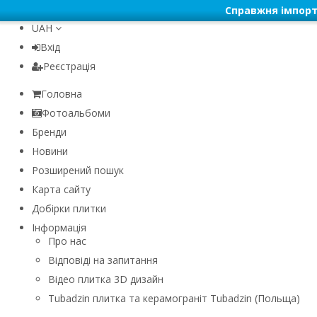
Справжня імпорт
UAH
Вхід
Реєстрація
Головна
Фотоальбоми
Бренди
Новини
Розширений пошук
Карта сайту
Добірки плитки
Інформація
Про нас
Відповіді на запитання
Відео плитка 3D дизайн
Tubadzin плитка та керамограніт Tubadzin (Польща)