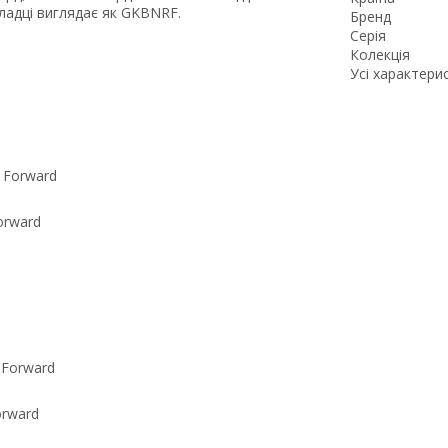
ладці виглядає як GKBNRF.
Бренд
Серія
Колекція
Усі характери
orward
orward